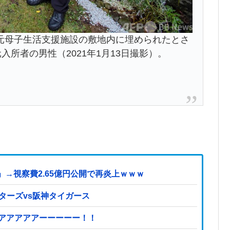
元母子生活支援施設の敷地内に埋められたとさ
入所者の男性（2021年1月13日撮影）。
→視察費2.65億円公開で再炎上ｗｗｗ
スターズvs阪神タイガース
ァアアアアアーーーーー！！