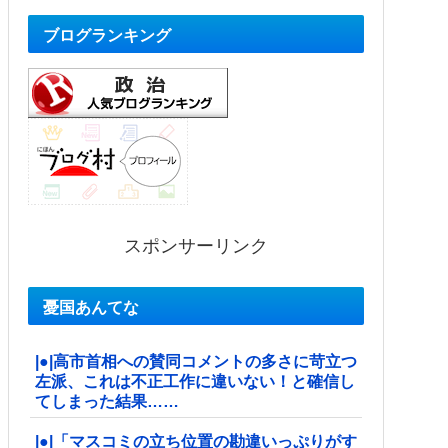
ブログランキング
スポンサーリンク
憂国あんてな
|●|高市首相への賛同コメントの多さに苛立つ
左派、これは不正工作に違いない！と確信し
てしまった結果……
|●|「マスコミの立ち位置の勘違いっぷりがす