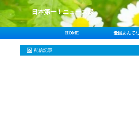
日本第一！ニュース録
HOME
憂国あんて
配信記事