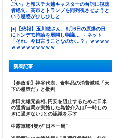
ごい」と報ステ大越キャスターの台詞に視聴
者絶句、高市とトランプを同列視させようと
いう思惑がひしひしと
|●|【悲報】玉川徹さん、8月6日の原爆の日
にトンデモ持論を展開し物議… → ネット
「それ、今日言うことなのか…？」ｗｗｗｗ
ｗｗｗｗｗｗｗｗｗ
新着記事
【参政党】神谷代表、食料品の消費減税「天
下の愚策だ」と批判
岸田文雄元首相､円安を阻止するために日米
の通貨当局が実施した為替介入は｢一時しの
ぎに過ぎない｣との認識を示す
中露軍艦4隻が”日本一周”