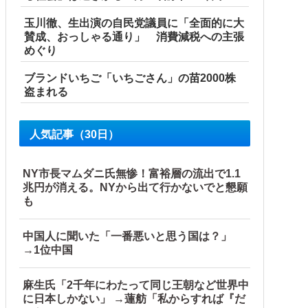
玉川徹、生出演の自民党議員に「全面的に大
賛成、おっしゃる通り」 消費減税への主張
めぐり
ブランドいちご「いちごさん」の苗2000株
盗まれる
人気記事（30日）
NY市長マムダニ氏無惨！富裕層の流出で1.1
兆円が消える。NYから出て行かないでと懇願
も
中国人に聞いた「一番悪いと思う国は？」
→1位中国
麻生氏「2千年にわたって同じ王朝など世界中
に日本しかない」 →蓮舫「私からすれば『だ