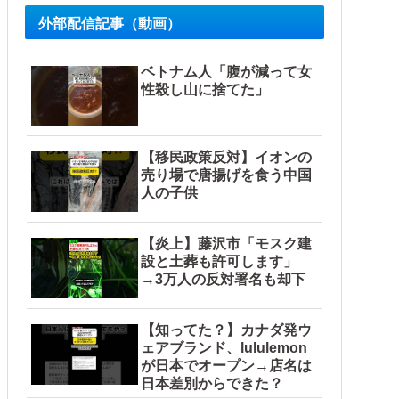
外部配信記事（動画）
ベトナム人「腹が減って女
性殺し山に捨てた」
【移民政策反対】イオンの
ル」＝韓国の反応
売り場で唐揚げを食う中国
人の子供
【炎上】藤沢市「モスク建
設と土葬も許可します」
→3万人の反対署名も却下
【知ってた？】カナダ発ウ
ェアブランド、lululemon
が日本でオープン→店名は
日本差別からできた？