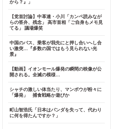
から？』」
【党首討論】中革連・小川「カンペ読みなが
らの答弁、残念」 高市首相「ご自身もメモ見
てる」 議場爆笑
中国のバス、乗客が我先にと押し合いへし合
い激突…『多数の国ではもう見られない光
景』
【動画】イオンモール爆発の瞬間の映像が公
開される。全滅の模様…
シャチの激しい体当たり、マンボウが粉々に
「爆発」 捕食戦略か遊びか
町山智浩氏「日本はパンダを失って、代わり
に何を得たんですか？」