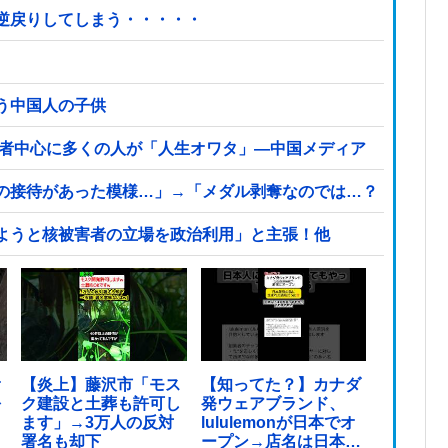
逆戻りしてしまう・・・・・
う中国人の子供
若者中心に多くの人が「人生オワタ」―中国メディア
の接待があった模様…」→「メダル剥奪なのでは…？（ブルブ
ようと核被害者の立場を政治利用」と主張！他
オ
【炎上】藤沢市「モス
【知ってた？】カナダ
を
ク建設と土葬も許可し
発ウェアブランド、
ます」→3万人の反対
lululemonが日本でオ
署名も却下
ープン→店名は日本差