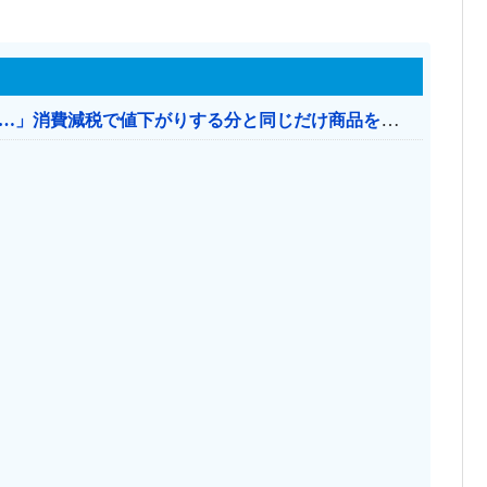
【消費税率1％】 「下げるのが筋なんですけど…」消費減税で値下がりする分と同じだけ商品を値上げして店頭価格を変えない店も