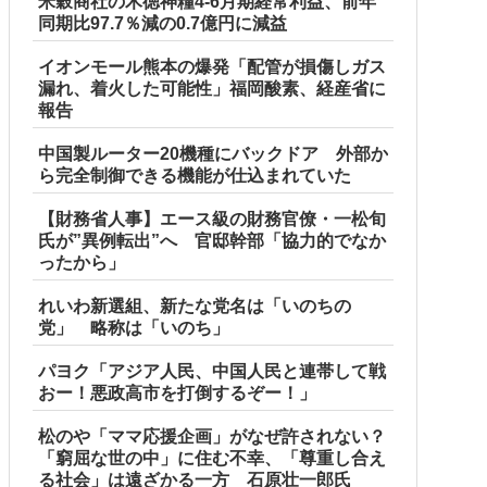
米穀商社の木徳神糧4-6月期経常利益、前年
同期比97.7％減の0.7億円に減益
イオンモール熊本の爆発「配管が損傷しガス
漏れ、着火した可能性」福岡酸素、経産省に
報告
中国製ルーター20機種にバックドア 外部か
ら完全制御できる機能が仕込まれていた
【財務省人事】エース級の財務官僚・一松旬
氏が”異例転出”へ 官邸幹部「協力的でなか
ったから」
れいわ新選組、新たな党名は「いのちの
党」 略称は「いのち」
パヨク「アジア人民、中国人民と連帯して戦
おー！悪政高市を打倒するぞー！」
松のや「ママ応援企画」がなぜ許されない？
「窮屈な世の中」に住む不幸、「尊重し合え
る社会」は遠ざかる一方 石原壮一郎氏