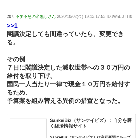
207:
不要不急の名無しさん
2020/10/02(金) 19:13:17.53 ID:tWhE0TTf0
>>1
閣議決定しても間違っていたら、変更でき
る。
その例
７日に閣議決定した減収世帯への３０万円の
給付を取り下げ、
国民一人当たり一律で現金１０万円を給付す
るため、
予算案を組み替える異例の措置となった。
SankeiBiz（サンケイビズ）：自分を磨
く経済情報サイト
SankeiBiz（サンケイビズ）は産経新聞グループ