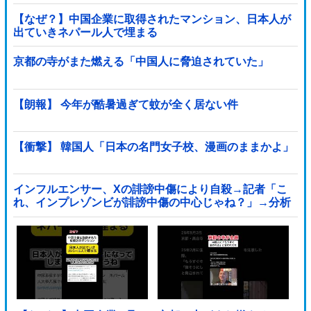
い」
【なぜ？】中国企業に取得されたマンション、日本人が
出ていきネパール人で埋まる
京都の寺がまた燃える「中国人に脅迫されていた」
【朗報】 今年が酷暑過ぎて蚊が全く居ない件
【衝撃】 韓国人「日本の名門女子校、漫画のままかよ」
インフルエンサー、Xの誹謗中傷により自殺→記者「こ
れ、インプレゾンビが誹謗中傷の中心じゃね？」→分析
していくとヤバイ真実が浮かび上がる他