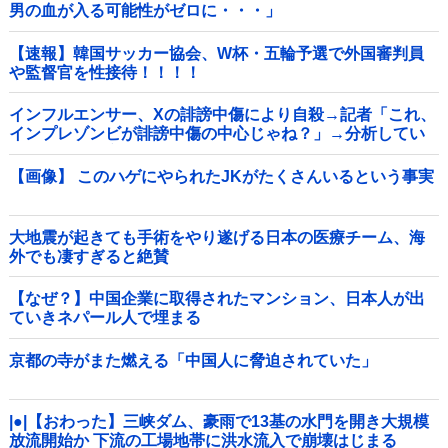
男の血が入る可能性がゼロに・・・」
【速報】韓国サッカー協会、W杯・五輪予選で外国審判員
や監督官を性接待！！！！
インフルエンサー、Xの誹謗中傷により自殺→記者「これ、
インプレゾンビが誹謗中傷の中心じゃね？」→分析してい
くとヤバイ真実が浮かび上がる他
【画像】 このハゲにやられたJKがたくさんいるという事実
大地震が起きても手術をやり遂げる日本の医療チーム、海
外でも凄すぎると絶賛
【なぜ？】中国企業に取得されたマンション、日本人が出
ていきネパール人で埋まる
京都の寺がまた燃える「中国人に脅迫されていた」
|●|【おわった】三峡ダム、豪雨で13基の水門を開き大規模
放流開始か 下流の工場地帯に洪水流入で崩壊はじまる