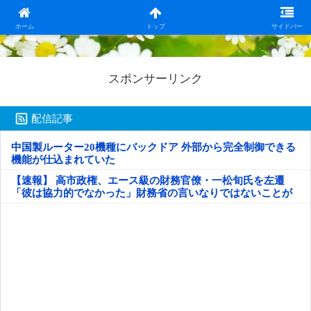
日本第一！ニュース録
ホーム
トップ
サイドバー
スポンサーリンク
配信記事
中国製ルーター20機種にバックドア 外部から完全制御できる
機能が仕込まれていた
【速報】 高市政権、エース級の財務官僚・一松旬氏を左遷
「彼は協力的でなかった」財務省の言いなりではないことが
判明