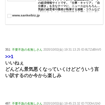
の経済情報サイトです。「仕事・キャリア」「自
分磨き」を主なテーマに、ニュースはもちろん、
気鋭の経営者や識者が執筆する連載・コラムなど
ビジネスパーソンの知的好奇心を満たすコンテン
www.sankeibiz.jp
ツをご覧くだ...
351:
不要不急の名無しさん
2020/10/02(金) 19:31:13.25 ID:8LTZdBhV0
>>1
いいねぇ
どんどん景気悪くなっていくけどどういう言
い訳するのか今から楽しみ
487:
不要不急の名無しさん
2020/10/02(金) 19:45:23.32 ID:TODIrU1h0