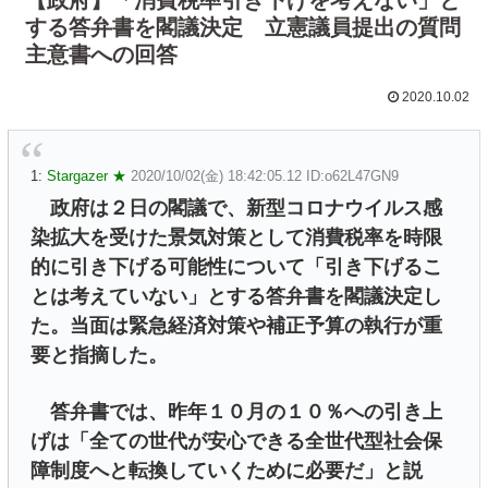
する答弁書を閣議決定 立憲議員提出の質問
主意書への回答
2020.10.02
1:
Stargazer ★
2020/10/02(金) 18:42:05.12 ID:o62L47GN9
政府は２日の閣議で、新型コロナウイルス感
染拡大を受けた景気対策として消費税率を時限
的に引き下げる可能性について「引き下げるこ
とは考えていない」とする答弁書を閣議決定し
た。当面は緊急経済対策や補正予算の執行が重
要と指摘した。
答弁書では、昨年１０月の１０％への引き上
げは「全ての世代が安心できる全世代型社会保
障制度へと転換していくために必要だ」と説