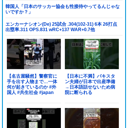
韓国人「日本のサッカー協会も性接待やってるんじゃな
いですか？」
エンカーナシオン(De) 25試合 .304(102-31) 6本 26打点
出塁率.311 OPS.831 wRC+137 WAR+0.7他
【名古屋騒然】警察官に
【日本に不満】パキスタ
手を出す人物まで…一体
ン夫婦が日本で出産準備
何が起きているのか #外
→日本語話せないため病
国人 #共生社会 #japan
院に断られる