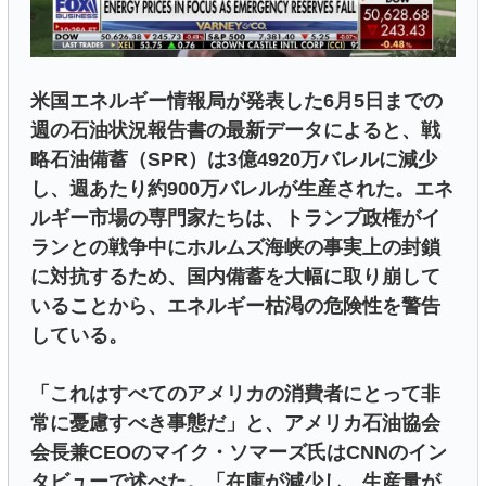
米国エネルギー情報局が発表した6月5日までの
週の石油状況報告書の最新データによると、戦
略石油備蓄（SPR）は3億4920万バレルに減少
し、週あたり約900万バレルが生産された。エネ
ルギー市場の専門家たちは、トランプ政権がイ
ランとの戦争中にホルムズ海峡の事実上の封鎖
に対抗するため、国内備蓄を大幅に取り崩して
いることから、エネルギー枯渇の危険性を警告
している。
「これはすべてのアメリカの消費者にとって非
常に憂慮すべき事態だ」と、アメリカ石油協会
会長兼CEOのマイク・ソマーズ氏はCNNのイン
タビューで述べた。「在庫が減少し、生産量が