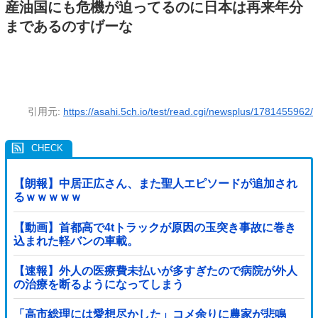
産油国にも危機が迫ってるのに日本は再来年分
まであるのすげーな
引用元:
https://asahi.5ch.io/test/read.cgi/newsplus/1781455962/
【朗報】中居正広さん、また聖人エピソードが追加され
るｗｗｗｗｗ
【動画】首都高で4tトラックが原因の玉突き事故に巻き
込まれた軽バンの車載。
【速報】外人の医療費未払いが多すぎたので病院が外人
の治療を断るようになってしまう
「高市総理には愛想尽かした」コメ余りに農家が悲鳴