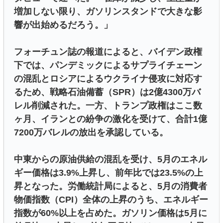
増加しない限り、ガソリンスタンドで大きな影
響が出始めるだろう。」
フォーチュン誌の報道によると、バイデン政権
下では、パンデミックによるサプライチェーン
の混乱とロシアによるウクライナ侵攻に対応す
るため、戦略石油備蓄（SPR）は2億4300万バ
レル削減された。一方、トランプ政権はここ数
ヶ月、イランとの紛争の激化を受けて、合計1億
7200万バレルの放出を承認している。
中東からの原油供給の混乱を受け、5月のエネル
ギー価格は3.9%上昇し、前年比では23.5%の上
昇となった。労働統計局によると、5月の消費者
物価指数（CPI）全体の上昇のうち、エネルギー
指数が60%以上を占めた。ガソリン価格は5月に