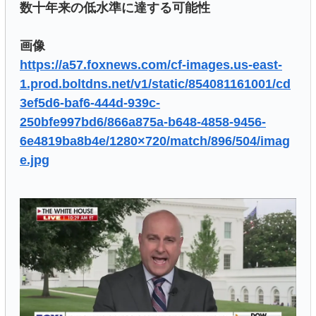
数十年来の低水準に達する可能性
画像
https://a57.foxnews.com/cf-images.us-east-
1.prod.boltdns.net/v1/static/854081161001/cd
3ef5d6-baf6-444d-939c-
250bfe997bd6/866a875a-b648-4858-9456-
6e4819ba8b4e/1280×720/match/896/504/imag
e.jpg