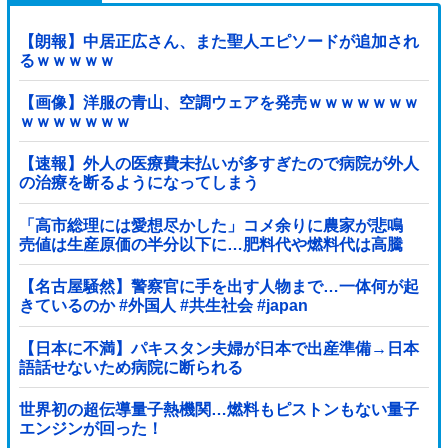
【朗報】中居正広さん、また聖人エピソードが追加され
るｗｗｗｗｗ
【画像】洋服の青山、空調ウェアを発売ｗｗｗｗｗｗｗ
ｗｗｗｗｗｗｗ
【速報】外人の医療費未払いが多すぎたので病院が外人
の治療を断るようになってしまう
「高市総理には愛想尽かした」コメ余りに農家が悲鳴
売値は生産原価の半分以下に…肥料代や燃料代は高騰
「今年でやめる」農家も
【名古屋騒然】警察官に手を出す人物まで…一体何が起
きているのか #外国人 #共生社会 #japan
【日本に不満】パキスタン夫婦が日本で出産準備→日本
語話せないため病院に断られる
世界初の超伝導量子熱機関…燃料もピストンもない量子
エンジンが回った！