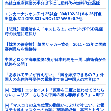
売値は生産原価の半分以下に…肥料代や燃料代は高騰
「今年でやめる」農家も
エンカーナシオン(De) 25試合 .304(102-31) 6本 26打点
出塁率.311 OPS.831 wRC+137 WAR+0.7他
【悲報】渡邊渚さん「キスしろよ」のヤジでPTSD発症
時の状態に逆戻り
【韓国の得意技】 韓国サッカー協会 2011～12年に国際
審判員らを性接待
中国とロシア海軍艦艇4隻が日本列島を一周…防衛省が全
航路を公開！
「あきれてモノが言えない」「国を維持できるの？」外
国人の永住許可要件の厳格化で在日中国人の本音は？
|●|【速報】エッセイスト「原爆を二度と使わせてはなら
ない」→リプ「もちろん中国の核も非難する？」→即ブ
ロック
|●|「マスコミの立ち位置の勘違いっぷりがすごい」と報
ステ大越キャスターの台詞に視聴者絶句、高市とトラン