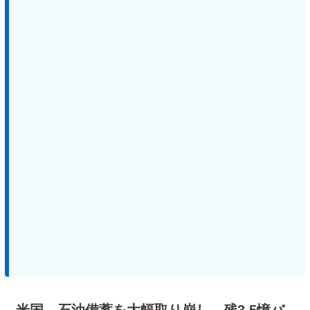
米国、石油備蓄を大幅取り崩し、残3.5憶バ