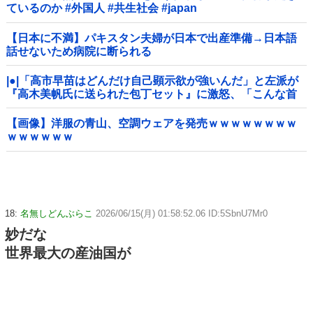
ているのか #外国人 #共生社会 #japan
【日本に不満】パキスタン夫婦が日本で出産準備→日本語
話せないため病院に断られる
|●|「高市早苗はどんだけ自己顕示欲が強いんだ」と左派が
『高木美帆氏に送られた包丁セット』に激怒、「こんな首
相は見たことがない」と言い張るも……
【画像】洋服の青山、空調ウェアを発売ｗｗｗｗｗｗｗｗ
ｗｗｗｗｗｗ
18:
名無しどんぶらこ
2026/06/15(月) 01:58:52.06 ID:5SbnU7Mr0
妙だな
世界最大の産油国が