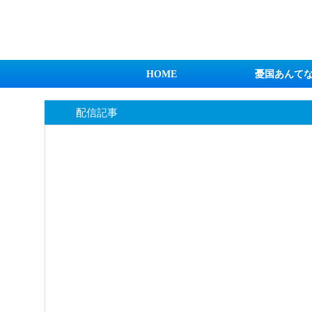
日本第一！ニュース録
HOME
憂国あんて
配信記事