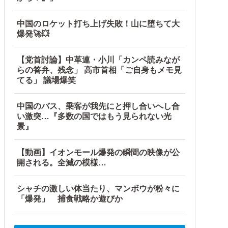
中国のロケット打ち上げ失敗！山に堕ちて大
爆発🚀💥
【党首討論】中革連・小川「カンペ読みなが
らの答弁、残念」 高市首相「ご自身もメモ見
てる」 議場爆笑
中国のバス、乗客が我先にと押し合いへし合
い激突…『多数の国ではもう見られない光
景』
が自ら〇〇を口にして最高の展開へｗｗｗｗｗｗ
【動画】イオンモール爆発の瞬間の映像が公
開される。全滅の模様…
事態に・・・【PICKUP】
シャチの激しい体当たり、マンボウが粉々に
「爆発」 捕食戦略か遊びか