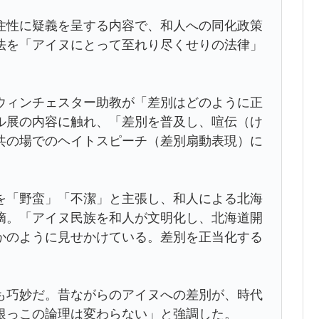
性に疑義を呈する内容で、和人への同化政策
法を「アイヌにとって至れり尽くせりの法律」
ィンチェスター助教が「差別はどのように正
ル展の内容に触れ、「差別を普及し、喧伝（け
共の場でのヘイトスピーチ（差別扇動表現）に
「野蛮」「不潔」と主張し、和人による北海
摘。「アイヌ民族を和人が文明化し、北海道開
かのように見せかけている。差別を正当化する
巧妙だ。昔ながらのアイヌへの差別が、時代
根っこの論理は変わらない」と強調した。