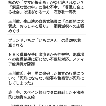
松のや「ママ応援企画」がなぜ許されない？
「窮屈な世の中」に住む不幸、「尊重し合え
る社会」は遠ざかる一方 石原壮一郎氏
玉川徹、生出演の自民党議員に「全面的に大
賛成、おっしゃる通り」 消費減税への主張
めぐり
ブランドいちご「いちごさん」の苗2000株
盗まれる
ＮＨＫ職員が番組出演者から性被害、別職場
への復職希望に応じない不適切対応…メディ
ア総局長が陳謝
玉川徹氏、包丁男に発砲した警官の行動につ
いて「死刑にならない犯罪を警察官が死刑に
してしまった」
赤十字、スペイン領セウタに殺到した不法移
民に物資を支給