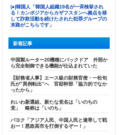
|●|韓国人「韓国人組織19名が一斉検挙され
る！カンボジアからカザフスタンへ拠点を移
して詐欺活動を続けたされた犯罪グループの
末路がこちらです」
新着記事
中国製ルーター20機種にバックドア 外部か
ら完全制御できる機能が仕込まれていた
【財務省人事】エース級の財務官僚・一松旬
氏が”異例転出”へ 官邸幹部「協力的でなか
ったから」
れいわ新選組、新たな党名は「いのちの
党」 略称は「いのち」
パヨク「アジア人民、中国人民と連帯して戦
おー！悪政高市を打倒するぞー！」