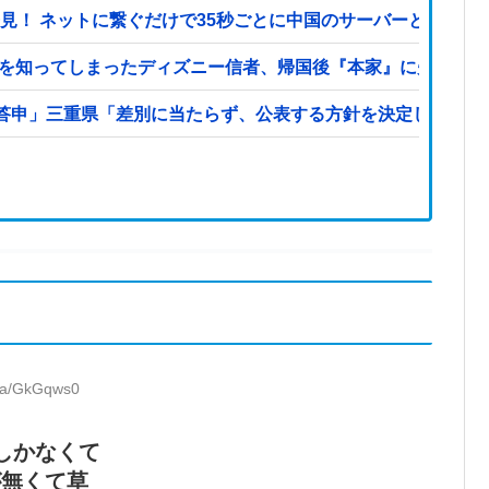
発見！ ネットに繋ぐだけで35秒ごとに中国のサーバーと通信
本を知ってしまったディズニー信者、帰国後『本家』に失望する
答申」三重県「差別に当たらず、公表する方針を決定した」他
D:a/GkGqws0
しかなくて
が無くて草