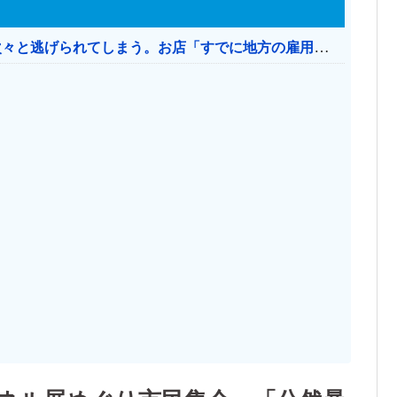
日本のお店、時給1500円でもミャンマー人に次々と逃げられてしまう。お店「すでに地方の雇用は崩壊」