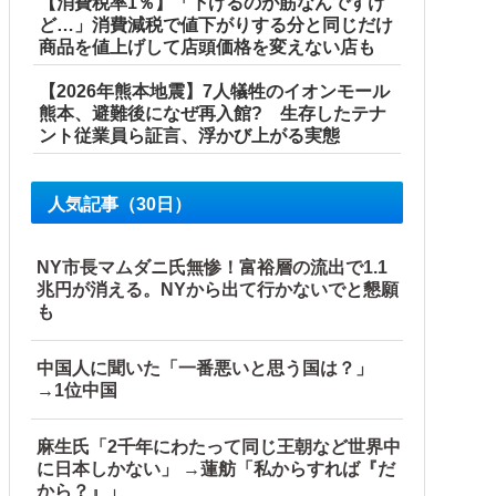
【消費税率1％】「下げるのが筋なんですけ
ど…」消費減税で値下がりする分と同じだけ
商品を値上げして店頭価格を変えない店も
【2026年熊本地震】7人犠牲のイオンモール
熊本、避難後になぜ再入館? 生存したテナ
ント従業員ら証言、浮かび上がる実態
人気記事（30日）
NY市長マムダニ氏無惨！富裕層の流出で1.1
兆円が消える。NYから出て行かないでと懇願
も
中国人に聞いた「一番悪いと思う国は？」
→1位中国
麻生氏「2千年にわたって同じ王朝など世界中
に日本しかない」 →蓮舫「私からすれば『だ
から？』」