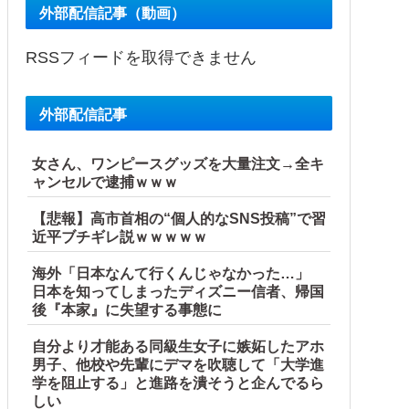
外部配信記事（動画）
RSSフィードを取得できません
事態に
外部配信記事
女さん、ワンピースグッズを大量注文→全キ
ャンセルで逮捕ｗｗｗ
【悲報】高市首相の“個人的なSNS投稿”で習
近平ブチギレ説ｗｗｗｗｗ
海外「日本なんて行くんじゃなかった…」
日本を知ってしまったディズニー信者、帰国
後『本家』に失望する事態に
自分より才能ある同級生女子に嫉妬したアホ
男子、他校や先輩にデマを吹聴して「大学進
学を阻止する」と進路を潰そうと企んでるら
しい