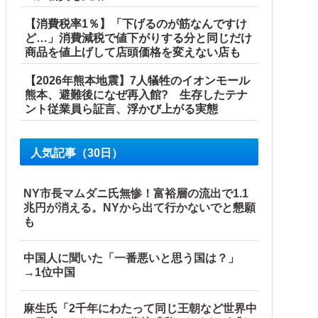
【消費税率1％】「下げるのが筋なんですけ
ど…」消費減税で値下がりする分と同じだけ
商品を値上げして店頭価格を変えない店も
【2026年熊本地震】7人犠牲のイオンモール
熊本、避難後になぜ再入館? 生存したテナ
ル」＝韓国の反応
ント従業員ら証言、浮かび上がる実態
産省に報告他
人気記事（30日）
NY市長マムダニ氏無惨！富裕層の流出で1.1
兆円が消える。NYから出て行かないでと懇願
も
中国人に聞いた「一番悪いと思う国は？」
→1位中国
麻生氏「2千年にわたって同じ王朝など世界中