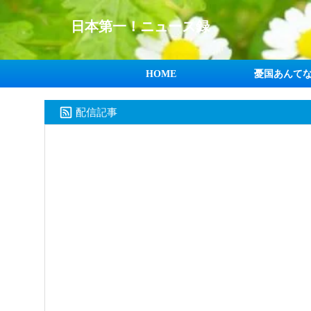
日本第一！ニュース録
HOME
憂国あんて
配信記事