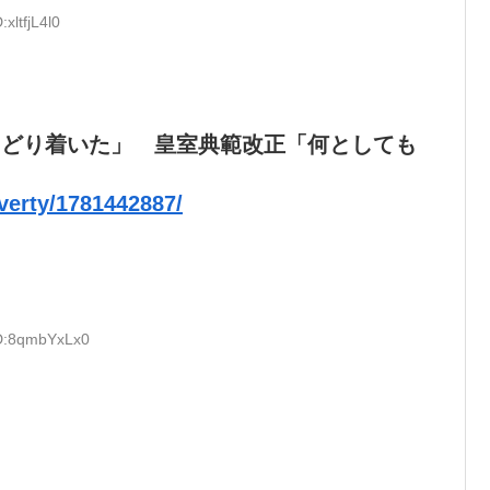
xltfjL4l0
たどり着いた」 皇室典範改正「何としても
]
overty/1781442887/
ID:8qmbYxLx0
。