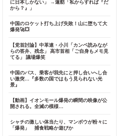
に日本しかない」 →蓮舫「私からすれば『だ
から？』」
中国のロケット打ち上げ失敗！山に堕ちて大
爆発🚀💥
【党首討論】中革連・小川「カンペ読みなが
らの答弁、残念」 高市首相「ご自身もメモ見
てる」 議場爆笑
中国のバス、乗客が我先にと押し合いへし合
い激突…『多数の国ではもう見られない光
景』
【動画】イオンモール爆発の瞬間の映像が公
開される。全滅の模様…
シャチの激しい体当たり、マンボウが粉々に
「爆発」 捕食戦略か遊びか