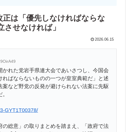
改正は「優先しなければならな
立させなければ」
2026.06.15
69OirA49
開かれた党岩手県連大会であいさつし、今国会
ければならないものの一つが皇室典範だ」と述
法案など野党の反発が避けられない法案に先駆
だ。
0613-GYT1T00378/
府の総意」の取りまとめを踏まえ、「政府で法