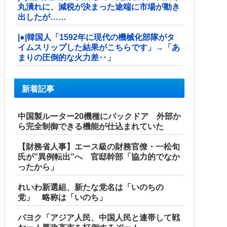
丸潰れに、減税が決まった途端に市場が動き
出したが……
|●|韓国人「1592年に現代の機械化部隊がタ
イムスリップした結果がこちらです」→「あ
まりの圧倒的な火力差‥」
新着記事
中国製ルーター20機種にバックドア 外部か
ら完全制御できる機能が仕込まれていた
【財務省人事】エース級の財務官僚・一松旬
氏が”異例転出”へ 官邸幹部「協力的でなか
ったから」
れいわ新選組、新たな党名は「いのちの
党」 略称は「いのち」
パヨク「アジア人民、中国人民と連帯して戦