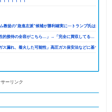
！！！！！！！
ム教徒の“急進左派”候補が勝利確実に⋯トランプ氏は批判
性的接待の全容がこちら…」→「完全に買収してる…（ブルブ
ガス漏れ、着火した可能性」高圧ガス保安法などに基づき、経
ンサーリンク