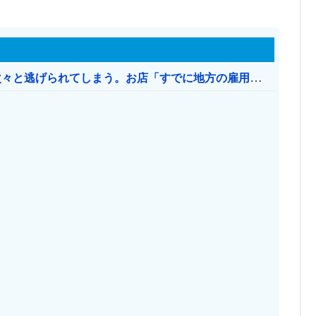
日本のお店、時給1500円でもミャンマー人に次々と逃げられてしまう。お店「すでに地方の雇用は崩壊」