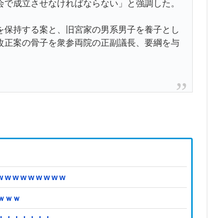
会で成立させなければならない」と強調した。
保持する案と、旧宮家の男系男子を養子とし
改正案の骨子を衆参両院の正副議長、要綱を与
 w w w w w w
ｗｗｗ