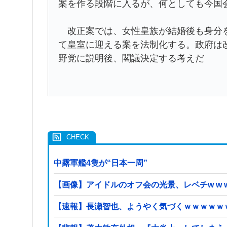
案を作る段階に入るが、何としても今国
改正案では、女性皇族が結婚後も身分を
て皇室に迎える案を法制化する。政府は
野党に説明後、閣議決定する考えだ
中露軍艦4隻が“日本一周”
【画像】アイドルのオフ会の光景、レベチw w w w w
【速報】長瀬智也、ようやく気づくｗｗｗｗｗ