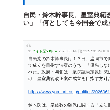
自民・鈴木幹事長、皇室典範
い」「何としても今国会で成
1:
バイト歴50年 ★
2026/06/14(日) 21:57:31.24 ID:t
自民党の鈴木幹事長は１３日、盛岡市で
で成立を目指す法案のうち、「優先しな
べた。政府・与党は、衆院議員定数削減
け、皇室典範改正案の成立を目指す方針
https://www.yomiuri.co.jp/politics/2026
鈴木氏は、皇族数の確保に関する「立法