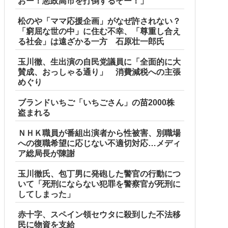
おー！悪政高市を打倒するぞー！」
松のや「ママ応援企画」がなぜ許されない？
「窮屈な世の中」に住む不幸、「尊重し合え
る社会」は遠ざかる一方 石原壮一郎氏
玉川徹、生出演の自民党議員に「全面的に大
賛成、おっしゃる通り」 消費減税への主張
めぐり
ブランドいちご「いちごさん」の苗2000株
盗まれる
ＮＨＫ職員が番組出演者から性被害、別職場
への復職希望に応じない不適切対応…メディ
ア総局長が陳謝
玉川徹氏、包丁男に発砲した警官の行動につ
いて「死刑にならない犯罪を警察官が死刑に
してしまった」
赤十字、スペイン領セウタに殺到した不法移
民に物資を支給