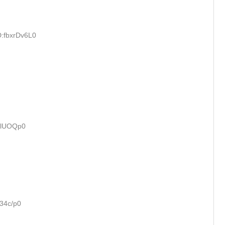
D:fbxrDv6L0
zElUOQp0
P34c/p0