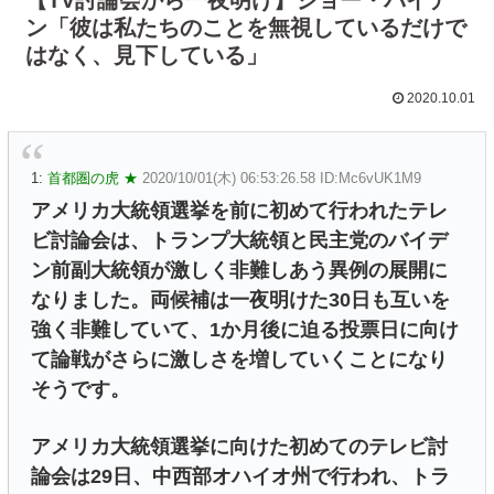
ン「彼は私たちのことを無視しているだけで
はなく、見下している」
2020.10.01
1:
首都圏の虎 ★
2020/10/01(木) 06:53:26.58 ID:Mc6vUK1M9
アメリカ大統領選挙を前に初めて行われたテレ
ビ討論会は、トランプ大統領と民主党のバイデ
ン前副大統領が激しく非難しあう異例の展開に
なりました。両候補は一夜明けた30日も互いを
強く非難していて、1か月後に迫る投票日に向け
て論戦がさらに激しさを増していくことになり
そうです。
アメリカ大統領選挙に向けた初めてのテレビ討
論会は29日、中西部オハイオ州で行われ、トラ