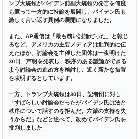
ンプ大統領がバイデン前副大統領の発言を何度
も遮って一方的に持論を展開し、バイデン氏も
激しく言い返す異例の展開になりました。
また、AP通信は「最も醜い討論だった」と報じ
るなど、アメリカの主要メディアは批判的に伝
えたほか、討論会を主催した団体は一夜明けた
30日、声明を発表し、秩序のある議論ができる
よう討論会の進め方を検討し、近く新たな措置
を表明するとしています。
一方、トランプ大統領は30日、記者団に対し
「すばらしい討論会だったがバイデン氏は法と
秩序について話すのを拒んだ。左派の支持を失
うからだ」などと述べて、改めてバイデン氏を
批判しました。