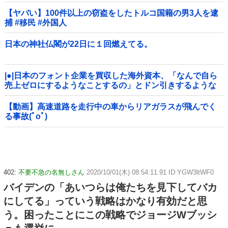
【ヤバい】100件以上の窃盗をしたトルコ国籍の男3人を逮
捕 #移民 #外国人
日本の神社仏閣が22日に１回燃えてる。
|●|日本のフォント企業を買収した海外資本、「なんで自ら
売上ゼロにするようなことするの」とドン引きするような
方針転換を……
【動画】高速道路を走行中の車からリアガラスが飛んでく
る事故(ﾟoﾟ)
402:
不要不急の名無しさん
2020/10/01(木) 08:54:11.91 ID:YGW3ltWF0
バイデンの「あいつらは俺たちを見下してバカ
にしてる」っていう戦略はかなり有効だと思
う。困ったことにこの戦略でジョージWブッシ