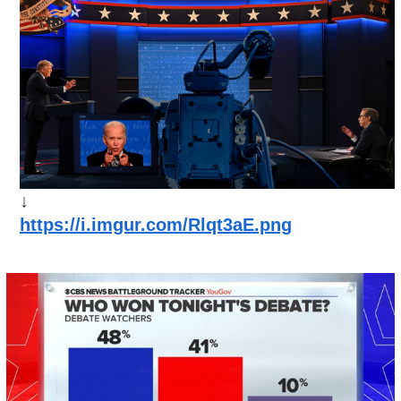
↓
https://i.imgur.com/Rlqt3aE.png