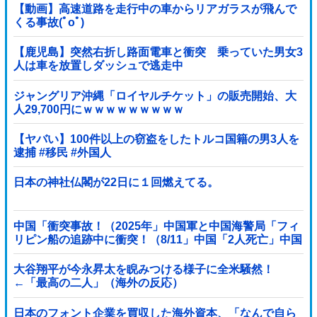
【動画】高速道路を走行中の車からリアガラスが飛んで
くる事故(ﾟoﾟ)
【鹿児島】突然右折し路面電車と衝突 乗っていた男女3
人は車を放置しダッシュで逃走中
ジャングリア沖縄「ロイヤルチケット」の販売開始、大
人29,700円にｗｗｗｗｗｗｗｗｗ
【ヤバい】100件以上の窃盗をしたトルコ国籍の男3人を
逮捕 #移民 #外国人
日本の神社仏閣が22日に１回燃えてる。
中国「衝突事故！（2025年」中国軍と中国海警局「フィ
リピン船の追跡中に衝突！（8/11」中国「2人死亡」中国
政府「1年間隠蔽」日本「隠蔽された事実報道！（2026
年」→
大谷翔平が今永昇太を睨みつける様子に全米騒然！
←「最高の二人」（海外の反応）
日本のフォント企業を買収した海外資本、「なんで自ら