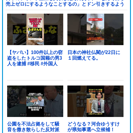
売上ゼロにするようなことするの」とドン引きするよう
な方針転換を……他
【ヤバい】100件以上の窃
日本の神社仏閣が22日に
盗をしたトルコ国籍の男3
１回燃えてる。
人を逮捕 #移民 #外国人
公園を不法占拠をして騒
どうなる？河合ゆうすけ
音を撒き散らした反対派
が県知事選へ立候補！