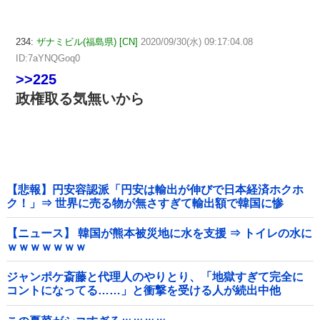
234:
ザナミビル(福島県) [CN]
2020/09/30(水) 09:17:04.08
ID:7aYNQGoq0
>>225
政権取る気無いから
【悲報】円安容認派「円安は輸出が伸びで日本経済ホクホ
ク！」⇒ 世界に売る物が無さすぎて輸出額で韓国に惨
敗・・・
【ニュース】 韓国が熊本被災地に水を支援 ⇒ トイレの水に
ｗｗｗｗｗｗｗ
ジャンポケ斎藤と代理人のやりとり、「地獄すぎて完全に
コントになってる……」と衝撃を受ける人が続出中他