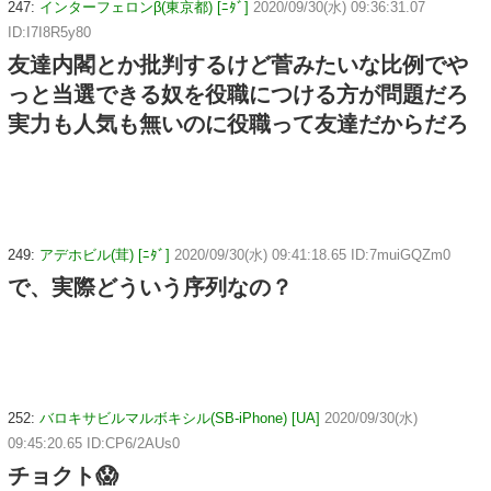
247:
インターフェロンβ(東京都) [ﾆﾀﾞ]
2020/09/30(水) 09:36:31.07
ID:I7I8R5y80
友達内閣とか批判するけど菅みたいな比例でや
っと当選できる奴を役職につける方が問題だろ
実力も人気も無いのに役職って友達だからだろ
249:
アデホビル(茸) [ﾆﾀﾞ]
2020/09/30(水) 09:41:18.65 ID:7muiGQZm0
で、実際どういう序列なの？
252:
バロキサビルマルボキシル(SB-iPhone) [UA]
2020/09/30(水)
09:45:20.65 ID:CP6/2AUs0
チョクト😱