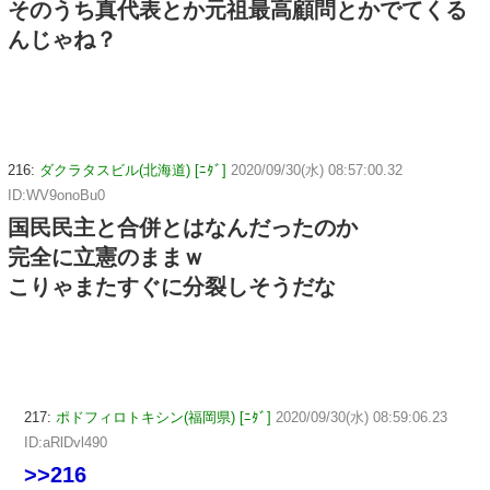
そのうち真代表とか元祖最高顧問とかでてくる
んじゃね？
216:
ダクラタスビル(北海道) [ﾆﾀﾞ]
2020/09/30(水) 08:57:00.32
ID:WV9onoBu0
国民民主と合併とはなんだったのか
完全に立憲のままｗ
こりゃまたすぐに分裂しそうだな
217:
ポドフィロトキシン(福岡県) [ﾆﾀﾞ]
2020/09/30(水) 08:59:06.23
ID:aRlDvl490
>>216