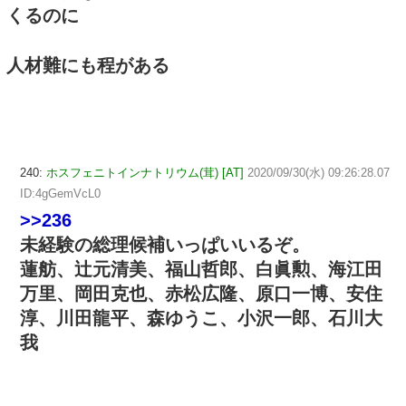
くるのに
人材難にも程がある
240:
ホスフェニトインナトリウム(茸) [AT]
2020/09/30(水) 09:26:28.07
ID:4gGemVcL0
>>236
未経験の総理候補いっぱいいるぞ。
蓮舫、辻元清美、福山哲郎、白眞勲、海江田
万里、岡田克也、赤松広隆、原口一博、安住
淳、川田龍平、森ゆうこ、小沢一郎、石川大
我