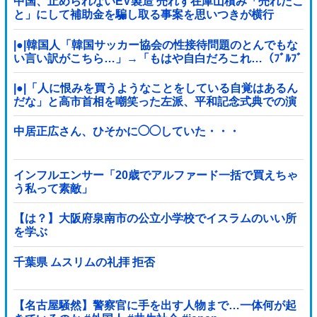
中国、止められないEV製造 売れず在庫山積み「売れたこ
と」にして補助金を騙し取る事案を思いつきが横行
|●|韓国人「韓国サッカー協会の性接待問題のとんでもな
い言い訳がこちら…」→「もはや自白だろこれ…（ﾌﾞﾙﾌﾞ
ﾙ」＝韓国の反応
|●|「人に恨みを買うようなことをしている自覚はあるん
だな」と高市首相を嘲笑った左派、平和記念式典での演
説にケチを付けるも……
中居正広さん、ひそかに◯◯していた・・・
インフルエンサー「20歳でアルファード一括で買えちゃ
う私って素敵」
【は？】大阪府泉南市の公立小学校でイスラムのいい所
を学ぶ
千葉県 ムスリムの礼拝 拒否
【名古屋騒然】警察官に手を出す人物まで…一体何が起