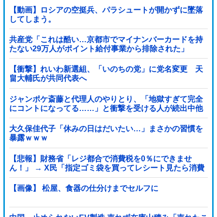
【動画】ロシアの空挺兵、パラシュートが開かずに墜落
してしまう。
共産党「これは酷い…京都市でマイナンバーカードを持
たない29万人がポイント給付事業から排除された」
【衝撃】れいわ新選組、「いのちの党」に党名変更 天
畠大輔氏が共同代表へ
ジャンポケ斎藤と代理人のやりとり、「地獄すぎて完全
にコントになってる……」と衝撃を受ける人が続出中他
大久保佳代子「休みの日はだいたい…」まさかの習慣を
暴露ｗｗｗ
【悲報】財務省「レジ都合で消費税を0％にできませ
ん！」 → X民「指定ゴミ袋を買ってレシート見たら消費
税はゼロになるんだけど？」ｗｗｗｗｗｗｗｗｗｗｗｗ
ｗｗ
【画像】 松屋、食器の仕分けまでセルフに