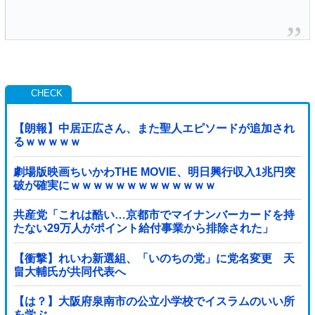
【朗報】中居正広さん、また聖人エピソードが追加され
るｗｗｗｗｗ
劇場版映画ちいかわTHE MOVIE、明日興行収入1兆円突
破が確実にｗｗｗｗｗｗｗｗｗｗｗｗｗ
共産党「これは酷い…京都市でマイナンバーカードを持
たない29万人がポイント給付事業から排除された」
【衝撃】れいわ新選組、「いのちの党」に党名変更 天
畠大輔氏が共同代表へ
【は？】大阪府泉南市の公立小学校でイスラムのいい所
を学ぶ