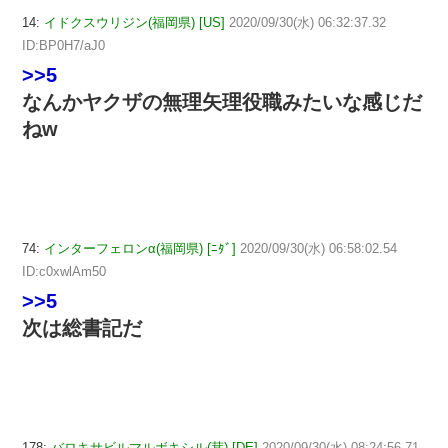
14:
イドクスウリジン(福岡県) [US]
2020/09/30(水) 06:32:37.32
ID:BP0H7/aJ0
>>5
なんかヤクザの無理矢理役職みたいな感じだ
ねw
74:
インターフェロンα(福岡県) [ﾆﾀﾞ]
2020/09/30(水) 06:58:02.54
ID:c0xwlAm50
>>5
次は総書記だ
178:
バロキサビルマルボキシル(茸) [DE]
2020/09/30(水) 08:24:56.71