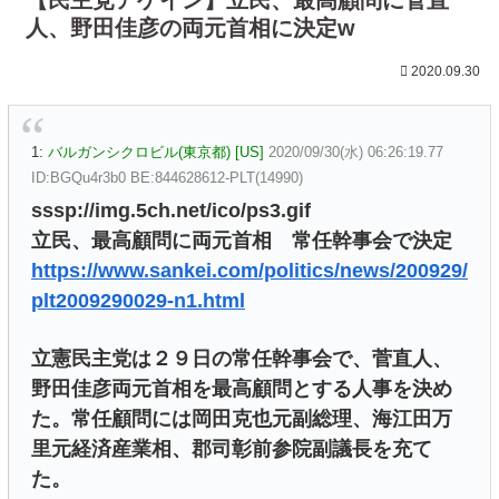
人、野田佳彦の両元首相に決定w
2020.09.30
1:
バルガンシクロビル(東京都) [US]
2020/09/30(水) 06:26:19.77
ID:BGQu4r3b0 BE:844628612-PLT(14990)
sssp://img.5ch.net/ico/ps3.gif
立民、最高顧問に両元首相 常任幹事会で決定
https://www.sankei.com/politics/news/200929/
plt2009290029-n1.html
立憲民主党は２９日の常任幹事会で、菅直人、
野田佳彦両元首相を最高顧問とする人事を決め
た。常任顧問には岡田克也元副総理、海江田万
里元経済産業相、郡司彰前参院副議長を充て
た。