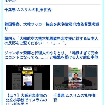
千葉県 ムスリムの礼拝 拒否
韓国警察、大韓サッカー協会を家宅捜索 代表監督選考巡
り
韓国人「大韓航空の熊本地震飲料水支援に対する日本人
の反応をご覧ください・・・」→「」
ジャンポケ斎藤と代理人のやりとり、「地獄すぎて完全
にコントになってる……」と衝撃を受ける人が続出中他
【は？】大阪府泉南市の
千葉県 ムスリムの礼拝 拒
公立小学校でイスラムの
否
いい所を学ぶ