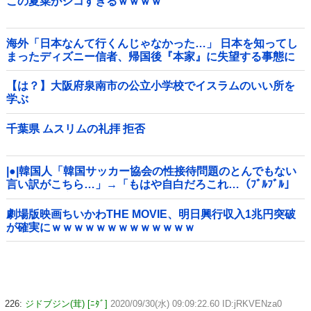
この夏菜がシコすぎるｗｗｗｗ
海外「日本なんて行くんじゃなかった…」 日本を知ってし
まったディズニー信者、帰国後『本家』に失望する事態に
【は？】大阪府泉南市の公立小学校でイスラムのいい所を
学ぶ
千葉県 ムスリムの礼拝 拒否
|●|韓国人「韓国サッカー協会の性接待問題のとんでもない
言い訳がこちら…」→「もはや自白だろこれ…（ﾌﾞﾙﾌﾞﾙ」
＝韓国の反応
劇場版映画ちいかわTHE MOVIE、明日興行収入1兆円突破
が確実にｗｗｗｗｗｗｗｗｗｗｗｗｗ
226:
ジドブジン(茸) [ﾆﾀﾞ]
2020/09/30(水) 09:09:22.60 ID:jRKVENza0