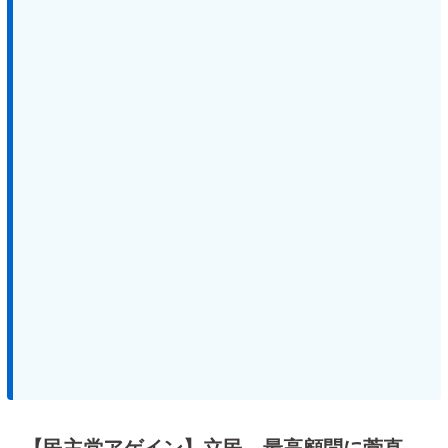
【民主党アゲイン】立民、最高顧問に菅直