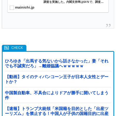
調査を実施した。内閣支持率は64％で、調査方
法が異なるため単純に比較できないが、第2次安
mainichi.jp
倍内閣発足時（2012年12月）の52％を大幅に上
回った。不支...
ひろゆき「出馬する気ないから話さなかった」妻「それ
でも不誠実だろ」→離婚協議へｗｗｗｗｗ
【動画】タイのティパンコーン王子が日本人女性とデー
トか？
中国製自動車、不具合によりドアが勝手に開いてしまう
件
【速報】トランプ大統領「米国籍を目的とした「出産ツ
ーリズム」を禁止する！中国人が子供の国籍目的に出産