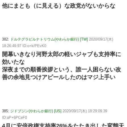
他にまとも（に見える）な政党がないからな
382:
ドルテグラビルナトリウム(やわらか銀行) [TW]
2020/09/17(木)
18:26:49.97 ID:o+k/PEvK0
開幕いきなり河野太郎の軽いジャブも支持率に
効いたな
深夜までの順番挨拶という、誰一人困らない改
善の余地見つけアピールしたのはマジ上手い
385:
ジドブジン(やわらか銀行) [US]
2020/09/17(木) 18:29:09.39
ID:aP+6PCeF0
4月に安倍政権支持率26%をたたき出した変態天