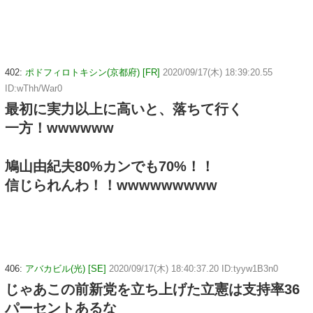
402:
ポドフィロトキシン(京都府) [FR]
2020/09/17(木) 18:39:20.55
ID:wThh/War0
最初に実力以上に高いと、落ちて行く
一方！wwwwww
鳩山由紀夫80%カンでも70%！！
信じられんわ！！wwwwwwwww
406:
アバカビル(光) [SE]
2020/09/17(木) 18:40:37.20 ID:tyyw1B3n0
じゃあこの前新党を立ち上げた立憲は支持率36
パーセントあるな