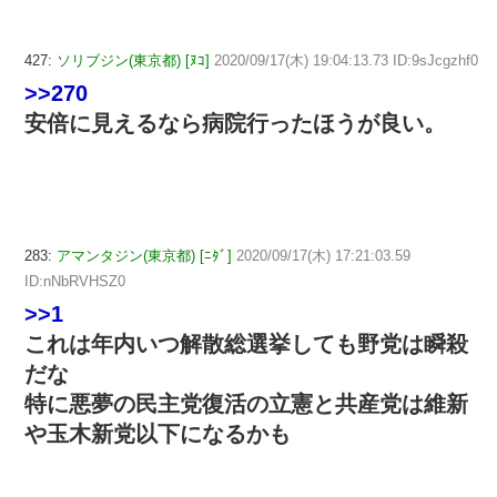
427:
ソリブジン(東京都) [ﾇｺ]
2020/09/17(木) 19:04:13.73 ID:9sJcgzhf0
>>270
安倍に見えるなら病院行ったほうが良い。
283:
アマンタジン(東京都) [ﾆﾀﾞ]
2020/09/17(木) 17:21:03.59
ID:nNbRVHSZ0
>>1
これは年内いつ解散総選挙しても野党は瞬殺
だな
特に悪夢の民主党復活の立憲と共産党は維新
や玉木新党以下になるかも