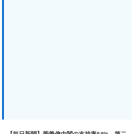
【毎日新聞】菅義偉内閣の支持率64% 第二