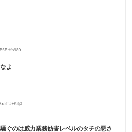
:B6EHfb980
るなよ
D:u8TJ+K3j0
に騒ぐのは威力業務妨害レベルのタチの悪さ