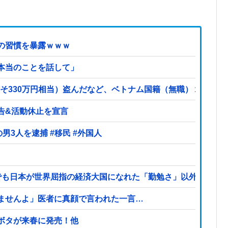
の習慣を暴露ｗｗｗ
本当のことを話して」
よそ330万円相当）盗んだなど、ベトナム国籍（無職）２人逮捕、
告&活動休止を宣言
【ヤバい】100件以上の窃盗をしたトルコ国籍の男3人を逮捕 #移民 #外国人
でも日本が世界屈指の経済大国になれた「勤勉さ」以外の勝因
ませんよ」医者に真顔で言われた一言…
ボタが来春に発売！他