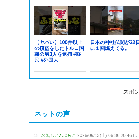
【ヤバい】100件以上
日本の神社仏閣が22
の窃盗をしたトルコ国
に１回燃えてる。
籍の男3人を逮捕 #移
民 #外国人
スポ
ネットの声
18:
名無しどんぶらこ
2026/06/13(土) 06:36:20.46 I