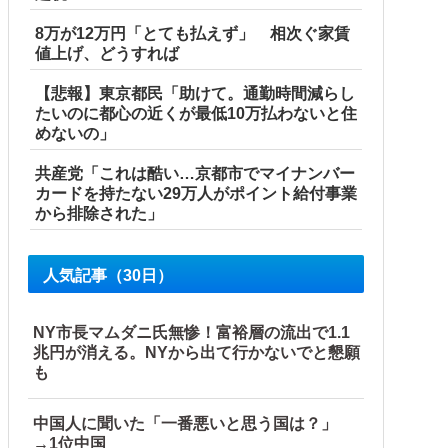
8万が12万円「とても払えず」 相次ぐ家賃
値上げ、どうすれば
【悲報】東京都民「助けて。通勤時間減らし
たいのに都心の近くが最低10万払わないと住
めないの」
共産党「これは酷い…京都市でマイナンバー
盗まれた銅線の半分はすでに売却 富山で...
カードを持たない29万人がポイント給付事業
から排除された」
人気記事（30日）
NY市長マムダニ氏無惨！富裕層の流出で1.1
！
兆円が消える。NYから出て行かないでと懇願
も
中国人に聞いた「一番悪いと思う国は？」
→1位中国