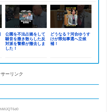
日
公園を不法占拠をして
どうなる？河合ゆうす
騒音を撒き散らした反
けが県知事選へ立候
対派を警察が撤去しま
補！
した！
ンサーリンク
D:hMIJQT6d0