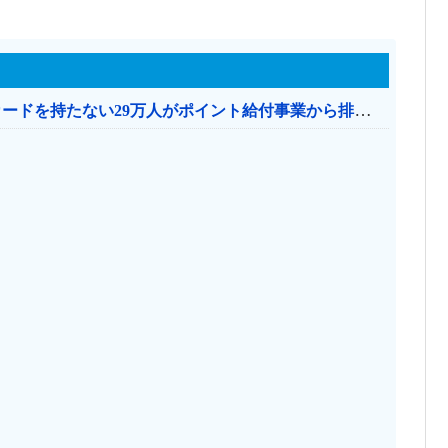
共産党「これは酷い…京都市でマイナンバーカードを持たない29万人がポイント給付事業から排除された」