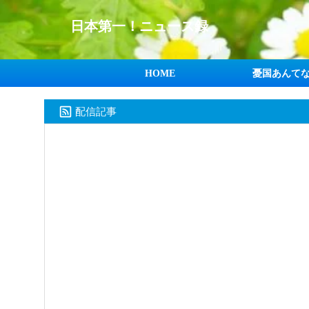
日本第一！ニュース録
HOME
憂国あんて
配信記事