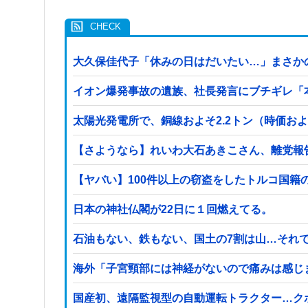
大久保佳代子「休みの日はだいたい…」まさか
イオン爆発事故の遺族、社長発言にブチギレ「
太陽光発電所で、銅線およそ2.2トン（時価お
【さようなら】れいわ大石あきこさん、離党報
日本の神社仏閣が22日に１回燃えてる。
石油もない、鉄もない、国土の7割は山…それ
海外「子宮頸部には神経がないので痛みは感じ
国産初、遠隔監視型の自動運転トラクター…ク