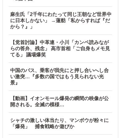
麻生氏「2千年にわたって同じ王朝など世界中
に日本しかない」 →蓮舫「私からすれば『だ
から？』」
【党首討論】中革連・小川「カンペ読みなが
らの答弁、残念」 高市首相「ご自身もメモ見
てる」 議場爆笑
中国のバス、乗客が我先にと押し合いへし合
い激突…『多数の国ではもう見られない光
景』
【動画】イオンモール爆発の瞬間の映像が公
開される。全滅の模様…
シャチの激しい体当たり、マンボウが粉々に
「爆発」 捕食戦略か遊びか