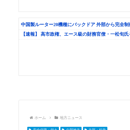
中国製ルーター20機種にバックドア 外部から完全
【速報】 高市政権、エース級の財務官僚・一松旬
ホーム
地方ニュース
安全保障・領土
中部地方
文部・科学