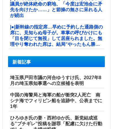
議員が絶体絶命の窮地、「今度は宏池会に矛
先を向けたか……」と節操の無さに呆れる人
が続出
|●|新幹線の指定席…早めに予約した通路側の
席に、見知らぬ母子が。車掌の呼びかけにも
「目を閉じて無視」して居座られました。無
理やり奪われた席は、結局“やったもん勝
ち”になってしまうのでしょうか？ ...
新着記事
埼玉県戸田市議の河合ゆうすけ氏、2027年8
月の埼玉県知事選への立候補を表明
中国の海警局と海軍の船が衝突2人死亡 南
シナ海でフィリピン船を追跡中、公表までに
1年
ひろゆき氏の妻・西村ゆか氏、新党結成巡
る”ブチギレ”投稿を謝罪「配慮に欠けた行動