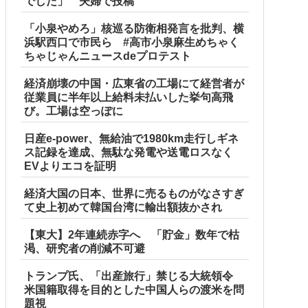
でした」 夫婦で投稿
「小泉やめろ」核巡る防衛相発言を批判、横
浜駅西口で市民ら #高市小泉麻生めちゃく
ちゃじゃんニュースdeプロテスト
経済崩壊の中国・広東省の工場にて経営者が
従業員に半年以上給料未払いした挙句高飛
び。工場は空っぽに
日産e-power、無給油で1980km走行しギネ
ス記録を達成、無駄な発電や送電ロスなく
EVよりエコを証明
経済大国の日本、世界に売るものがなさすぎ
て史上初めて韓国台湾に輸出額抜かされ
【東大】2年連続赤字へ 「貯金」数年で枯
渇、研究者の削減不可避
トランプ氏、「出産旅行」禁じる大統領令
米国籍取得を目的とした中国人らの渡米を問
題視