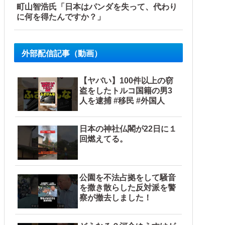
町山智浩氏「日本はパンダを失って、代わり
に何を得たんですか？」
外部配信記事（動画）
【ヤバい】100件以上の窃
盗をしたトルコ国籍の男3
人を逮捕 #移民 #外国人
日本の神社仏閣が22日に１
回燃えてる。
公園を不法占拠をして騒音
を撒き散らした反対派を警
察が撤去しました！