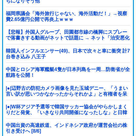
ちになりそう他
福岡県議会「海外旅行じゃない、海外活動だ！」→視察
費2.65億円公開で再炎上ｗｗｗ
【悲報】外国人グループ、田園都市線の橋脚にスプレー
で落書きする動画がネットで話題に → ネット「治安悪化
の始まり」
韓国人インフルエンサー(49)、日本で次々と車に衝突 計7
台巻き込み 八王子
中国とロシア海軍艦艇4隻が日本列島を一周…防衛省が全
航路を公開！
|●|辺野古の防犯カメラ画像を見た玉城デニー、「うまい
言い訳が思いつかなかったからそれかよ」と有権者を呆
れさせるコメントを……
|●|W杯アジア予選等で韓国サッカー協会がやらかしまく
りだと発覚、「いきなり共同開催になったしな」と日韓
共催の件に言及する声も……
中国出資の高速鉄道、インドネシア政府が運営会社の株
引き受けへ [8/6]