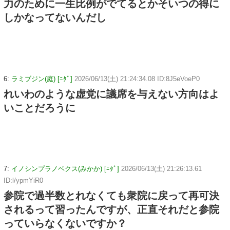
力のために一生比例がでてるとかそいつの得に
しかなってないんだし
6:
ラミブジン(庭) [ﾆﾀﾞ]
2026/06/13(土) 21:24:34.08 ID:8J5eVoeP0
れいわのような虚党に議席を与えない方向はよ
いことだろうに
7:
イノシンプラノベクス(みかか) [ﾆﾀﾞ]
2026/06/13(土) 21:26:13.61
ID:l/ypmYiR0
参院で過半数とれなくても衆院に戻って再可決
されるって習ったんですが、正直それだと参院
っていらなくないですか？