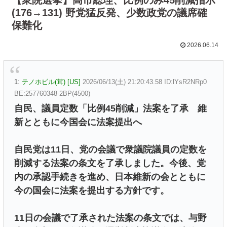
(176→131) 野党猛反発、少数政党の議席確
保難化
2026.06.14
1:
テノホビル(茸) [US]
2026/06/13(土) 21:20:43.58 ID:lYsR2NRp0
BE:257760348-2BP(4500)
自民、議員定数「比例45削減」法案を了承 維
新とともに今国会に法案提出へ
自民党は11日、党の会議で衆議院議員の定数を
削減する法案の条文を了承しました。今後、党
内の承認手続きを進め、日本維新の会とともに
今の国会に法案を提出する方針です。
11日の会議で了承された法案の条文では、与野