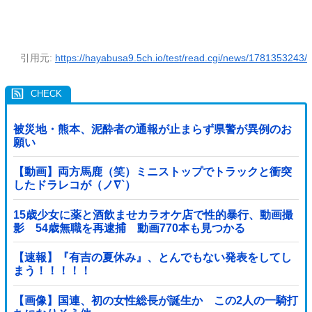
引用元:
https://hayabusa9.5ch.io/test/read.cgi/news/1781353243/
被災地・熊本、泥酔者の通報が止まらず県警が異例のお
願い
【動画】両方馬鹿（笑）ミニストップでトラックと衝突
したドラレコが（ノ∇`）
15歳少女に薬と酒飲ませカラオケ店で性的暴行、動画撮
影 54歳無職を再逮捕 動画770本も見つかる
【速報】『有吉の夏休み』、とんでもない発表をしてし
まう！！！！！
【画像】国連、初の女性総長が誕生か この2人の一騎打