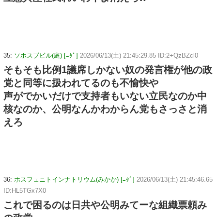
35:
ソホスブビル(庭) [ﾆﾀﾞ]
2026/06/13(土) 21:45:29.85 ID:2+QzBZcl0
そもそも比例1議席しかない奴の発言権が他の政
党と同等に扱われてるのも不愉快や
声がでかいだけで支持者もいない立民なのか中
核なのか、公明なんかわからん党もさっさと消
えろ
36:
ホスフェニトインナトリウム(みかか) [ﾆﾀﾞ]
2026/06/13(土) 21:45:46.65
ID:HL5TGx7X0
これで困るのは日共や公明みてーな組織票頼み