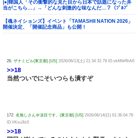
|●|韓国人「その衝撃的な見た目から日本で話題になった弁
当がこちら…」→「どんな刺激的な味なんだ…？（ﾌﾞﾙﾌﾞ
ﾙ」＝韓国の反応
【魂ネイションズ】イベント「TAMASHII NATION 2026」
開催決定、「開催記念商品」も公開！
26:
ザナミビル(東京都) [US]
2026/06/13(土) 21:34:32.79 ID:vkNNrRhA0
>>18
当然ついでにそいつらも潰すぞ
172:
名無しさん＠涙目です。(東京都) [US]
2026/06/14(日) 01:36:04.78
ID:I/Kxu3lz0
>>18