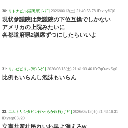
30:
リトナビル(福岡県) [ﾆﾀﾞ]
2026/06/13(土) 21:40:53.78 ID:xlryfiCj0
現状参議院は衆議院の下位互換でしかない
アメリカの上院みたいに
各都道府県2議席ずつにしたらいいよ
31:
リルピビリン(茸) [ﾆﾀﾞ]
2026/06/13(土) 21:41:03.46 ID:7qOwtkSg0
比例もいらんし泡沫もいらん
33:
エムトリシタビン(やわらか銀行) [ﾆﾀﾞ]
2026/06/13(土) 21:43:16.31
ID:ysqtC5v20
立憲共産社民れいわ早よ消えろw