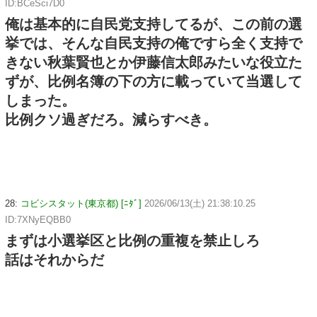
ID:BCeSci7D0
俺は基本的に自民党支持してるが、この前の選
挙では、そんな自民支持の俺ですら全く支持で
きない秋葉賢也とか伊藤信太郎みたいな役立た
ずが、比例名簿の下の方に載っていて当選して
しまった。
比例クソ過ぎだろ。減らすべき。
28:
コビシスタット(東京都) [ﾆﾀﾞ]
2026/06/13(土) 21:38:10.25
ID:7XNyEQBB0
まずは小選挙区と比例の重複を禁止しろ
話はそれからだ