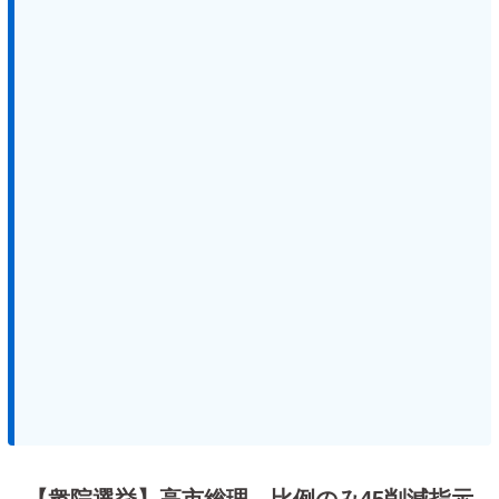
【衆院選挙】高市総理、比例のみ45削減指示