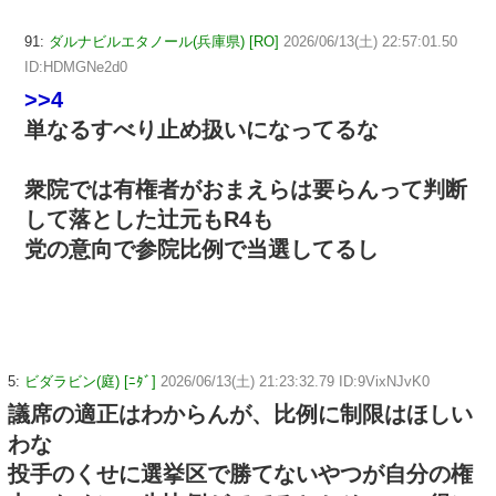
91:
ダルナビルエタノール(兵庫県) [RO]
2026/06/13(土) 22:57:01.50
ID:HDMGNe2d0
>>4
単なるすべり止め扱いになってるな
衆院では有権者がおまえらは要らんって判断
して落とした辻元もR4も
党の意向で参院比例で当選してるし
5:
ビダラビン(庭) [ﾆﾀﾞ]
2026/06/13(土) 21:23:32.79 ID:9VixNJvK0
議席の適正はわからんが、比例に制限はほしい
わな
投手のくせに選挙区で勝てないやつが自分の権