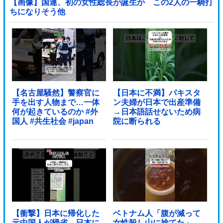
【画像】国連、初の女性総長が誕生か この2人の一騎打
ちになりそう他
【名古屋騒然】警察官に
【日本に不満】パキスタ
手を出す人物まで…一体
ン夫婦が日本で出産準備
何が起きているのか #外
→日本語話せないため病
国人 #共生社会 #japan
院に断られる
【衝撃】日本に帰化した
ベトナム人「腹が減って
元中国人が帰省→日本に
女性殺し山に捨てた」