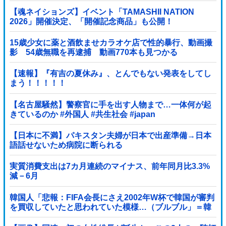
【魂ネイションズ】イベント「TAMASHII NATION
2026」開催決定、「開催記念商品」も公開！
15歳少女に薬と酒飲ませカラオケ店で性的暴行、動画撮
影 54歳無職を再逮捕 動画770本も見つかる
【速報】『有吉の夏休み』、とんでもない発表をしてし
まう！！！！！
【名古屋騒然】警察官に手を出す人物まで…一体何が起
きているのか #外国人 #共生社会 #japan
【日本に不満】パキスタン夫婦が日本で出産準備→日本
語話せないため病院に断られる
実質消費支出は7カ月連続のマイナス、前年同月比3.3%
減－6月
韓国人「悲報：FIFA会長にさえ2002年W杯で韓国が審判
を買収していたと思われていた模様…（ブルブル」＝韓
国の反応