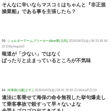
そんなに辛いならマスコミはちゃんと『非正規
操業船』である事を主張したら？
59:
ショルダーアームブリーカー(dion軍) [US]
2026/04/03(金) 08:33:48.66
ID:EWyHwp0v0
報道が「少ない」ではなく
ぱったりと止まっているところが不気味
64:
河津掛け(庭) [ﾆﾀﾞ]
2026/04/03(金) 08:41:30.65 ID:MokwPZLS0
違法に客乗せて海保の命令無視した挙句爆走し
て乗客事故で殺すって早々ないよな
余罪もゴロゴロ出てきてるし