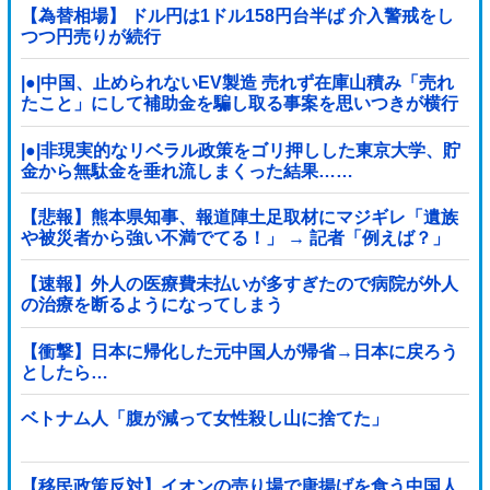
【為替相場】 ドル円は1ドル158円台半ば 介入警戒をし
つつ円売りが続行
|●|中国、止められないEV製造 売れず在庫山積み「売れ
たこと」にして補助金を騙し取る事案を思いつきが横行
|●|非現実的なリベラル政策をゴリ押しした東京大学、貯
金から無駄金を垂れ流しまくった結果……
【悲報】熊本県知事、報道陣土足取材にマジギレ「遺族
や被災者から強い不満でてる！」 → 記者「例えば？」
→ 知事、怒り通り越して呆れてしまう …...
【速報】外人の医療費未払いが多すぎたので病院が外人
の治療を断るようになってしまう
【衝撃】日本に帰化した元中国人が帰省→日本に戻ろう
としたら…
ベトナム人「腹が減って女性殺し山に捨てた」
【移民政策反対】イオンの売り場で唐揚げを食う中国人