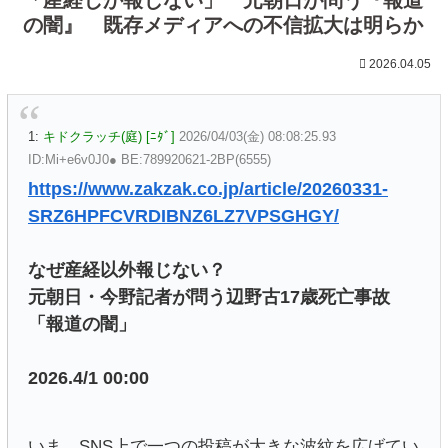
の闇』 既存メディアへの不信拡大は明らか
2026.04.05
1:
キドクラッチ(庭) [ﾆﾀﾞ]
2026/04/03(金) 08:08:25.93
ID:Mi+e6v0J0● BE:789920621-2BP(6555)
https://www.zakzak.co.jp/article/20260331-
SRZ6HPFCVRDIBNZ6LZ7VPSGHGY/
なぜ産経以外報じない？
元朝日・今野記者が問う辺野古17歳死亡事故
「報道の闇」
2026.4/1 00:00
いま、SNS上で一つの投稿が大きな波紋を広げてい