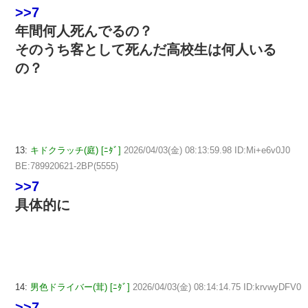
>>7
年間何人死んでるの？
そのうち客として死んだ高校生は何人いる
の？
13:
キドクラッチ(庭) [ﾆﾀﾞ]
2026/04/03(金) 08:13:59.98 ID:Mi+e6v0J0
BE:789920621-2BP(5555)
>>7
具体的に
14:
男色ドライバー(茸) [ﾆﾀﾞ]
2026/04/03(金) 08:14:14.75 ID:krvwyDFV0
>>7