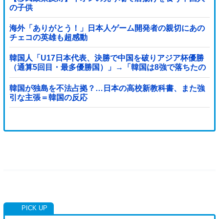
の子供
海外「ありがとう！」日本人ゲーム開発者の親切にあの
チェコの英雄も超感動
韓国人「U17日本代表、決勝で中国を破りアジア杯優勝
（通算5回目・最多優勝国）」→「韓国は8強で落ちたの
に・・・もう越えられない壁になってしまったね」「韓
国は監督の問題が大きい」「日本はもうどんなに精神勝
韓国が独島を不法占拠？…日本の高校新教科書、また強
利したところで超えられない壁である」
引な主張＝韓国の反応