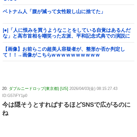
ベトナム人「腹が減って女性殺し山に捨てた」
|●|「人に恨みを買うようなことをしている自覚はあるんだ
な」と高市首相を嘲笑った左派、平和記念式典での演説に
ケチを付けるも……
【画像】お前らこの超美人容疑者が、整形か否か判定し
て！！→画像がこちらw w w w w w w w w w
20:
ダブルニードロップ(東京都) [US]
2026/04/03(金) 08:15:27.43
ID:G57iFY1p0
今は隠そうとすればするほどSNSで広がるのに
ね