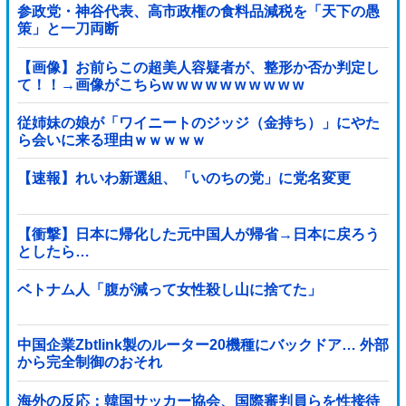
参政党・神谷代表、高市政権の食料品減税を「天下の愚
策」と一刀両断
【画像】お前らこの超美人容疑者が、整形か否か判定し
て！！→画像がこちらw w w w w w w w w w
従姉妹の娘が「ワイニートのジッジ（金持ち）」にやた
ら会いに来る理由ｗｗｗｗｗ
【速報】れいわ新選組、「いのちの党」に党名変更
【衝撃】日本に帰化した元中国人が帰省→日本に戻ろう
としたら…
ベトナム人「腹が減って女性殺し山に捨てた」
中国企業Zbtlink製のルーター20機種にバックドア… 外部
から完全制御のおそれ
海外の反応：韓国サッカー協会、国際審判員らを性接待