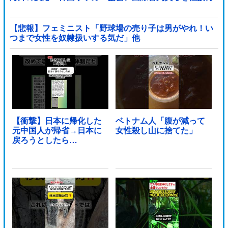
【悲報】フェミニスト「野球場の売り子は男がやれ！い
つまで女性を奴隷扱いする気だ」他
【衝撃】日本に帰化した
ベトナム人「腹が減って
元中国人が帰省→日本に
女性殺し山に捨てた」
戻ろうとしたら…