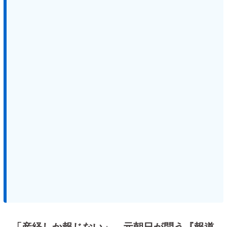
「産経しか報じない」 元朝日が問う『報道