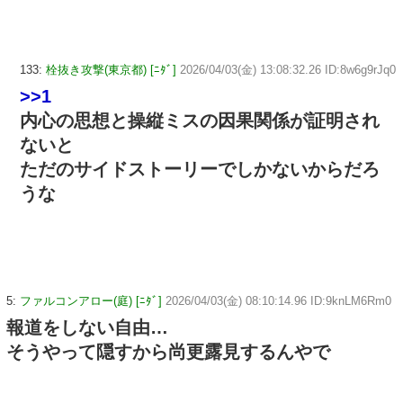
133:
栓抜き攻撃(東京都) [ﾆﾀﾞ]
2026/04/03(金) 13:08:32.26 ID:8w6g9rJq0
>>1
内心の思想と操縦ミスの因果関係が証明され
ないと
ただのサイドストーリーでしかないからだろ
うな
5:
ファルコンアロー(庭) [ﾆﾀﾞ]
2026/04/03(金) 08:10:14.96 ID:9knLM6Rm0
報道をしない自由…
そうやって隠すから尚更露見するんやで