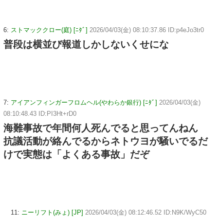
6:
ストマッククロー(庭) [ﾆﾀﾞ]
2026/04/03(金) 08:10:37.86 ID:p4eJo3tr0
普段は横並び報道しかしないくせにな
7:
アイアンフィンガーフロムヘル(やわらか銀行) [ﾆﾀﾞ]
2026/04/03(金)
08:10:48.43 ID:PI3Ht+rD0
海難事故で年間何人死んでると思ってんねん
抗議活動が絡んでるからネトウヨが騒いでるだ
けで実態は「よくある事故」だぞ
11:
ニーリフト(みょ) [JP]
2026/04/03(金) 08:12:46.52 ID:N9K/WyC50