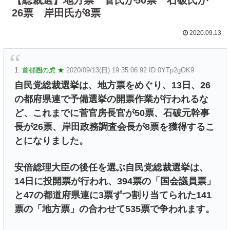
26票 岸田氏が8票
2020.09.13
1:
首都圏の虎 ★
2020/09/13(日) 19:35:06.92 ID:0YTp2gOK9
自民党総裁選挙は、地方票をめぐり、13日、26
の都府県連で予備選挙の開票作業が行われるな
ど、これまでに菅官房長官が50票、石破元幹事
長が26票、岸田政務調査会長が8票を獲得するこ
とになりました。
安倍総理大臣の後任を選ぶ自民党総裁選挙は、
14日に投開票が行われ、394票の「国会議員票」
と47の都道府県連に3票ずつ割り当てられた141
票の「地方票」の合わせて535票で争われます。