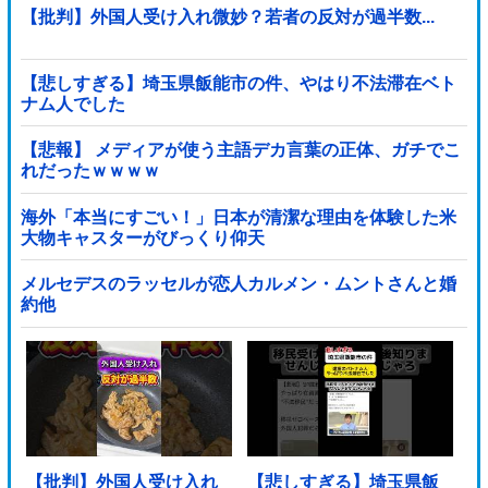
【批判】外国人受け入れ微妙？若者の反対が過半数...
【悲しすぎる】埼玉県飯能市の件、やはり不法滞在ベト
ナム人でした
【悲報】 メディアが使う主語デカ言葉の正体、ガチでこ
れだったｗｗｗｗ
海外「本当にすごい！」日本が清潔な理由を体験した米
大物キャスターがびっくり仰天
メルセデスのラッセルが恋人カルメン・ムントさんと婚
約他
【批判】外国人受け入れ
【悲しすぎる】埼玉県飯