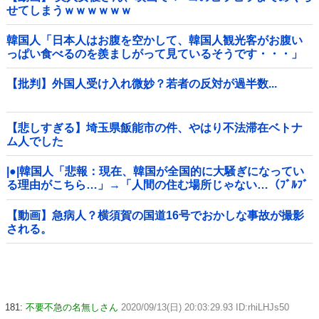
せてしまうｗｗｗｗｗｗ
韓国人「日本人はお腹を空かして、韓国人観光客がお腹い
っぱい食べるのを羨ましがって見ているそうです・・・」
【批判】外国人受け入れ微妙？若者の反対が過半数...
【悲しすぎる】埼玉県飯能市の件、やはり不法滞在ベトナ
ム人でした
|●|韓国人「悲報：現在、韓国が全国的に大騒ぎになってい
る理由がこちら…」→「人間の住む場所じゃない…（ﾌﾞﾙﾌﾞ
ﾙ」＝韓国の反応
【動画】急病人？横須賀の国道16号でおかしな事故が撮影
される。
181:
不要不急の名無しさん
2020/09/13(日) 20:03:29.93 ID:rhiLHJs50