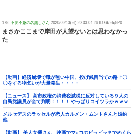
178:
不要不急の名無しさん
2020/09/13(日) 20:03:04.26 ID:Gt/Elq8P0
まさかここまで岸田が人望ないとは思わなかっ
た
【動画】経済崩壊で職が無い中国、投げ銭目当ての路上〇
〇をする物乞いが大量発生・・・・
【ニュース】 高市政権の消費税減税に反対している９人の
自民党議員が全て判明！！！！ やっぱりコイツラかｗｗｗ
ｗｗ
メルセデスのラッセルが恋人カルメン・ムントさんと婚約
他
【動画】 美人女優さん、映画でマ○コのビラビラまでめくら