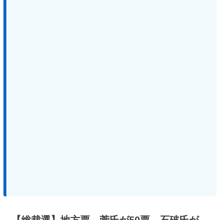
【総裁選】地方票 菅氏が50票 石破氏が