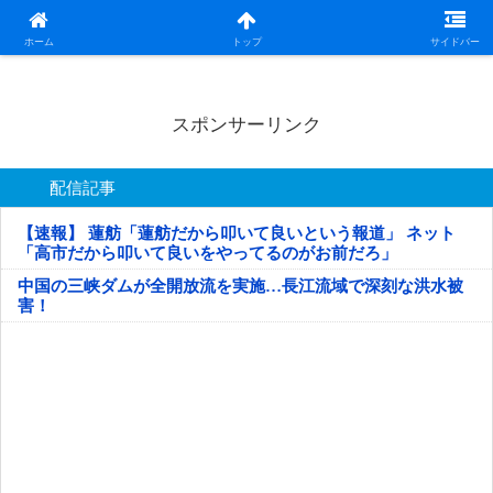
日本第一！ニュース録
ホーム
トップ
サイドバー
スポンサーリンク
配信記事
【速報】 蓮舫「蓮舫だから叩いて良いという報道」 ネット
「高市だから叩いて良いをやってるのがお前だろ」
中国の三峡ダムが全開放流を実施…長江流域で深刻な洪水被
害！