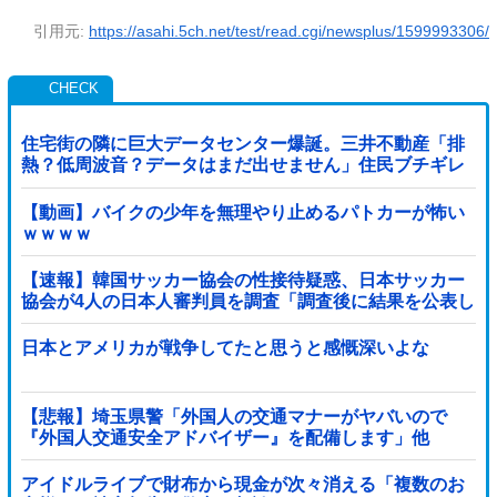
引用元:
https://asahi.5ch.net/test/read.cgi/newsplus/1599993306/
住宅街の隣に巨大データセンター爆誕。三井不動産「排
熱？低周波音？データはまだ出せません」住民ブチギレ
【動画】バイクの少年を無理やり止めるパトカーが怖い
ｗｗｗｗ
【速報】韓国サッカー協会の性接待疑惑、日本サッカー
協会が4人の日本人審判員を調査「調査後に結果を公表し
ます」
日本とアメリカが戦争してたと思うと感慨深いよな
【悲報】埼玉県警「外国人の交通マナーがヤバいので
『外国人交通安全アドバイザー』を配備します」他
アイドルライブで財布から現金が次々消える「複数のお