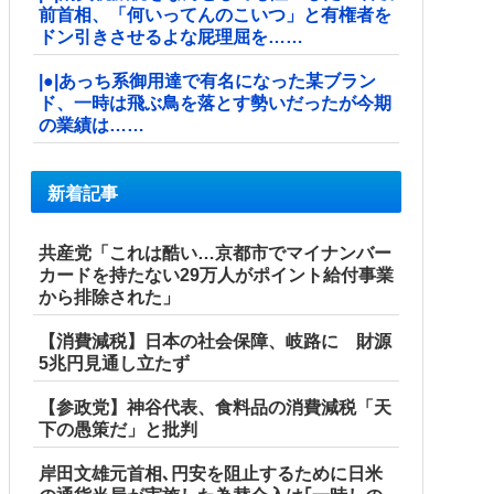
前首相、「何いってんのこいつ」と有権者を
ドン引きさせるよな屁理屈を……
|●|あっち系御用達で有名になった某ブラン
ド、一時は飛ぶ鳥を落とす勢いだったが今期
の業績は……
新着記事
共産党「これは酷い…京都市でマイナンバー
カードを持たない29万人がポイント給付事業
から排除された」
【消費減税】日本の社会保障、岐路に 財源
5兆円見通し立たず
【参政党】神谷代表、食料品の消費減税「天
下の愚策だ」と批判
岸田文雄元首相､円安を阻止するために日米