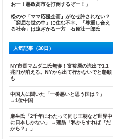
おー！悪政高市を打倒するぞー！」
松のや「ママ応援企画」がなぜ許されない？
「窮屈な世の中」に住む不幸、「尊重し合え
る社会」は遠ざかる一方 石原壮一郎氏
人気記事（30日）
NY市長マムダニ氏無惨！富裕層の流出で1.1
兆円が消える。NYから出て行かないでと懇願
も
中国人に聞いた「一番悪いと思う国は？」
→1位中国
麻生氏「2千年にわたって同じ王朝など世界中
に日本しかない」 →蓮舫「私からすれば『だ
から？』」