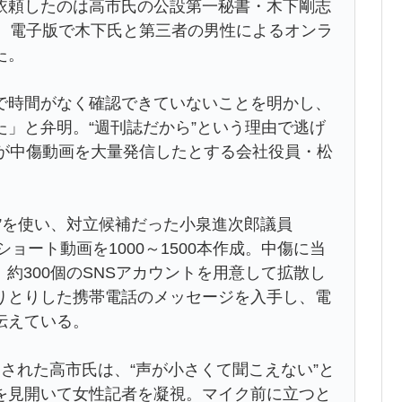
依頼したのは高市氏の公設第一秘書・木下剛志
春』電子版で木下氏と第三者の男性によるオンラ
た。
で時間がなく確認できていないことを明かし、
」と弁明。“週刊誌だから”という理由で逃げ
』が中傷動画を大量発信したとする会社役員・松
ト”を使い、対立候補だった小泉進次郎議員
ョート動画を1000～1500本作成。中傷に当
約300個のSNSアカウントを用意して拡散し
りとりした携帯電話のメッセージを入手し、電
伝えている。
された高市氏は、“声が小さくて聞こえない”と
を見開いて女性記者を凝視。マイク前に立つと