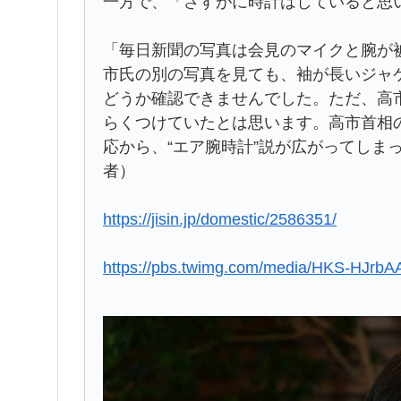
一方で、「さすがに時計はしていると思
「毎日新聞の写真は会見のマイクと腕が
市氏の別の写真を見ても、袖が長いジャ
どうか確認できませんでした。ただ、高
らくつけていたとは思います。高市首相の
応から、“エア腕時計”説が広がってしま
者）
https://jisin.jp/domestic/2586351/
https://pbs.twimg.com/media/HKS-HJr