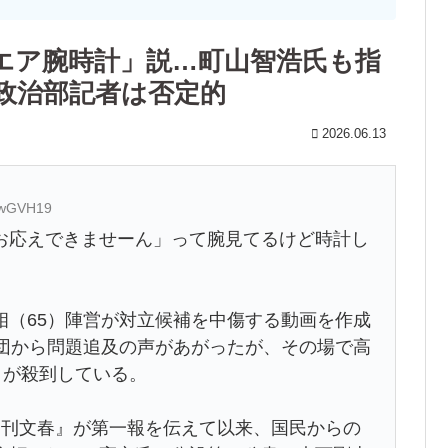
エア腕時計」説…町山智浩氏も指
政治部記者は否定的
2026.06.13
2DwGVH19
お応えできませーん」って腕見てるけど時計し
相（65）陣営が対立候補を中傷する動画を作成
者団から問題追及の声があがったが、その場で高
ミが殺到している。
週刊文春』が第一報を伝えて以来、国民からの