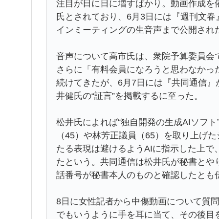
注目が日に日に増すばかり。動画作成を
氏とされており、6月3日には『週刊文
インミーティングの生音声まで公開され
音声について高市氏は、衆院予算委員会
さらに「有料会員になろうと思わなかった
続けてきたが、6月7日には『共同通信
井健氏の“証言”を掲載するに至った。
松井氏によれば“独自開発の生成AIソフ
（45）や林芳正議員（65）を取り上げたシ
たる表現は避けるようAIに指示した上で、
たという。共同通信は松井氏が秘書とや
話番号が秘書本人のものと確認したとも
8日に女性記者から中傷動画について質問
でもいうように手を耳に当て、その後目