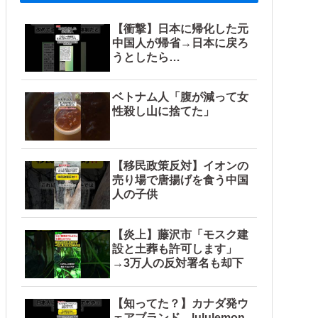
【衝撃】日本に帰化した元
中国人が帰省→日本に戻ろ
うとしたら…
ベトナム人「腹が減って女
性殺し山に捨てた」
【移民政策反対】イオンの
売り場で唐揚げを食う中国
人の子供
【炎上】藤沢市「モスク建
設と土葬も許可します」
→3万人の反対署名も却下
【知ってた？】カナダ発ウ
ェアブランド、lululemon