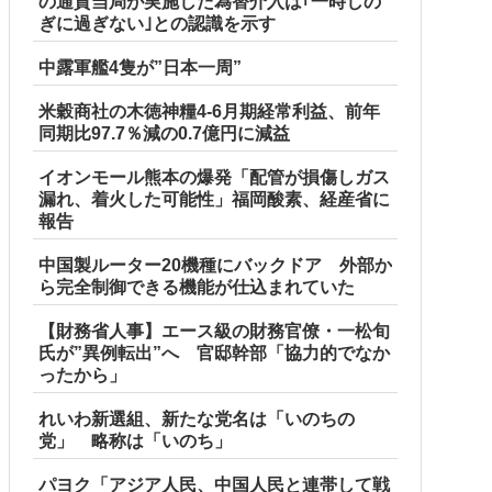
の通貨当局が実施した為替介入は｢一時しの
ぎに過ぎない｣との認識を示す
中露軍艦4隻が”日本一周”
米穀商社の木徳神糧4-6月期経常利益、前年
同期比97.7％減の0.7億円に減益
イオンモール熊本の爆発「配管が損傷しガス
漏れ、着火した可能性」福岡酸素、経産省に
報告
中国製ルーター20機種にバックドア 外部か
ら完全制御できる機能が仕込まれていた
【財務省人事】エース級の財務官僚・一松旬
氏が”異例転出”へ 官邸幹部「協力的でなか
ったから」
れいわ新選組、新たな党名は「いのちの
党」 略称は「いのち」
パヨク「アジア人民、中国人民と連帯して戦