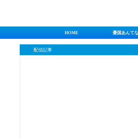
日本第一！ニュース録
HOME
憂国あんて
配信記事