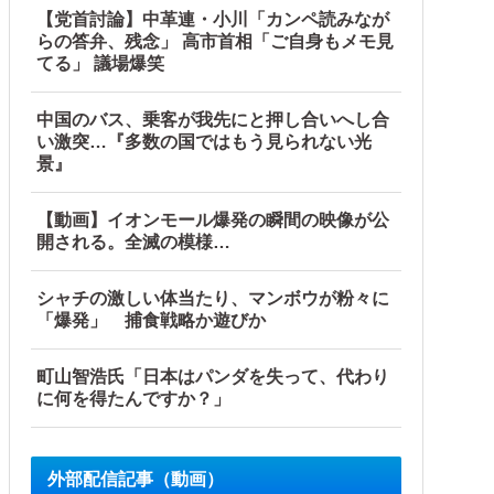
【党首討論】中革連・小川「カンペ読みなが
らの答弁、残念」 高市首相「ご自身もメモ見
てる」 議場爆笑
中国のバス、乗客が我先にと押し合いへし合
い激突…『多数の国ではもう見られない光
景』
【動画】イオンモール爆発の瞬間の映像が公
開される。全滅の模様…
シャチの激しい体当たり、マンボウが粉々に
「爆発」 捕食戦略か遊びか
町山智浩氏「日本はパンダを失って、代わり
に何を得たんですか？」
外部配信記事（動画）