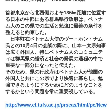
首都東京から北西側およそ135㎞距離に位置す
る日本の中部にある群馬県行政府は、ベトナ
ム人のこの県での生活と勉強に最善の条件を
整えると約束した。
日本駐在ベトナム大使のヴー・ホン・ナム
氏との10月4日の会談の際に、山本一太県知事
は広く外国人、特にベトナム人のコミュニテ
ィは群馬県の経済と社会の発展の過程の中で
重要な一部分になったと伝えた。
そのため、県の行政府はベトナム人が他国の
外国人と共にこの県でより快適に暮らし、勉
強できるようにするためにどのようなことを
するかという問題を常に重要視している。
http://www.el.tufs.ac.jp/prseas/html/pc/New