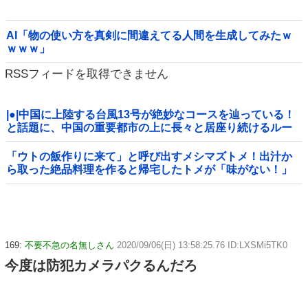
AI「物の使い方を真剣に間違えてる人間を生成してみたｗ
ｗｗｗ」
RSSフィードを取得できません
|●|中国に上陸する台風13号が絶妙なコースを辿っている！
と話題に、中国の重要都市の上に長々と居座り続けるルー
トで……
「ウトの飯作りに来て」と呼び出すメシマズトメ！出汁か
ら取った絶品料理を作ると帰宅したトメが「味がない！」
と発狂ｗｗｗ箸を置いた良ウトが言い放った言葉とは←良
ウトさんの神対応にスカッとする
169:
不要不急の名無しさん
2020/09/06(日) 13:58:25.76 ID:LXSMi5TK0
今度は防犯カメラパクるんだろ