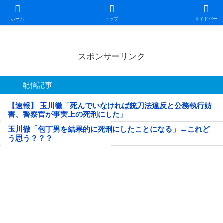
日本第一！ニュース録
ホーム
トップ
サイドバー
スポンサーリンク
配信記事
【速報】 玉川徹「死んでいなければ銃刀法違反と公務執行妨
害、警察官が事実上の死刑にした」
玉川徹「包丁男を結果的に死刑にしたことになる」←これど
う思う？？？