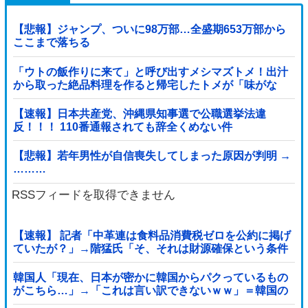
【悲報】ジャンプ、ついに98万部…全盛期653万部から
ここまで落ちる
「ウトの飯作りに来て」と呼び出すメシマズトメ！出汁
から取った絶品料理を作ると帰宅したトメが「味がな
い！」と発狂ｗｗｗ箸を置いた良ウトが言い放った言葉
とは←良ウトさんの神対応にスカッとする
【速報】日本共産党、沖縄県知事選で公職選挙法違
反！！！ 110番通報されても辞全くめない件
【悲報】若年男性が自信喪失してしまった原因が判明 →
………
RSSフィードを取得できません
【速報】 記者「中革連は食料品消費税ゼロを公約に掲げ
ていたが？」→階猛氏「そ、それは財源確保という条件
付き」
韓国人「現在、日本が密かに韓国からパクっているもの
がこちら…」→「これは言い訳できないｗｗ」＝韓国の
反応