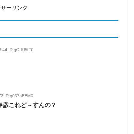
ンサーリンク
6.44 ID:gOdlJ5fF0
.73 ID:q037aEEM0
春彦これど～すんの？