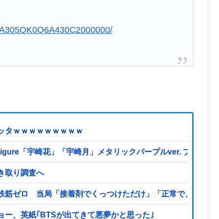
QOUA305QK0Q6A430C2000000/
ッタｗｗｗｗｗｗｗｗｗ
es Figure「宇崎花」「宇崎月」メタリックパープルver. 
き取り調査へ
鉄筋ゼロ 当局「接着剤でくっつけただけ」「正常で、品質問
ー、英紙｢BTSが出てきて悪夢かと思った｣