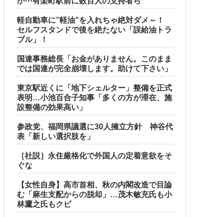
か⋯有楽町駅前に数百人の支持者ら
軽自動車に”軽油”を入れちゃ絶対ダメ～！
セルフスタンドで後を絶たない「誤給油トラ
ブル」！
国連事務総長「お金がありません。このまま
では国連が完全崩壊します。助けて下さい」
東京駅近くに「地下シェルター」整備を正式
表明…小池百合子知事「多くの方が滞在、施
設整備の効果高い」
参政党、福岡県議選に30人擁立方針 神谷代
表「新しい選択肢を」
プライズフィギュア【ラウンドワン限定で展開決定】
［社説］永住厳格化で外国人の定着意欲をそ
ぐな
【女性自身】高市首相、秋の内閣改造で目論
題はない」
む「麻生支配からの脱却」…茂木敏充氏も小
林鷹之氏もクビ