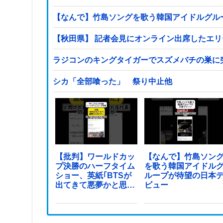
【なんで】竹島ソングを歌う韓国アイドルグル
【秋田県】 記者会見にオンライン出席したエ
ラジコンのキングタイガーでスズメバチの巣に
シカ「全部喰った」 祭り中止他
【批判】ワールドカッ
【なんで】竹島ソン
プ決勝のハーフタイム
を歌う韓国アイドル
ショー、英紙｢BTSが
ループが待望の日本
出てきて悪夢かと思っ
ビュー
た｣