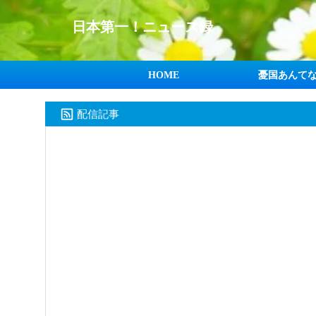
日本第一！ニュース録
HOME
憂国あんて
配信記事