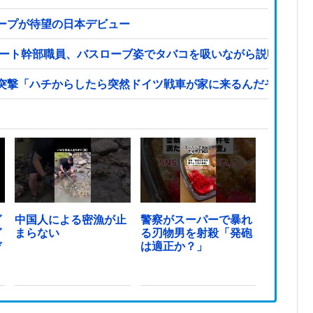
ープが待望の日本デビュー
リート幹部職員、バスローブ姿でタバコを吸いながら説明 県が
突撃「ハチからしたら突然ドイツ戦車が家に来るんだぞ」【海
グ
中国人による密漁が止
警察がスーパーで暴れ
グ
まらない
る刃物男を射殺「発砲
デ
は適正か？」