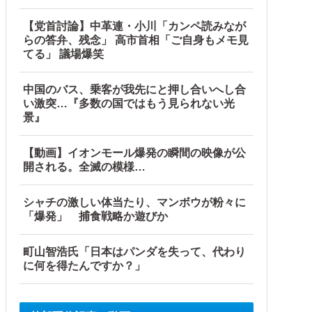
【党首討論】中革連・小川「カンペ読みなが
らの答弁、残念」 高市首相「ご自身もメモ見
てる」 議場爆笑
中国のバス、乗客が我先にと押し合いへし合
い激突…『多数の国ではもう見られない光
景』
【動画】イオンモール爆発の瞬間の映像が公
開される。全滅の模様…
シャチの激しい体当たり、マンボウが粉々に
「爆発」 捕食戦略か遊びか
町山智浩氏「日本はパンダを失って、代わり
に何を得たんですか？」