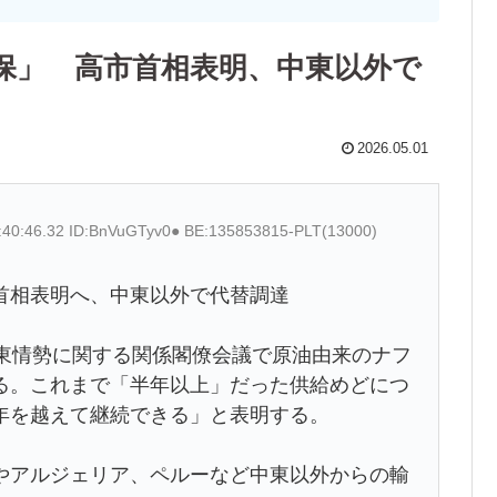
保」 高市首相表明、中東以外で
2026.05.01
:40:46.32 ID:BnVuGTyv0● BE:135853815-PLT(13000)
首相表明へ、中東以外で代替調達
中東情勢に関する関係閣僚会議で原油由来のナフ
る。これまで「半年以上」だった供給めどにつ
年を越えて継続できる」と表明する。
やアルジェリア、ペルーなど中東以外からの輸