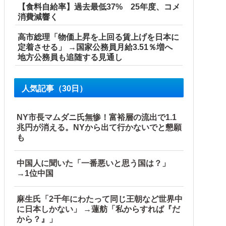
【食料自給率】過去最低37% 25年度、コメ
消費減響く
高市総理「物価上昇を上回る賃上げを日本に
聞き取りへ
定着させる」 →国家公務員月給3.51％増へ
地方公務員も追随する見通し
外の反応】
人気記事（30日）
NY市長マムダニ氏無惨！富裕層の流出で1.1
兆円が消える。NYから出て行かないでと懇願
も
中国人に聞いた「一番悪いと思う国は？」
→1位中国
麻生氏「2千年にわたって同じ王朝など世界中
に日本しかない」 →蓮舫「私からすれば『だ
から？』」