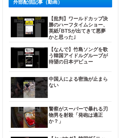
外部配信記事（動画）
【批判】ワールドカップ決
勝のハーフタイムショー、
英紙｢BTSが出てきて悪夢
かと思った｣
【なんで】竹島ソングを歌
う韓国アイドルグループが
待望の日本デビュー
中国人による密漁が止まら
ない
警察がスーパーで暴れる刃
物男を射殺「発砲は適正
か？」