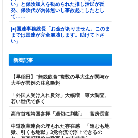
い」と保険加入を勧められた推し活民が反
発、保険代が勿体無いし事故起こしたとし
て……
|●|国連事務総長「お金がありません。このま
までは国連が完全崩壊します。助けて下さ
い」
新着記事
【早稲田】”無銭飲食”複数の早大生が関与か
大学が異例の注意喚起
「外国人受け入れ反対」大幅増 東大調査、
若い世代で多く
高市首相靖国参拝「適切に判断」 官房長官
中道改革連合の埋もれた存在感 「進むも地
獄、引くも地獄」3党合流で浮上できるの