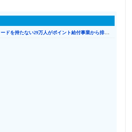
共産党「これは酷い…京都市でマイナンバーカードを持たない29万人がポイント給付事業から排除された」