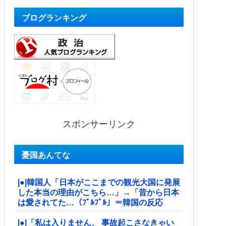
ブログランキング
スポンサーリンク
憂国あんてな
|●|韓国人「日本がここまでの観光大国に発展
した本当の理由がこちら…」→「昔から日本
は愛されてた…（ﾌﾞﾙﾌﾞﾙ」＝韓国の反応
|●|「私は入りません、 事故起こさなきゃい