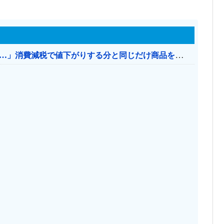
【消費税率1％】 「下げるのが筋なんですけど…」消費減税で値下がりする分と同じだけ商品を値上げして店頭価格を変えない店も