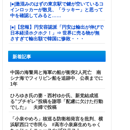
|●|激混みのはずの東京駅で鍵が空いているコ
インロッカーが散見、「ラッキー」と思って
中を確認してみると……
|●|【悲報】円安容認派「円安は輸出が伸びで
日本経済ホクホク！」⇒ 世界に売る物が無
さすぎて輸出額で韓国に惨敗・・・
新着記事
中国の海警局と海軍の船が衝突2人死亡 南
シナ海でフィリピン船を追跡中、公表までに
1年
ひろゆき氏の妻・西村ゆか氏、新党結成巡
る”ブチギレ”投稿を謝罪「配慮に欠けた行動
でした」 夫婦で投稿
「小泉やめろ」核巡る防衛相発言を批判、横
浜駅西口で市民ら #高市小泉麻生めちゃく