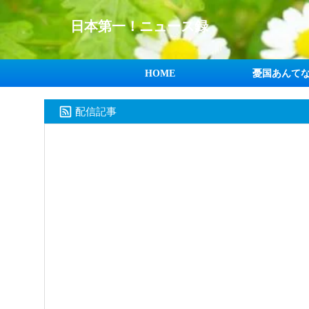
日本第一！ニュース録
HOME
憂国あんて
配信記事