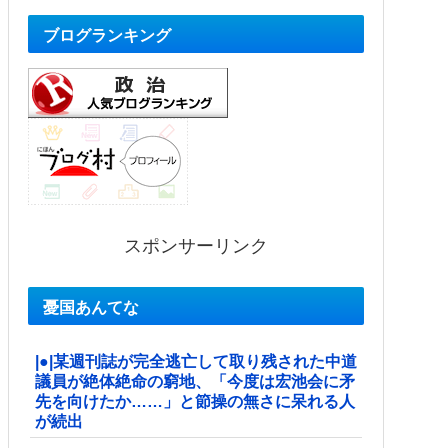
ブログランキング
スポンサーリンク
憂国あんてな
|●|某週刊誌が完全逃亡して取り残された中道
議員が絶体絶命の窮地、「今度は宏池会に矛
先を向けたか……」と節操の無さに呆れる人
が続出