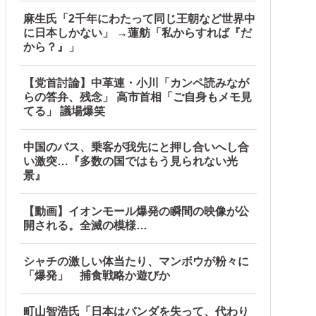
麻生氏「2千年にわたって同じ王朝など世界中
に日本しかない」 →蓮舫「私からすれば『だ
から？』」
【党首討論】中革連・小川「カンペ読みなが
続出中他
らの答弁、残念」 高市首相「ご自身もメモ見
てる」 議場爆笑
中国のバス、乗客が我先にと押し合いへし合
い激突…『多数の国ではもう見られない光
景』
【動画】イオンモール爆発の瞬間の映像が公
開される。全滅の模様…
シャチの激しい体当たり、マンボウが粉々に
「爆発」 捕食戦略か遊びか
町山智浩氏「日本はパンダを失って、代わり