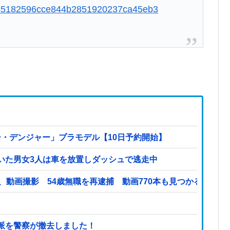
my/45182596cce844b2851920237ca45eb3
ー・デンジャー」プラモデル【10日予約開始】
いた男女3人は車を放置しダッシュで逃走中
、動画撮影 54歳無職を再逮捕 動画770本も見つかる
派を警察が撤去しました！