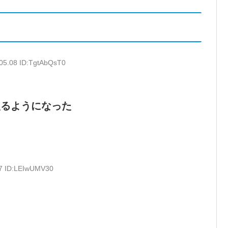
:05.08 ID:TgtAbQsT0
入るようになった
47 ID:LEIwUMV30