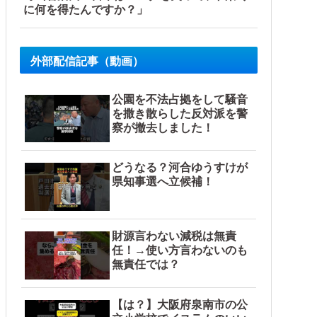
に何を得たんですか？」
外部配信記事（動画）
公園を不法占拠をして騒音
を撒き散らした反対派を警
察が撤去しました！
どうなる？河合ゆうすけが
県知事選へ立候補！
財源言わない減税は無責
任！→使い方言わないのも
無責任では？
【は？】大阪府泉南市の公