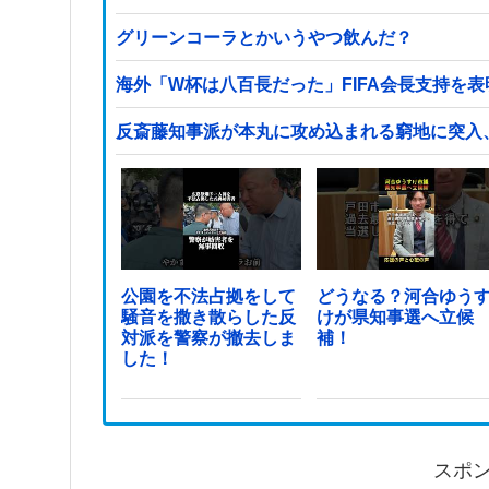
グリーンコーラとかいうやつ飲んだ？
海外「W杯は八百長だった」FIFA会長支持を
反斎藤知事派が本丸に攻め込まれる窮地に突入
公園を不法占拠をして
どうなる？河合ゆう
騒音を撒き散らした反
けが県知事選へ立候
対派を警察が撤去しま
補！
した！
スポ