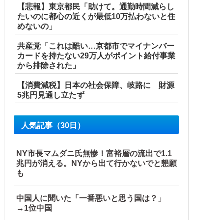
【悲報】東京都民「助けて。通勤時間減らし
たいのに都心の近くが最低10万払わないと住
めないの」
共産党「これは酷い…京都市でマイナンバー
カードを持たない29万人がポイント給付事業
から排除された」
【消費減税】日本の社会保障、岐路に 財源
5兆円見通し立たず
人気記事（30日）
NY市長マムダニ氏無惨！富裕層の流出で1.1
兆円が消える。NYから出て行かないでと懇願
も
中国人に聞いた「一番悪いと思う国は？」
→1位中国