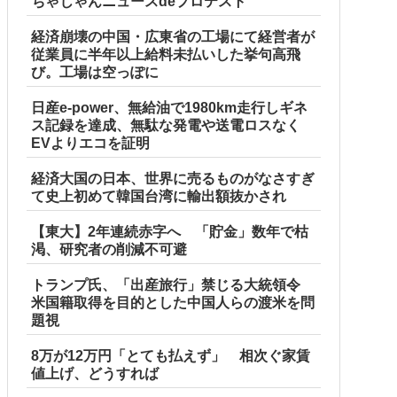
ちゃじゃんニュースdeプロテスト
経済崩壊の中国・広東省の工場にて経営者が
従業員に半年以上給料未払いした挙句高飛
び。工場は空っぽに
日産e-power、無給油で1980km走行しギネ
ス記録を達成、無駄な発電や送電ロスなく
EVよりエコを証明
経済大国の日本、世界に売るものがなさすぎ
て史上初めて韓国台湾に輸出額抜かされ
【東大】2年連続赤字へ 「貯金」数年で枯
渇、研究者の削減不可避
トランプ氏、「出産旅行」禁じる大統領令
米国籍取得を目的とした中国人らの渡米を問
題視
8万が12万円「とても払えず」 相次ぐ家賃
値上げ、どうすれば