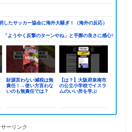
表明したサッカー協会に海外大騒ぎ！（海外の反応）
、「ようやく反撃のターンやね」と手際の良さに感心する人が
す
財源言わない減税は無
【は？】大阪府泉南市
責任！→使い方言わな
の公立小学校でイスラ
いのも無責任では？
ムのいい所を学ぶ
ンサーリンク