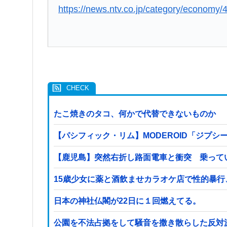
https://news.ntv.co.jp/category/econo
たこ焼きのタコ、何かで代替できないものか
【パシフィック・リム】MODEROID「ジプシ
【鹿児島】突然右折し路面電車と衝突 乗って
15歳少女に薬と酒飲ませカラオケ店で性的暴行
日本の神社仏閣が22日に１回燃えてる。
公園を不法占拠をして騒音を撒き散らした反対