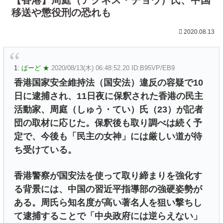
移送や懲役刑の恐れも
2020.08.13
1:
ばーど ★
2020/08/13(木) 06:48:52.20 ID:B95VP/EB9
香港国家安全維持法（国安法）違反の容疑で10
日に逮捕され、11日夜に保釈された香港の民主
活動家、周庭（しゅう・てい）氏（23）が記者
団の取材に応じた。保釈後も取り調べは続く予
定で、今後も「民主の女神」には厳しい道が待
ち受けている。
香港警察が国安法を使って取り締まりを強化す
る背景には、中国の習近平指導部の強硬姿勢が
ある。周氏ら知名度が高い著名人を狙い撃ちし
て逮捕することで「中央政府には逆らえない」