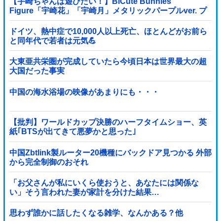
【宇崎ちゃんは遊びたい！】BiCute Bunnies
Figure「宇崎花」「宇崎月」メタリックパープルver. プ
ライズフィギュア【ラウンドワン限定で展開決定】
ドイツ、熱中症で10,000人以上死亡、ほとんどがお前ら
と同年代で若者は元気💪
大東亜共栄圏が完成していたら今頃日本は世界最大の超
大国だった事実
中国の海水浴場の映像があまりにも・・・
【批判】ワールドカップ決勝のハーフタイムショー、英
紙｢BTSが出てきて悪夢かと思った｣
中国Zbtlink製ルーター20機種にバックドア見つかる 外部
から完全制御のおそれ
「お父さんが私にいくら使おうと、あなたには関係な
い」そう言われた妻が家計を分けた結果…
思わず誰かに話したくなる雑学、なんかある？他