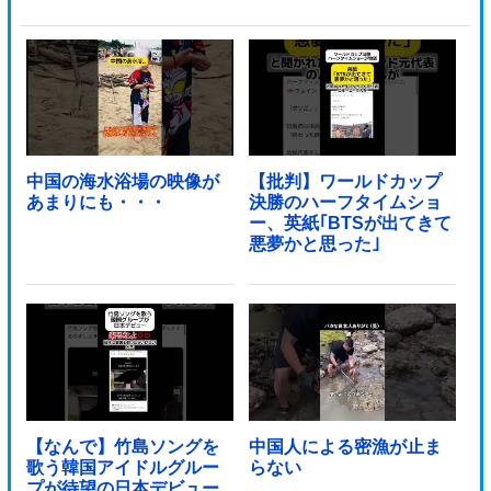
中国の海水浴場の映像が
【批判】ワールドカップ
あまりにも・・・
決勝のハーフタイムショ
ー、英紙｢BTSが出てきて
悪夢かと思った｣
【なんで】竹島ソングを
中国人による密漁が止ま
歌う韓国アイドルグルー
らない
プが待望の日本デビュー