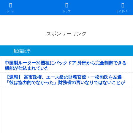
日本第一！ニュース録
ホーム
トップ
サイドバー
スポンサーリンク
配信記事
中国製ルーター20機種にバックドア 外部から完全制御できる
機能が仕込まれていた
【速報】 高市政権、エース級の財務官僚・一松旬氏を左遷
「彼は協力的でなかった」財務省の言いなりではないことが
判明