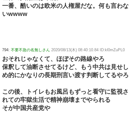
一番、酷いのは欧米の人権屋だな。何も言わな
いwwww
794:
不要不急の名無しさん
2020/08/13(木) 08:40:10.84 ID:kl0mZuPL0
おそれじゃなくて、ほぼその路線やろ
保釈して油断させてるけど、もう中共は見せし
め的にかなりの長期刑言い渡す判断してるやろ
この後、トイレもお風呂もずっと看守に監視さ
れての牢獄生活で精神崩壊までやられる
そが中国共産党や