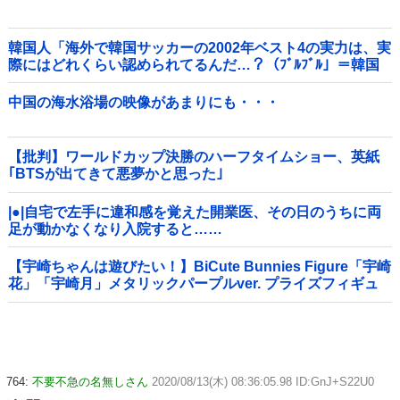
韓国人「海外で韓国サッカーの2002年ベスト4の実力は、実
際にはどれくらい認められてるんだ…？（ﾌﾞﾙﾌﾞﾙ」＝韓国
の反応
中国の海水浴場の映像があまりにも・・・
【批判】ワールドカップ決勝のハーフタイムショー、英紙
｢BTSが出てきて悪夢かと思った｣
|●|自宅で左手に違和感を覚えた開業医、その日のうちに両
足が動かなくなり入院すると……
【宇崎ちゃんは遊びたい！】BiCute Bunnies Figure「宇崎
花」「宇崎月」メタリックパープルver. プライズフィギュ
ア【ラウンドワン限定で展開決定】
764:
不要不急の名無しさん
2020/08/13(木) 08:36:05.98 ID:GnJ+S22U0