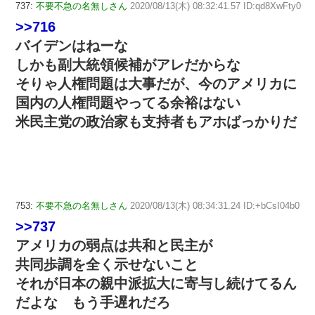
737:
不要不急の名無しさん
2020/08/13(木) 08:32:41.57 ID:qd8XwFty0
>>716
バイデンはねーな
しかも副大統領候補がアレだからな
そりゃ人権問題は大事だが、今のアメリカに
国内の人権問題やってる余裕はない
米民主党の政治家も支持者もアホばっかりだ
753:
不要不急の名無しさん
2020/08/13(木) 08:34:31.24 ID:+bCsI04b0
>>737
アメリカの弱点は共和と民主が
共同歩調を全く示せないこと
それが日本の親中派拡大に寄与し続けてるん
だよな もう手遅れだろ