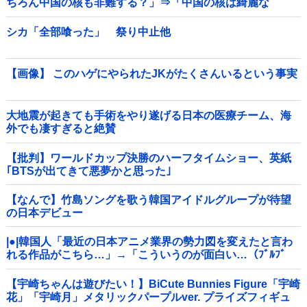
ちろん中国の核も非難する？」⇒「中国の核は綺麗な
核！」
シカ「全部喰った」 祭り中止他
【画像】 このハゲにやられたJKがたくさんいるという事実
大地震が起きても手術をやり遂げる日本の医療チーム、海
外でも凄すぎると絶賛
【批判】ワールドカップ決勝のハーフタイムショー、英紙
｢BTSが出てきて悪夢かと思った｣
【なんで】竹島ソングを歌う韓国アイドルグループが待望
の日本デビュー
|●|韓国人「最近の日本アニメ業界の勢力図を変えたと言わ
れる作品がこちら…」→「こういうのが面白い…（ﾌﾞﾙﾌﾞ
ﾙ」＝韓国の反応
【宇崎ちゃんは遊びたい！】BiCute Bunnies Figure「宇崎
花」「宇崎月」メタリックパープルver. プライズフィギュ