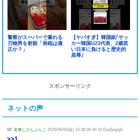
警察がスーパーで暴れる
【ヤバすぎ】韓国紙｢サッ
刃物男を射殺「発砲は適
カー韓国U23代表、2歳若
正か？」
い日本に負けると歴史的
屈辱｣
スポンサーリンク
ネットの声
10:
名無しどんぶらこ
2026/06/05(金) 15:38:09.40 ID:Duq5eg/g0
>>1