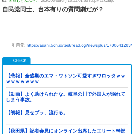
83:
名無しどんぶらこ
2026/06/05(金) 16:11:01.50 ID:pMLzx2uq0
自民党同士、台本有りの質問劇だが？
引用元:
https://asahi.5ch.io/test/read.cgi/newsplus/1780641283/
【悲報】全盛期のエマ・ワトソン可愛すぎワロッタｗｗ
ｗｗｗｗｗｗｗ
【動画】よく助けられたな。岐阜の川で外国人が溺れて
しまう事故。
【朗報】見せブラ、流行る。
【秋田県】記者会見にオンライン出席したエリート幹部