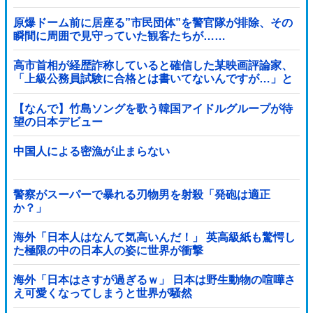
故起こしたとして……
原爆ドーム前に居座る”市民団体”を警官隊が排除、その
瞬間に周囲で見守っていた観客たちが……
高市首相が経歴詐称していると確信した某映画評論家、
「上級公務員試験に合格とは書いてないんですが…」と
ツッコミを受けまくり……
【なんで】竹島ソングを歌う韓国アイドルグループが待
望の日本デビュー
中国人による密漁が止まらない
警察がスーパーで暴れる刃物男を射殺「発砲は適正
か？」
海外「日本人はなんて気高いんだ！」 英高級紙も驚愕し
た極限の中の日本人の姿に世界が衝撃
海外「日本はさすが過ぎるｗ」 日本は野生動物の喧嘩さ
え可愛くなってしまうと世界が騒然