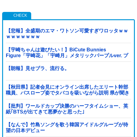
【悲報】全盛期のエマ・ワトソン可愛すぎワロッタｗｗ
ｗｗｗｗｗｗｗ
【宇崎ちゃんは遊びたい！】BiCute Bunnies
Figure「宇崎花」「宇崎月」メタリックパープルver. プ
ライズフィギュア【ラウンドワン限定で展開決定】
【朗報】見せブラ、流行る。
【秋田県】記者会見にオンライン出席したエリート幹部
職員、バスローブ姿でタバコを吸いながら説明 県が聞き
取りへ
【批判】ワールドカップ決勝のハーフタイムショー、英
紙｢BTSが出てきて悪夢かと思った｣
【なんで】竹島ソングを歌う韓国アイドルグループが待
望の日本デビュー