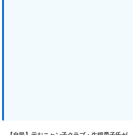
【自民】元おニャン子クラブ・生稲晃子氏が