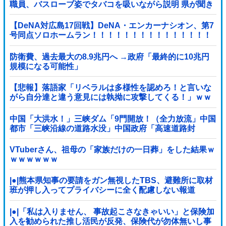
職員、バスローブ姿でタバコを吸いながら説明 県が聞き
取りへ
【DeNA対広島17回戦】DeNA・エンカーナシオン、第7
号同点ソロホームラン！！！！！！！！！！！！！！！
他
防衛費、過去最大の8.9兆円へ →政府「最終的に10兆円
規模になる可能性」
【悲報】落語家「リベラルは多様性を認めろ！と言いな
がら自分達と違う意見には執拗に攻撃してくる！」ｗｗ
ｗｗｗｗｗｗｗｗｗｗｗｗ
中国「大洪水！」三峡ダム「9門開放！（全力放流」中国
都市「三峡沿線の道路水没」中国政府「高速道路封
鎖！」中国ダム「緊急放流に合わせて開門（土砂崩れ発
生」→
VTuberさん、祖母の「家族だけの一日葬」をした結果ｗ
ｗｗｗｗｗｗ
|●|熊本県知事の要請をガン無視したTBS、避難所に取材
班が押し入ってプライバシーに全く配慮しない報道
を……
|●|「私は入りません、 事故起こさなきゃいい」と保険加
入を勧められた推し活民が反発、保険代が勿体無いし事