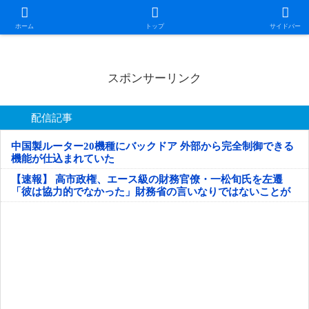
日本第一！ニュース録
ホーム
トップ
サイドバー
スポンサーリンク
配信記事
中国製ルーター20機種にバックドア 外部から完全制御できる
機能が仕込まれていた
【速報】 高市政権、エース級の財務官僚・一松旬氏を左遷
「彼は協力的でなかった」財務省の言いなりではないことが
判明