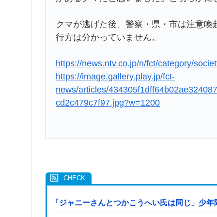
クマが逃げた後、警察・県・市は注意喚
行方は分かっていません。
https://news.ntv.co.jp/n/fct/category/s
https://image.gallery.play.jp/fct-
news/articles/434305f1dff64b02ae32408
cd2c479c7f97.jpg?w=1200
「ジャニーさんとつかこうへい氏は同じ」少年