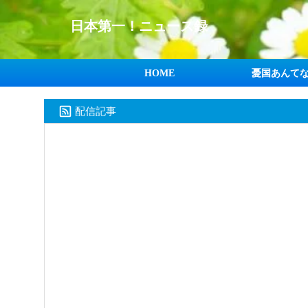
日本第一！ニュース録
HOME
憂国あんて
配信記事