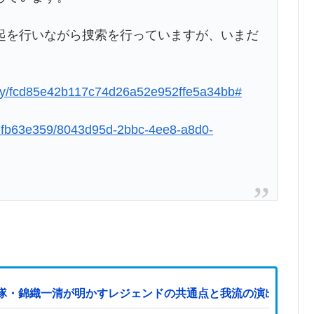
起を行いながら捜索を行っていますが、いまだ
ociety/fcd85e42b117c74d26a52e952ffe5a34bb#
7fb63e359/8043d95d-2bbc-4ee8-a8d0-
隊・錦織一清が明かすレジェンドの共通点と我流の演出論