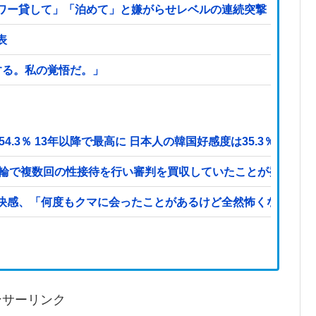
ワー貸して」「泊めて」と嫌がらせレベルの連続突撃！夫経由で
表
する。私の覚悟だ。」
.3％ 13年以降で最高に 日本人の韓国好感度は35.3％
五輪で複数回の性接待を行い審判を買収していたことが発覚…（
快感、「何度もクマに会ったことがあるけど全然怖くなかった
ンサーリンク