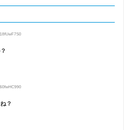
D:18fUwF7S0
か？
D:60fwHC990
ゃね？