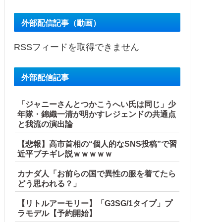
外部配信記事（動画）
RSSフィードを取得できません
外部配信記事
「ジャニーさんとつかこうへい氏は同じ」少
年隊・錦織一清が明かすレジェンドの共通点
と我流の演出論
【悲報】高市首相の“個人的なSNS投稿”で習
近平ブチギレ説ｗｗｗｗｗ
カナダ人「お前らの国で異性の服を着てたら
どう思われる？」
【リトルアーモリー】「G3SG/1タイプ」プ
ラモデル【予約開始】