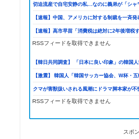
切迫流産で自宅安静の私…なのに義弟が「シャ
【速報】中国、アメリカに対する制裁を一斉発
【速報】高市早苗「消費税は絶対に2年後増税
RSSフィードを取得できません
【韓日共同調査】 「日本に良い印象」の韓国人54
【激震】 韓国人「韓国サッカー協会、W杯・
クマが害獣扱いされる風潮にドラマ脚本家が不
RSSフィードを取得できません
スポ