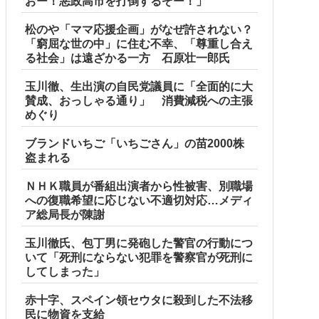
おー！悪政高市を打倒するぞー！」
松のや「ママ応援企画」がなぜ許されない？
「窮屈な世の中」に住む不幸、「尊重し合え
る社会」は遠ざかる一方 石原壮一郎氏
玉川徹、生出演の自民党議員に「全面的に大
賛成、おっしゃる通り」 消費減税への主張
めぐり
ブランドいちご「いちごさん」の苗2000株
盗まれる
ＮＨＫ職員が番組出演者から性被害、別職場
への復職希望に応じない不適切対応…メディ
ア総局長が陳謝
玉川徹氏、包丁男に発砲した警官の行動につ
いて「死刑にならない犯罪を警察官が死刑に
してしまった」
赤十字、スペイン領セウタに殺到した不法移
民に物資を支給