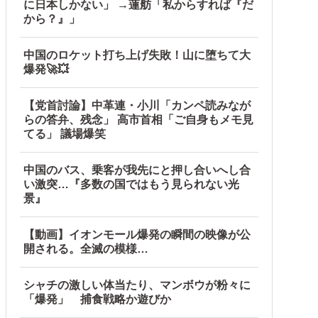
に日本しかない」 →蓮舫「私からすれば『だ
断ると私に直接LINEしてきて絶句←大人しく自宅の風呂に入
から？』」
中国のロケット打ち上げ失敗！山に堕ちて大
爆発🚀💥
【党首討論】中革連・小川「カンペ読みなが
らの答弁、残念」 高市首相「ご自身もメモ見
てる」 議場爆笑
中国のバス、乗客が我先にと押し合いへし合
ブルブル」＝韓国の反応
い激突…『多数の国ではもう見られない光
景』
」と主張しており……他
【動画】イオンモール爆発の瞬間の映像が公
開される。全滅の模様…
シャチの激しい体当たり、マンボウが粉々に
「爆発」 捕食戦略か遊びか