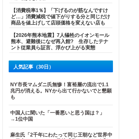
【消費税率1％】「下げるのが筋なんですけ
ど…」消費減税で値下がりする分と同じだけ
商品を値上げして店頭価格を変えない店も
【2026年熊本地震】7人犠牲のイオンモール
熊本、避難後になぜ再入館? 生存したテナ
ント従業員ら証言、浮かび上がる実態
人気記事（30日）
NY市長マムダニ氏無惨！富裕層の流出で1.1
兆円が消える。NYから出て行かないでと懇願
も
中国人に聞いた「一番悪いと思う国は？」
→1位中国
麻生氏「2千年にわたって同じ王朝など世界中