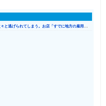
日本のお店、時給1500円でもミャンマー人に次々と逃げられてしまう。お店「すでに地方の雇用は崩壊」