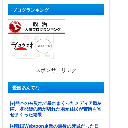
ブログランキング
スポンサーリンク
憂国あんてな
|●|熊本の被災地で暴れまくったメディア取材
陣、堪忍袋の緒が切れた地元住民が苦情を寄
せまくった結果……
|●|韓国Webtoon企業の最後の牙城だった日