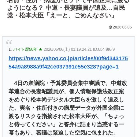
ようになる？ 中道・長妻議員が追及…自民
党・松本大臣「えーと、ごめんなさい」
2026.06.06
1:
バイト歴50年 ★
2026/06/06(土) 01:19:24.21 ID:8b4r9f6r9
https://news.yahoo.co.jp/articles/00f9d343175
54a9a8988a9f42ce037391e55e328?page=1
4日の衆議院・予算委員会集中審議で、中道改
革連合の長妻昭議員が、個人情報保護法改正案
をめぐり松本尚デジタル大臣らを激しく追及し
た。実名・住所付きの病歴データが外国企業に
渡るリスクを指摘された松本大臣が、「ちょっ
と待ってください」と答弁に詰まり当惑する一
幕もあり、審議は緊迫した空気に包まれた。