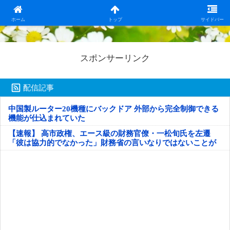
日本第一！ニュース録
ホーム
トップ
サイドバー
スポンサーリンク
配信記事
中国製ルーター20機種にバックドア 外部から完全制御できる
機能が仕込まれていた
【速報】 高市政権、エース級の財務官僚・一松旬氏を左遷
「彼は協力的でなかった」財務省の言いなりではないことが
判明