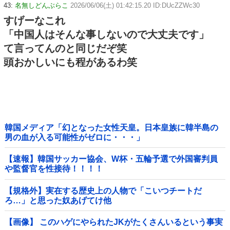
43:
名無しどんぶらこ
2026/06/06(土) 01:42:15.20 ID:DUcZZWc30
すげーなこれ
「中国人はそんな事しないので大丈夫です」
て言ってんのと同じだぞ笑
頭おかしいにも程があるわ笑
韓国メディア「幻となった女性天皇。日本皇族に韓半島の
男の血が入る可能性がゼロに・・・」
【速報】韓国サッカー協会、W杯・五輪予選で外国審判員
や監督官を性接待！！！！
【規格外】実在する歴史上の人物で「こいつチートだ
ろ…」と思った奴あげてけ他
【画像】 このハゲにやられたJKがたくさんいるという事実