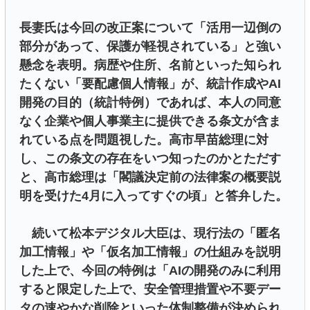
長妻氏は今回の改正案について「活用一辺倒の
部分があって、保護が軽視されている」と強い
懸念を表明。病歴や住所、名前といった知られ
たくない「要配慮個人情報」が、統計作成やAI
開発の目的（統計特例）であれば、本人の同意
なく企業や個人事業主に提供できる条文が含ま
れている点を問題視した。高市早苗総理に対
し、この条文の存在をいつ知ったのかとただす
と、高市総理は「閣議決定前の法律案の概要説
明を受けた4月に入ってすぐの頃」と答弁した。
続いて松本デジタル大臣は、現行法の「匿名
加工情報」や「仮名加工情報」の仕組みを説明
した上で、今回の特例は「AIの開発のみに利用
すると限定した上で、安全管理措置や不要デー
タの速やかな削除といった体制整備が決められ