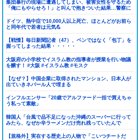
集団暴行の現場に遭遇してしまい、被害女性を守るため
「俺にもやらせろ！」と叫んで抱きついた結果…警察に
連行され〇〇扱いされる悲劇へ←機転を利かせた結果が
裏目に出すぎて惨事
ドイツ、熱中症で10,000人以上死亡、ほとんどがお前ら
と同年代で若者は元気💪
【戦慄】毎日新聞記者（47）、ペンではなく「包丁」を
握ってしまった結果・・・・・
大阪府の小学校でイスラム教の指導者が授業を行い物議
を醸す！ #大阪 #イスラム教 #モスク
【なぜ？】中国企業に取得されたマンション、日本人が
出ていきネパール人で埋まる
インフルエンサー「20歳でアルファード一括で買えちゃ
う私って素敵」
韓国人「台風で品不足になった沖縄のスーパーに行って
みたら、なぜか辛ラーメンだけ売れ残っていたんで
す…」
【規格外】実在する歴史上の人物で「こいつチートだ