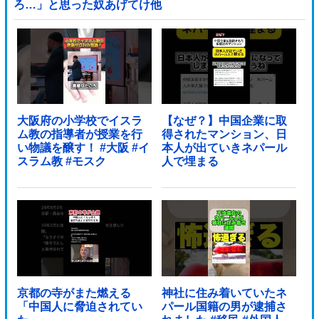
ろ…」と思った奴あげてけ他
大阪府の小学校でイスラ
【なぜ？】中国企業に取
ム教の指導者が授業を行
得されたマンション、日
い物議を醸す！ #大阪 #イ
本人が出ていきネパール
スラム教 #モスク
人で埋まる
京都の寺がまた燃える
神社に住み着いていたネ
「中国人に脅迫されてい
パール国籍の男が逮捕さ