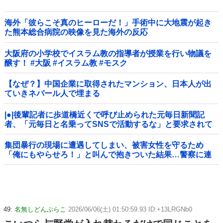
海外「彼らこそ真のヒーローだ！」手術中に大地震が起き
た熊本総合病院の映像を見た海外の反応
大阪府の小学校でイスラム教の指導者が授業を行い物議を
醸す！ #大阪 #イスラム教 #モスク
【なぜ？】中国企業に取得されたマンション、日本人が出
ていきネパール人で埋まる
|●|後輩記者に歩道橋近くで呼び止められた元毎日新聞記
者、「元毎日と名乗ってSNSで活動するな」と要求されて
しまい……
集団暴行の現場に遭遇してしまい、被害女性を守るため
「俺にもやらせろ！」と叫んで抱きついた結果…警察に連
行され〇〇扱いされる悲劇へ←機転を利かせた結果が裏目
に出すぎて惨事
49:
名無しどんぶらこ
2026/06/06(土) 01:50:59.93 ID:+13LRGNb0