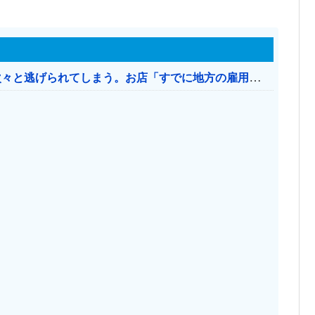
日本のお店、時給1500円でもミャンマー人に次々と逃げられてしまう。お店「すでに地方の雇用は崩壊」