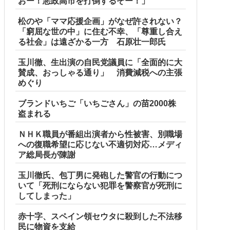
おー！悪政高市を打倒するぞー！」
松のや「ママ応援企画」がなぜ許されない？
「窮屈な世の中」に住む不幸、「尊重し合え
る社会」は遠ざかる一方 石原壮一郎氏
玉川徹、生出演の自民党議員に「全面的に大
賛成、おっしゃる通り」 消費減税への主張
めぐり
ブランドいちご「いちごさん」の苗2000株
盗まれる
ＮＨＫ職員が番組出演者から性被害、別職場
への復職希望に応じない不適切対応…メディ
ア総局長が陳謝
玉川徹氏、包丁男に発砲した警官の行動につ
いて「死刑にならない犯罪を警察官が死刑に
してしまった」
赤十字、スペイン領セウタに殺到した不法移
民に物資を支給