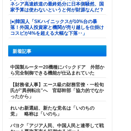
ネシア高速鉄道の最終処分に日本側騒然、国
家予算は使わないというと何が財源なんだ？
|●|韓国人「SKハイニックスが10%台の暴
落！外国人投資家と機関が売り越しを仕掛け
コスピが4%を超える大幅な下落‥」
新着記事
中国製ルーター20機種にバックドア 外部か
ら完全制御できる機能が仕込まれていた
【財務省人事】エース級の財務官僚・一松旬
氏が”異例転出”へ 官邸幹部「協力的でなか
ったから」
れいわ新選組、新たな党名は「いのちの
党」 略称は「いのち」
パヨク「アジア人民、中国人民と連帯して戦