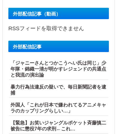
外部配信記事（動画）
RSSフィードを取得できません
外部配信記事
「ジャニーさんとつかこうへい氏は同じ」少
年隊・錦織一清が明かすレジェンドの共通点
と我流の演出論
暴力行為法違反の疑いで、毎日新聞記者を逮
捕
外国人「これが日本で嫌われてるアニメキャ
ラのカップリングらしい…」
【緊急】お笑いジャングルポケット斉藤慎二
被告に懲役7年の求刑←これ…