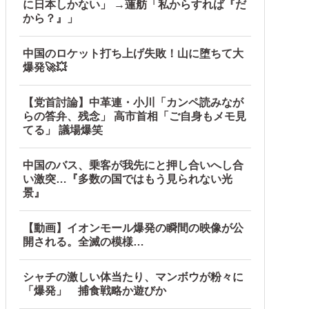
に日本しかない」 →蓮舫「私からすれば『だ
から？』」
中国のロケット打ち上げ失敗！山に堕ちて大
爆発🚀💥
【党首討論】中革連・小川「カンペ読みなが
らの答弁、残念」 高市首相「ご自身もメモ見
てる」 議場爆笑
中国のバス、乗客が我先にと押し合いへし合
い激突…『多数の国ではもう見られない光
景』
【動画】イオンモール爆発の瞬間の映像が公
開される。全滅の模様…
シャチの激しい体当たり、マンボウが粉々に
「爆発」 捕食戦略か遊びか