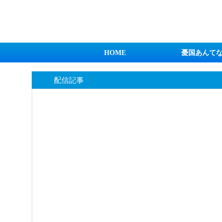
日本第一！ニュース録
HOME
憂国あんて
配信記事