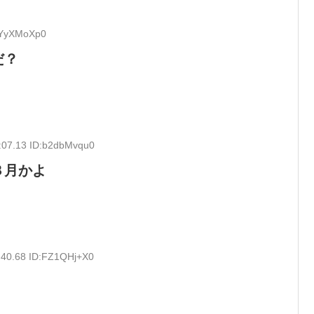
:cYyXMoXp0
だ？
:07.13 ID:b2dbMvqu0
８月かよ
:40.68 ID:FZ1QHj+X0