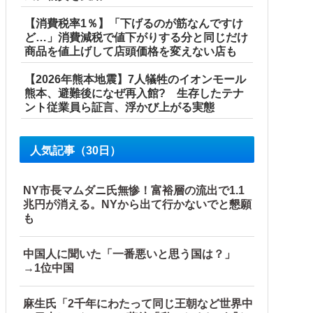
【消費税率1％】「下げるのが筋なんですけ
ど…」消費減税で値下がりする分と同じだけ
商品を値上げして店頭価格を変えない店も
【2026年熊本地震】7人犠牲のイオンモール
000万円寄付
熊本、避難後になぜ再入館? 生存したテナ
ント従業員ら証言、浮かび上がる実態
人気記事（30日）
国当局「救助隊動画も削除」台風13号「三峡ダム接近中」→
NY市長マムダニ氏無惨！富裕層の流出で1.1
兆円が消える。NYから出て行かないでと懇願
【海外の反応】
も
プを同列視させようという思惑がひしひしと他
中国人に聞いた「一番悪いと思う国は？」
→1位中国
麻生氏「2千年にわたって同じ王朝など世界中