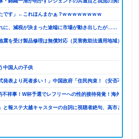
隊・錦織一清が明かすレジェンドの共通点と我流の演出論
←これほんまかぁ？w w w w w w w w
れに、減税が決まった途端に市場が動き出したが……
震を受け製品修理は無償対応（災害救助法適用地域） 義援金5
う中国人の子供
式発表より死者多い！」中国政府「住民拘束！（安否不明」中
撃的不祥事！W杯予選でレフリーへの性的接待発覚！海外騒然！
」と報ステ大越キャスターの台詞に視聴者絶句、高市とトラン