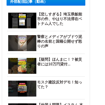
外部配信記事（動画）
【悲しすぎる】埼玉県飯能
市の件、やはり不法滞在ベ
トナム人でした
警察とメディアがブドウ泥
ピするも「ヤバイのはお前だよ」とツッコミ殺到ｗｗｗｗｗｗ
棒の名前と国籍公開せず怒
りの声
【疑問】ほんまに！？被災
者には10万円貸付...
モスク建設反対デモ！知っ
てた？
【外国人問題】イスラム 本