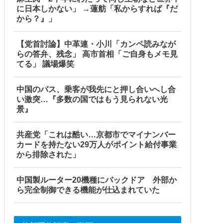
に日本しかない」 →蓮舫「私からすれば『だ
から？』」
【党首討論】中革連・小川「カンペ読みなが
らの答弁、残念」 高市首相「ご自身もメモ見
てる」 議場爆笑
中国のバス、乗客が我先にと押し合いへし合
い激突…『多数の国ではもう見られない光
景』
共産党「これは酷い…京都市でマイナンバー
カードを持たない29万人がポイント給付事業
から排除された」
中国製ルーター20機種にバックドア 外部か
ら完全制御できる機能が仕込まれていた