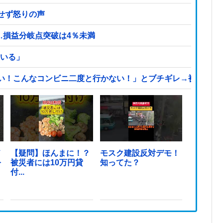
せず怒りの声
…損益分岐点突破は4％未満
匹いる」
い！こんなコンビニ二度と行かない！」とブチギレ→被害者ア
ド
【疑問】ほんまに！？
モスク建設反対デモ！
公
被災者には10万円貸
知ってた？
付...