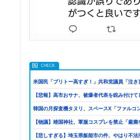
米国民「ブリトー高すぎ！」共和党議員「泣き
【悲報】高市おサナ、被爆者代表を睨み付けて
韓国の月探査機タヌリ、スペースX「ファルコ
【物議】靖国神社、軍服コスプレを禁止「厳粛
【悲しすぎる】埼玉県飯能市の件、やはり不法