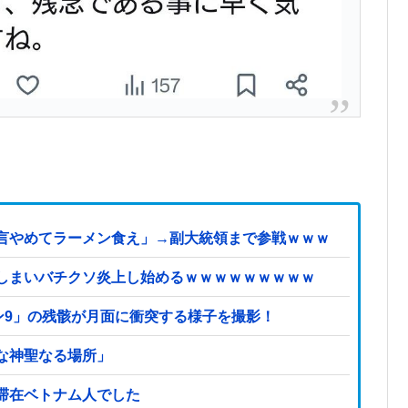
言やめてラーメン食え」→副大統領まで参戦ｗｗｗ
しまいバチクソ炎上し始めるｗｗｗｗｗｗｗｗｗ
ン9」の残骸が月面に衝突する様子を撮影！
な神聖なる場所」
滞在ベトナム人でした