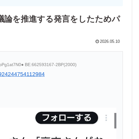
議論を推進する発言をしたためパ
2026.05.10
D:pPg1at7N0● BE:662593167-2BP(2000)
52924244754112984