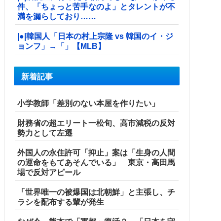
件、「ちょっと苦手なのよ」とタレントが不
満を漏らしており……
|●|韓国人「日本の村上宗隆 vs 韓国のイ・ジ
ョンフ」→「」【MLB】
新着記事
小学教師「差別のない本屋を作りたい」
財務省の超エリート一松旬、高市減税の反対
勢力として左遷
外国人の永住許可「抑止」案は「生身の人間
の運命をもてあそんでいる」 東京・高田馬
場で反対アピール
「世界唯一の被爆国は北朝鮮」と主張し、チ
ラシを配布する輩が発生