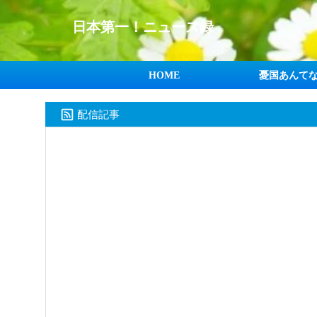
日本第一！ニュース録
HOME
憂国あんて
配信記事