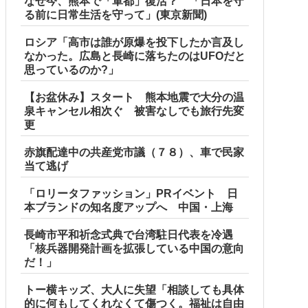
なぜ今、熊本で「軍都」復活？ 「日本を守
る前に日常生活を守って」(東京新聞)
ロシア「高市は誰が原爆を投下したか言及し
なかった。広島と長崎に落ちたのはUFOだと
思っているのか?」
【お盆休み】スタート 熊本地震で大分の温
泉キャンセル相次ぐ 被害なしでも旅行先変
更
赤旗配達中の共産党市議（７８）、車で民家
当て逃げ
「ロリータファッション」PRイベント 日
本ブランドの知名度アップへ 中国・上海
長崎市平和祈念式典で台湾駐日代表を冷遇
「核兵器開発計画を拡張している中国の意向
だ！」
トー横キッズ、大人に失望「相談しても具体
的に何もしてくれなくて傷つく。福祉は自由