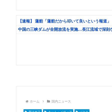
【速報】 蓮舫「蓮舫だから叩いて良いという報道」
中国の三峡ダムが全開放流を実施…長江流域で深刻
ホーム
国内ニュース
憲法改正
ネット・メディア
パヨク