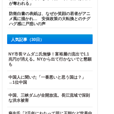
が奪われる」
防衛白書の表紙は、なぜか笑顔の若者がアニ
メ風に描かれ… 安保政策の大転換とのチグ
ハグ感に戸惑いの声
人気記事（30日）
NY市長マムダニ氏無惨！富裕層の流出で1.1
兆円が消える。NYから出て行かないでと懇願
も
中国人に聞いた「一番悪いと思う国は？」
→1位中国
中国、三峡ダムが全開放流。長江流域で深刻
な洪水被害
麻生氏「2千年にわたって同じ王朝など世界中