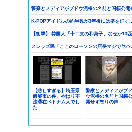
警察とメディアがブドウ泥棒の名前と国籍公開
K-POPアイドルの約半数が3年後には姿を消す
【衝撃】 韓国人「十二支の和菓子、なぜか13
スレッズ民「ここのローソンの店長マジでヤバ
【悲しすぎる】埼玉県
警察とメディアがブ
飯能市の件、やはり不
ウ泥棒の名前と国籍
法滞在ベトナム人でし
開せず怒りの声
た