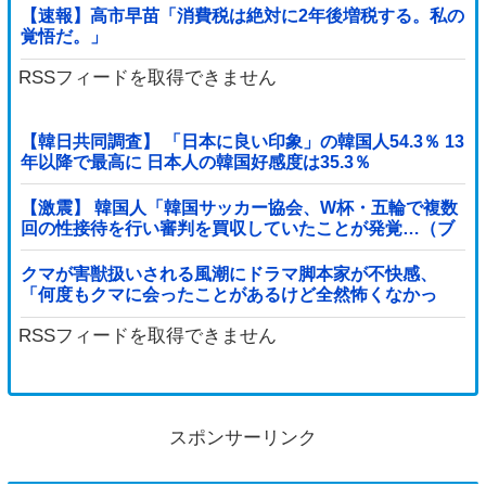
【速報】高市早苗「消費税は絶対に2年後増税する。私の
覚悟だ。」
RSSフィードを取得できません
【韓日共同調査】 「日本に良い印象」の韓国人54.3％ 13
年以降で最高に 日本人の韓国好感度は35.3％
【激震】 韓国人「韓国サッカー協会、W杯・五輪で複数
回の性接待を行い審判を買収していたことが発覚…（ブ
ルブル」＝韓国の反応
クマが害獣扱いされる風潮にドラマ脚本家が不快感、
「何度もクマに会ったことがあるけど全然怖くなかっ
た」と主張しており……他
RSSフィードを取得できません
スポンサーリンク