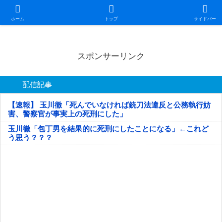
日本第一！ニュース録
ホーム
トップ
サイドバー
スポンサーリンク
配信記事
【速報】 玉川徹「死んでいなければ銃刀法違反と公務執行妨
害、警察官が事実上の死刑にした」
玉川徹「包丁男を結果的に死刑にしたことになる」←これど
う思う？？？