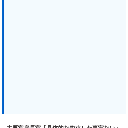
木原官房長官「具体的な約束した事実ない」