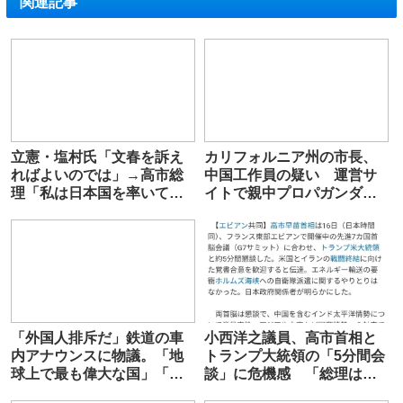
関連記事
立憲・塩村氏「文春を訴え
カリフォルニア州の市長、
ればよいのでは」→高市総
中国工作員の疑い 運営サ
理「私は日本国を率いてい
イトで親中プロパガンダ
るのでそんな時間は無い」
容疑認め辞職
「外国人排斥だ」鉄道の車
小西洋之議員、高市首相と
内アナウンスに物議。「地
トランプ大統領の「5分間会
球上で最も偉大な国」「異
談」に危機感 「総理は眼
論があるなら出て行け」
中にもない」