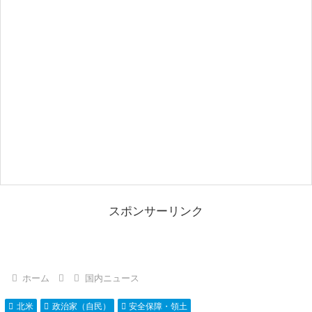
スポンサーリンク
ホーム
国内ニュース
北米
政治家（自民）
安全保障・領土