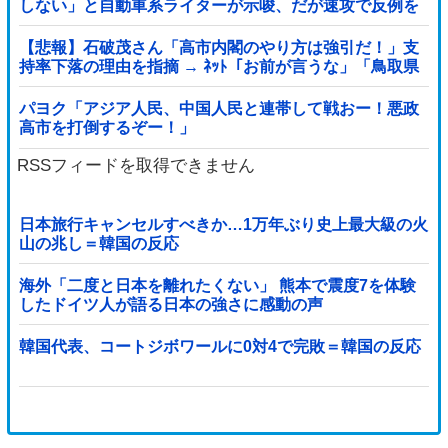
しない」と自動車系ライターが示唆、だが速攻で反例を
提示されて即落ち二コマ状態に……
【悲報】石破茂さん「高市内閣のやり方は強引だ！」支
持率下落の理由を指摘 → ﾈｯﾄ「お前が言うな」「鳥取県
だけ減税無しで！」 ｗｗｗｗｗｗｗｗｗ...
パヨク「アジア人民、中国人民と連帯して戦おー！悪政
高市を打倒するぞー！」
RSSフィードを取得できません
日本旅行キャンセルすべきか…1万年ぶり史上最大級の火
山の兆し＝韓国の反応
海外「二度と日本を離れたくない」 熊本で震度7を体験
したドイツ人が語る日本の強さに感動の声
韓国代表、コートジボワールに0対4で完敗＝韓国の反応