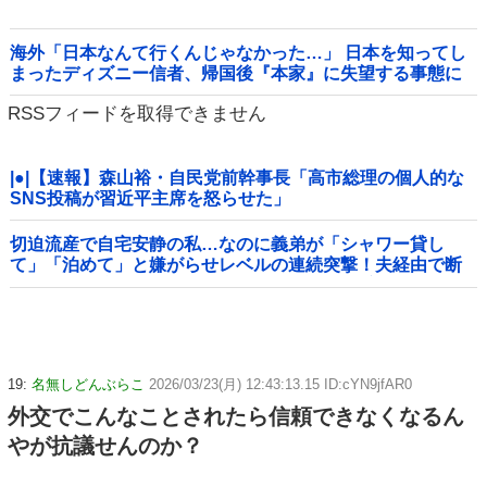
海外「日本なんて行くんじゃなかった…」 日本を知ってし
まったディズニー信者、帰国後『本家』に失望する事態に
RSSフィードを取得できません
|●|【速報】森山裕・自民党前幹事長「高市総理の個人的な
SNS投稿が習近平主席を怒らせた」
切迫流産で自宅安静の私…なのに義弟が「シャワー貸し
て」「泊めて」と嫌がらせレベルの連続突撃！夫経由で断
ると私に直接LINEしてきて絶句←大人しく自宅の風呂に入
れよ
19:
名無しどんぶらこ
2026/03/23(月) 12:43:13.15 ID:cYN9jfAR0
外交でこんなことされたら信頼できなくなるん
やが抗議せんのか？