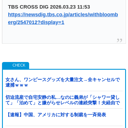
TBS CROSS DIG 2026.03.23 11:53
https://newsdig.tbs.co.jp/articles/withbloomb
erg/2547012?display=1
女さん、ワンピースグッズを大量注文→全キャンセルで
逮捕ｗｗｗ
切迫流産で自宅安静の私…なのに義弟が「シャワー貸し
て」「泊めて」と嫌がらせレベルの連続突撃！夫経由で
断ると私に直接LINEしてきて絶句←大人しく自宅の風呂
に入れよ
【速報】中国、アメリカに対する制裁を一斉発表