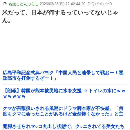
17:
名無しどんぶらこ
2026/03/23(月) 12:42:44.20 ID:Q+YsLufm0
米だって、日本が何するっていってないじゃ
ん。
広島平和記念式典パヨク「中国人民と連帯して戦おー！悪
政高市を打倒するぞー！」
【朗報】韓国が熊本被災地に水を支援 ⇒ トイレの水にｗｗ
ｗｗｗｗｗ
クマが害獣扱いされる風潮にドラマ脚本家が不快感、「何
度もクマに会ったことがあるけど全然怖くなかった」と主
張しており……他
開脚させられマ○コ丸出し状態で、ク○ニされてる美女たち