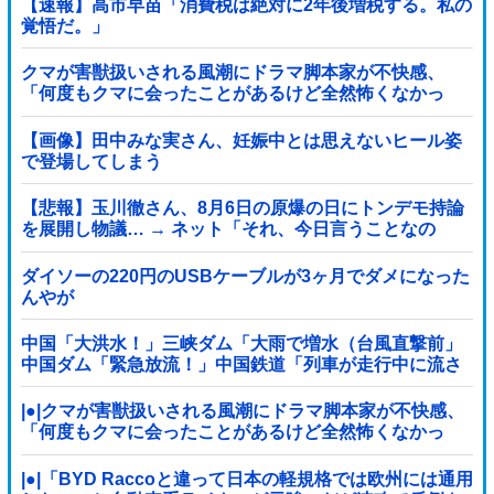
【速報】高市早苗「消費税は絶対に2年後増税する。私の
覚悟だ。」
クマが害獣扱いされる風潮にドラマ脚本家が不快感、
「何度もクマに会ったことがあるけど全然怖くなかっ
た」と主張しており……他
【画像】田中みな実さん、妊娠中とは思えないヒール姿
で登場してしまう
【悲報】玉川徹さん、8月6日の原爆の日にトンデモ持論
を展開し物議… → ネット「それ、今日言うことなの
か…？」ｗｗｗｗｗｗｗｗｗｗｗｗｗ
ダイソーの220円のUSBケーブルが3ヶ月でダメになった
んやが
中国「大洪水！」三峡ダム「大雨で増水（台風直撃前」
中国ダム「緊急放流！」中国鉄道「列車が走行中に流さ
れる」中国避難所「支援物資は有料です」謎の勢力
「え」→
|●|クマが害獣扱いされる風潮にドラマ脚本家が不快感、
「何度もクマに会ったことがあるけど全然怖くなかっ
た」と主張しており……
|●|「BYD Raccoと違って日本の軽規格では欧州には通用