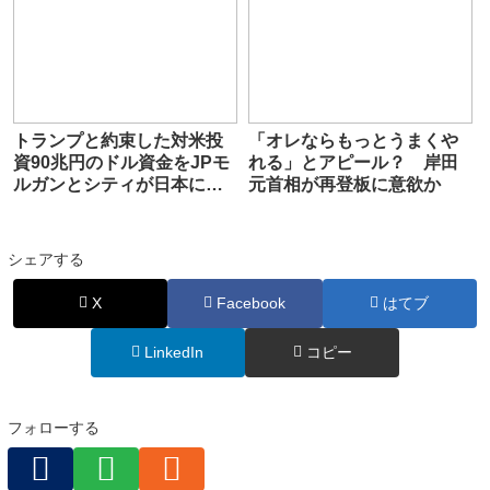
トランプと約束した対米投
「オレならもっとうまくや
資90兆円のドル資金をJPモ
れる」とアピール？ 岸田
ルガンとシティが日本に貸
元首相が再登板に意欲か
し付けｗｗ
シェアする
X
Facebook
はてブ
LinkedIn
コピー
フォローする