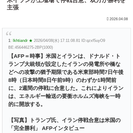
主張
2026.04.08
1:
Ikhtiandr ★
2026/04/08(水) 17:11:08.81 ID:qzxf5uyO9
BE:456446275-2BP(1000)
【AFP＝時事】米国とイランは、ドナルド・ト
ランプ大統領が設定したイランの発電所や橋な
どへの攻撃の猶予期限である米東部時間7日午後
8時（日本時間8日午前9時）のわずか1時間前
に、2週間の停戦に合意した。これによりイラン
は、エネルギー輸送の要衝ホルムズ海峡を一時
的に開放する。
【写真】トランプ氏、イラン停戦合意は米国の
「完全勝利」 AFPインタビュー