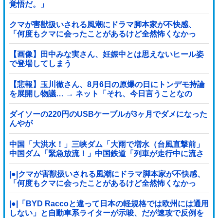
覚悟だ。」
クマが害獣扱いされる風潮にドラマ脚本家が不快感、
「何度もクマに会ったことがあるけど全然怖くなかっ
た」と主張しており……他
【画像】田中みな実さん、妊娠中とは思えないヒール姿
で登場してしまう
【悲報】玉川徹さん、8月6日の原爆の日にトンデモ持論
を展開し物議… → ネット「それ、今日言うことなの
か…？」ｗｗｗｗｗｗｗｗｗｗｗｗｗ
ダイソーの220円のUSBケーブルが3ヶ月でダメになった
んやが
中国「大洪水！」三峡ダム「大雨で増水（台風直撃前」
中国ダム「緊急放流！」中国鉄道「列車が走行中に流さ
れる」中国避難所「支援物資は有料です」謎の勢力
「え」→
|●|クマが害獣扱いされる風潮にドラマ脚本家が不快感、
「何度もクマに会ったことがあるけど全然怖くなかっ
た」と主張しており……
|●|「BYD Raccoと違って日本の軽規格では欧州には通用
しない」と自動車系ライターが示唆、だが速攻で反例を