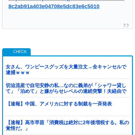
8c2ab91a403e04708e5dc83e6c5010
女さん、ワンピースグッズを大量注文→全キャンセルで
逮捕ｗｗｗ
切迫流産で自宅安静の私…なのに義弟が「シャワー貸し
て」「泊めて」と嫌がらせレベルの連続突撃！夫経由で
断ると私に直接LINEしてきて絶句←大人しく自宅の風呂
に入れよ
【速報】中国、アメリカに対する制裁を一斉発表
【速報】高市早苗「消費税は絶対に2年後増税する。私の
覚悟だ。」