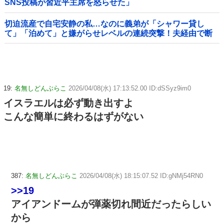
SNS投稿が習近平主席を怒らせた」
切迫流産で自宅安静の私…なのに義弟が「シャワー貸し
て」「泊めて」と嫌がらせレベルの連続突撃！夫経由で断
ると私に直接LINEしてきて絶句←大人しく自宅の風呂に入
れよ
19:
名無しどんぶらこ
2026/04/08(水) 17:13:52.00 ID:dSSyz9im0
イスラエルは必ず動き出すよ
こんな簡単に終わるはずがない
387:
名無しどんぶらこ
2026/04/08(水) 18:15:07.52 ID:gNMj54RN0
>>19
アイアンドームが弾薬切れ間近だったらしい
から