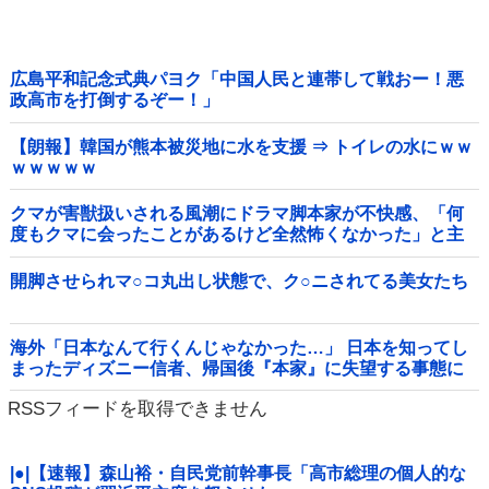
広島平和記念式典パヨク「中国人民と連帯して戦おー！悪
政高市を打倒するぞー！」
【朗報】韓国が熊本被災地に水を支援 ⇒ トイレの水にｗｗ
ｗｗｗｗｗ
クマが害獣扱いされる風潮にドラマ脚本家が不快感、「何
度もクマに会ったことがあるけど全然怖くなかった」と主
張しており……他
開脚させられマ○コ丸出し状態で、ク○ニされてる美女たち
海外「日本なんて行くんじゃなかった…」 日本を知ってし
まったディズニー信者、帰国後『本家』に失望する事態に
RSSフィードを取得できません
|●|【速報】森山裕・自民党前幹事長「高市総理の個人的な