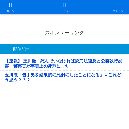
日本第一！ニュース録
ホーム
トップ
サイドバー
スポンサーリンク
配信記事
【速報】 玉川徹「死んでいなければ銃刀法違反と公務執行妨
害、警察官が事実上の死刑にした」
玉川徹「包丁男を結果的に死刑にしたことになる」←これど
う思う？？？