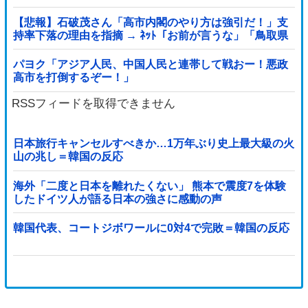
提示されて即落ち二コマ状態に……
【悲報】石破茂さん「高市内閣のやり方は強引だ！」支
持率下落の理由を指摘 → ﾈｯﾄ「お前が言うな」「鳥取県
だけ減税無しで！」 ｗｗｗｗｗｗｗｗｗ...
パヨク「アジア人民、中国人民と連帯して戦おー！悪政
高市を打倒するぞー！」
RSSフィードを取得できません
日本旅行キャンセルすべきか…1万年ぶり史上最大級の火
山の兆し＝韓国の反応
海外「二度と日本を離れたくない」 熊本で震度7を体験
したドイツ人が語る日本の強さに感動の声
韓国代表、コートジボワールに0対4で完敗＝韓国の反応