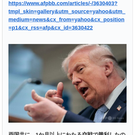
https://www.afpbb.com/articles/-/3630403?
tmpl_skin=gallery&utm_source=yahoo&utm_
medium=news&cx_from=yahoo&cx_position
=p1&cx_rss=afp&cx_id=3630422
両国共に、1か月以上にわたる交戦で勝利したの