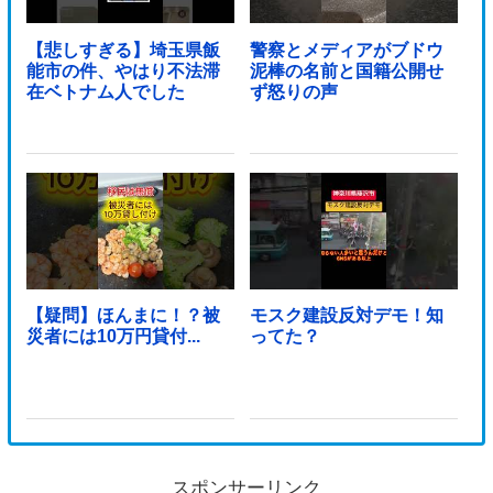
【悲しすぎる】埼玉県飯
警察とメディアがブドウ
能市の件、やはり不法滞
泥棒の名前と国籍公開せ
在ベトナム人でした
ず怒りの声
【疑問】ほんまに！？被
モスク建設反対デモ！知
災者には10万円貸付...
ってた？
スポンサーリンク