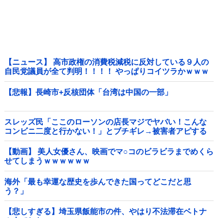
【ニュース】 高市政権の消費税減税に反対している９人の
自民党議員が全て判明！！！！ やっぱりコイツラかｗｗｗ
ｗｗ
【悲報】長崎市+反核団体「台湾は中国の一部」
スレッズ民「ここのローソンの店長マジでヤバい！こんな
コンビニ二度と行かない！」とブチギレ→被害者アピする
も「ヤバイのはお前だよ」とツッコミ殺到ｗｗｗｗｗｗｗ
他
【動画】 美人女優さん、映画でマ○コのビラビラまでめくら
せてしまうｗｗｗｗｗｗ
海外「最も幸運な歴史を歩んできた国ってどこだと思
う？」
【悲しすぎる】埼玉県飯能市の件、やはり不法滞在ベトナ