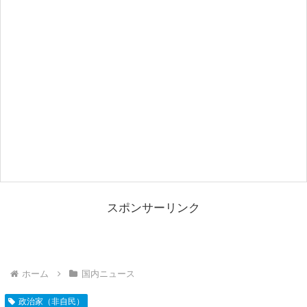
スポンサーリンク
ホーム
国内ニュース
政治家（非自民）