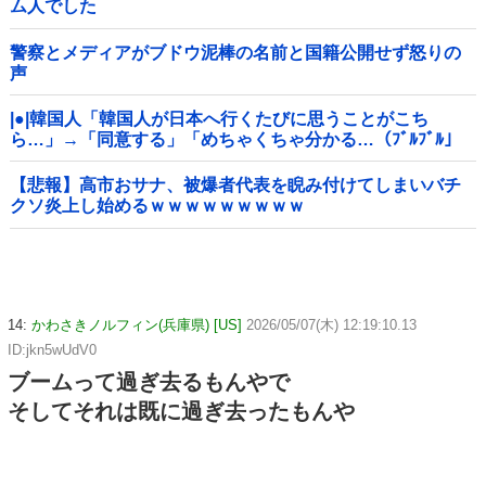
ム人でした
警察とメディアがブドウ泥棒の名前と国籍公開せず怒りの
声
|●|韓国人「韓国人が日本へ行くたびに思うことがこち
ら…」→「同意する」「めちゃくちゃ分かる…（ﾌﾞﾙﾌﾞﾙ」
＝韓国の反応
【悲報】高市おサナ、被爆者代表を睨み付けてしまいバチ
クソ炎上し始めるｗｗｗｗｗｗｗｗｗ
14:
かわさきノルフィン(兵庫県) [US]
2026/05/07(木) 12:19:10.13
ID:jkn5wUdV0
ブームって過ぎ去るもんやで
そしてそれは既に過ぎ去ったもんや