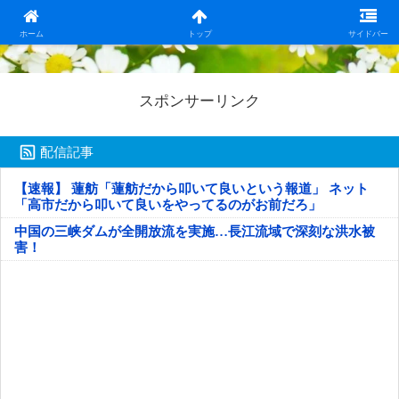
日本第一！ニュース録
ホーム
トップ
サイドバー
スポンサーリンク
配信記事
【速報】 蓮舫「蓮舫だから叩いて良いという報道」 ネット
「高市だから叩いて良いをやってるのがお前だろ」
中国の三峡ダムが全開放流を実施…長江流域で深刻な洪水被
害！