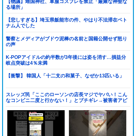
【物議】靖国神社、軍服コスプレを禁止「厳粛な神聖な
る場所」
【悲しすぎる】埼玉県飯能市の件、やはり不法滞在ベト
ナム人でした
警察とメディアがブドウ泥棒の名前と国籍公開せず怒り
の声
K-POPアイドルの約半数が3年後には姿を消す…損益分
岐点突破は4％未満
【衝撃】 韓国人「十二支の和菓子、なぜか13匹いる」
スレッズ民「ここのローソンの店長マジでヤバい！こん
なコンビニ二度と行かない！」とブチギレ→被害者アピ
するも「ヤバイのはお前だよ」とツッコミ殺到ｗｗｗｗ
ｗｗｗ他