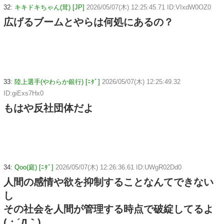
32:
キキドキちゃん(茸) [JP]
2026/05/07(木) 12:25:45.71 ID:VIxdW0OZ0
広げるブームとやらは何処にあるの？
33:
陸上選手(やわらか銀行) [ﾆﾀﾞ]
2026/05/07(木) 12:25:49.32
ID:giExs7Hx0
もはや反社団体だよ
34:
Qoo(庭) [ﾆﾀﾞ]
2026/05/07(木) 12:26:36.61 ID:UWgR02Dd0
人間の感情や欲を抑制することなんてできない
し
その社会を人間が管理する時点で破綻してるよ
(；´Д｀)