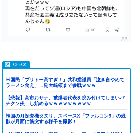
米国民「ブリトー高すぎ！」共和党議員「泣き言やめて
ラーメン食え」→副大統領まで参戦ｗｗｗ
【悲報】高市おサナ、被爆者代表を睨み付けてしまいバ
チクソ炎上し始めるｗｗｗｗｗｗｗｗｗ
韓国の月探査機タヌリ、スペースX「ファルコン9」の残
骸が月面に衝突する様子を撮影！