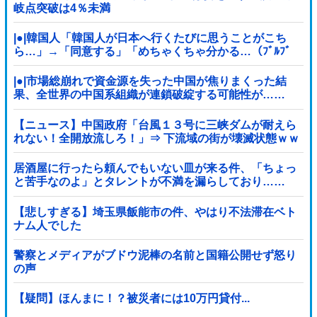
岐点突破は4％未満
|●|韓国人「韓国人が日本へ行くたびに思うことがこち
ら…」→「同意する」「めちゃくちゃ分かる…（ﾌﾞﾙﾌﾞ
ﾙ」＝韓国の反応
|●|市場総崩れで資金源を失った中国が焦りまくった結
果、全世界の中国系組織が連鎖破綻する可能性が……
【ニュース】中国政府「台風１３号に三峡ダムが耐えら
れない！全開放流しろ！」⇒ 下流域の街が壊滅状態ｗｗ
ｗｗｗ
居酒屋に行ったら頼んでもいない皿が来る件、「ちょっ
と苦手なのよ」とタレントが不満を漏らしており……
【悲しすぎる】埼玉県飯能市の件、やはり不法滞在ベト
ナム人でした
警察とメディアがブドウ泥棒の名前と国籍公開せず怒り
の声
【疑問】ほんまに！？被災者には10万円貸付...