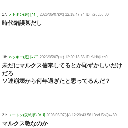
17:
メトポン(庭) [ﾆﾀﾞ]
2026/05/07(木) 12:19:47.74 ID:nGuLbuf80
時代錯誤甚だし
18:
ネッキー(庭) [ﾆﾀﾞ]
2026/05/07(木) 12:20:13.56 ID:rNHhjUtn0
未だにマルクス信奉してるとか恥ずかしいだけ
だろ
ソ連崩壊から何年過ぎたと思ってるんだ？
21:
ユートン(茨城県) [AU]
2026/05/07(木) 12:20:43.58 ID:oU5bQ4x30
マルクス教なのか