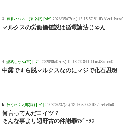
3:
暴君ハバネロ(東京都) [MA]
2026/05/07(木) 12:15:57.81 ID:VVnLJsov0
マルクスの労働価値説は循環論法じゃん
4:
総武ちゃん(茸) [ﾆﾀﾞ]
2026/05/07(木) 12:16:23.84 ID:LmJXx+es0
中露ですら脱マルクスなのにマジで化石思想
5:
わくわく太郎(庭) [ﾆﾀﾞ]
2026/05/07(木) 12:16:50.50 ID:7im4s4fc0
何言ってんだコイツ？
そんな事より辺野古の件謝罪ﾏﾀﾞｰｯ?