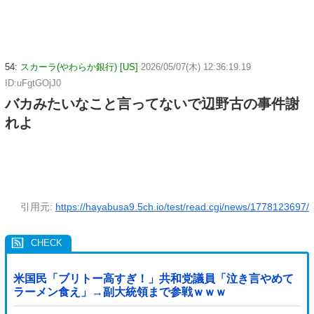
54:
スカーラ(やわらか銀行) [US]
2026/05/07(木) 12:36:19.19
ID:uFgtGOjJ0
バカみたいなこと言ってないで辺野古の事件謝
れよ
引用元:
https://hayabusa9.5ch.io/test/read.cgi/news/1778123697/
米国民「ブリトー高すぎ！」共和党議員「泣き言やめて
ラーメン食え」→副大統領まで参戦ｗｗｗ