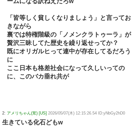
ームになる訳ねえだろw
「皆等しく貧しくなりましょう」と言ってお
きながら
裏では特権階級の「ノメンクラトゥーラ」が
贅沢三昧してた歴史を繰り返せってか？
既にオリガルヒって連中が存在してるだろう
に
ここ日本も格差社会になって久しいっての
に、このバカ垂れ共が
2:
アメリちゃん(茸) [US]
2026/05/07(木) 12:15:26.54 ID:yNbGy2hD0
生きている化石どもw