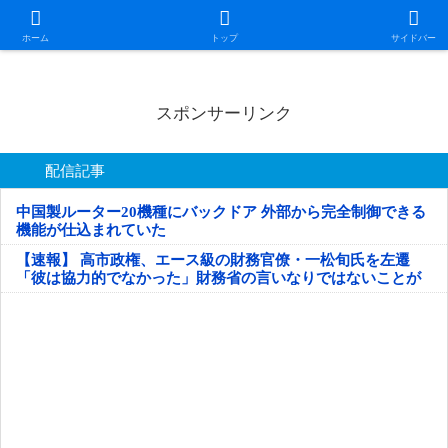
日本第一！ニュース録
ホーム
トップ
サイドバー
スポンサーリンク
配信記事
中国製ルーター20機種にバックドア 外部から完全制御できる
機能が仕込まれていた
【速報】 高市政権、エース級の財務官僚・一松旬氏を左遷
「彼は協力的でなかった」財務省の言いなりではないことが
判明