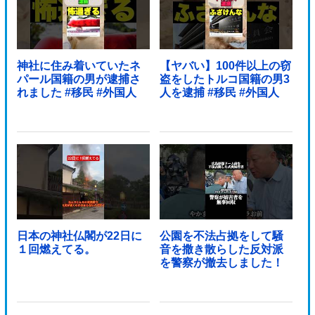
神社に住み着いていたネ
【ヤバい】100件以上の窃
パール国籍の男が逮捕さ
盗をしたトルコ国籍の男3
れました #移民 #外国人
人を逮捕 #移民 #外国人
日本の神社仏閣が22日に
公園を不法占拠をして騒
１回燃えてる。
音を撒き散らした反対派
を警察が撤去しました！