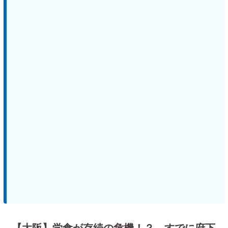
【大阪】学食が存続の危機！？ すでに府下