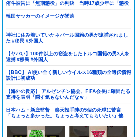
侑斗被告に「無期懲役」の判決 当時17歳少年に「懲役
30年」の判決
韓国サッカーのイメージが墜落
神社に住み着いていたネパール国籍の男が逮捕されまし
た #移民 #外国人
【ヤバい】100件以上の窃盗をしたトルコ国籍の男3人を
逮捕 #移民 #外国人
【BBC】 AI使い全く新しいウイルス16種類の全遺伝情報
設計に初成功
【海外の反応】 アルゼンチン協会、FIFA会長に確固たる
支持を表明「隠す気もないんだなｗ」
日本ハム・新庄監督 楽天投手陣の5個の死球に苦言
「ちょっと多かった。ちょっと考えてもらいたい」他