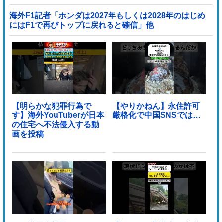
海外F1記者「ホンダは2027年もしくは2028年のはじめ
にはF1で再びトップに戻れると確信」他
【明らかな犯罪行為で
【やりかねん】永住許可
す】海外YouTuberが日本
厳格化で中国SNSでは…
の住宅へ不法侵入する動
画を投稿