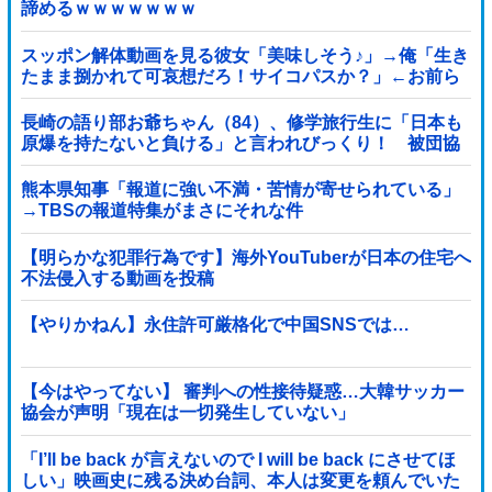
諦めるｗｗｗｗｗｗｗ
スッポン解体動画を見る彼女「美味しそう♪」→俺「生き
たまま捌かれて可哀想だろ！サイコパスか？」←お前ら
どっち？
長崎の語り部お爺ちゃん（84）、修学旅行生に「日本も
原爆を持たないと負ける」と言われびっくり！ 被団協
代表（85）も中学生に「核を持たないで日本...
熊本県知事「報道に強い不満・苦情が寄せられている」
→TBSの報道特集がまさにそれな件
【明らかな犯罪行為です】海外YouTuberが日本の住宅へ
不法侵入する動画を投稿
【やりかねん】永住許可厳格化で中国SNSでは…
【今はやってない】 審判への性接待疑惑…大韓サッカー
協会が声明「現在は一切発生していない」
「I’ll be back が言えないので I will be back にさせてほ
しい」映画史に残る決め台詞、本人は変更を頼んでいた