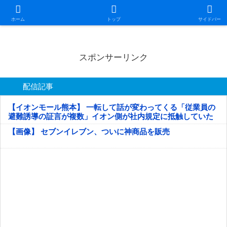
日本第一！ニュース録
ホーム
トップ
サイドバー
スポンサーリンク
配信記事
【イオンモール熊本】 一転して話が変わってくる「従業員の
避難誘導の証言が複数」イオン側が社内規定に抵触していた
疑い
【画像】 セブンイレブン、ついに神商品を販売