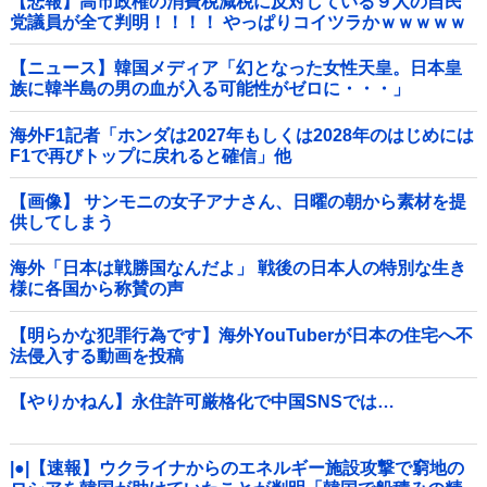
【悲報】高市政権の消費税減税に反対している９人の自民
党議員が全て判明！！！！ やっぱりコイツラかｗｗｗｗｗ
【ニュース】韓国メディア「幻となった女性天皇。日本皇
族に韓半島の男の血が入る可能性がゼロに・・・」
海外F1記者「ホンダは2027年もしくは2028年のはじめには
F1で再びトップに戻れると確信」他
【画像】 サンモニの女子アナさん、日曜の朝から素材を提
供してしまう
海外「日本は戦勝国なんだよ」 戦後の日本人の特別な生き
様に各国から称賛の声
【明らかな犯罪行為です】海外YouTuberが日本の住宅へ不
法侵入する動画を投稿
【やりかねん】永住許可厳格化で中国SNSでは…
|●|【速報】ウクライナからのエネルギー施設攻撃で窮地の