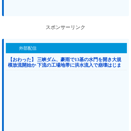
スポンサーリンク
外部配信
【おわった】 三峡ダム、豪雨で13基の水門を開き大規
模放流開始か 下流の工場地帯に洪水流入で崩壊はじま
る