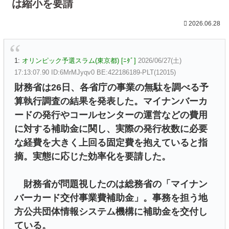
は縮小を要請
2026.06.28
1:
オリンピック予選スラム(東京都) [ﾆﾀﾞ]
2026/06/27(土)
17:13:07.90 ID:6MrMJyqv0 BE:422186189-PLT(12015)
財務省は26日、各省庁の事業の無駄を調べる予
算執行調査の結果を発表した。マイナンバーカ
ードの発行やコールセンターの運営などの費用
に対する補助金に関し、実際の発行枚数に必要
な経費を大きく上回る固定費を抱えていると指
摘。実態に応じた効率化を要請した。
財務省が問題視したのは総務省の「マイナン
バーカード交付事業費補助金」。事務を担う地
方公共団体情報システム機構に補助金を交付し
ている。