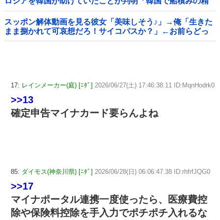
ロシアを韓国が助けていたことが判明「韓国で船積みの精
製油3万トンがロシア行き」
スッポン解体動画を見る彼女「美味しそう♪」→俺「生きた
まま捌かれて可哀想だろ！サイコパスか？」←お前らどっ
ち？
17:
レインメーカー(庭) [ﾆﾀﾞ]
2026/06/27(土) 17:46:38.11 ID:MqnHodrk0
>>13
確定申告マイナカード要らんよね
85:
ダイモス(神奈川県) [ﾆﾀﾞ]
2026/06/28(日) 06:06:47.38 ID:rhfrfJQG0
>>17
マイナポータル連携一度使ったら、医療費控
除や保険料控除を手入力でポチポチ入れるな