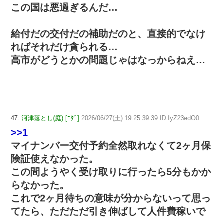
この国は悪過ぎるんだ…
給付だの交付だの補助だのと、直接的でなけ
ればそれだけ貪られる…
高市がどうとかの問題じゃはなっからねえ…
47:
河津落とし(庭) [ﾆﾀﾞ]
2026/06/27(土) 19:25:39.39 ID:IyZ23edO0
>>1
マイナンバー交付予約全然取れなくて2ヶ月保
険証使えなかった。
この間ようやく受け取りに行ったら5分もかか
らなかった。
これで2ヶ月待ちの意味が分からないって思っ
てたら、ただただ引き伸ばして人件費稼いで