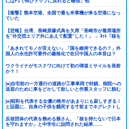
にはF1で再びトップに戻れると確信」他
【衝撃】熊本空港、全国で最も米軍機が来る空港になっ
ていた
【悲報】台湾、長崎原爆式典を欠席「長崎市が着席場所
を”外交団エリア外にあえて配置”した！」 → ﾈｯﾄ「核を
持つ中国に屈指した！」「失礼すぎ」「台湾は筋通し
た！」ｗｗｗｗｗ
「あきれてモノが言えない」「国を維持できるの？」外
国人の永住許可要件の厳格化で在日中国人の本音は？
ウクライナがモスクワに向けて初の弾道ミサイルを発射
か？！
|●|自宅前の一方通行の道路が工事車両で封鎖、病院への
送迎のために車をどかして欲しいと作業スタッフに頼む
と……
|●|昭和を代表する女優の晩年があまりにも寂しすぎる！
と話題に、自身の子供を餓死する寸前までネグレクトし
た挙句……
反核団体の代表を務める爺さん、「核を持たないで日本
を守れますか」と中学生に詰問された結果……