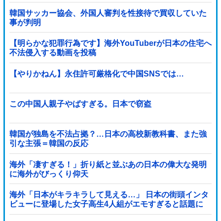
韓国サッカー協会、外国人審判を性接待で買収していた
事が判明
【明らかな犯罪行為です】海外YouTuberが日本の住宅へ
不法侵入する動画を投稿
【やりかねん】永住許可厳格化で中国SNSでは…
この中国人親子やばすぎる。日本で窃盗
韓国が独島を不法占拠？…日本の高校新教科書、また強
引な主張＝韓国の反応
海外「凄すぎる！」折り紙と並ぶあの日本の偉大な発明
に海外がびっくり仰天
海外「日本がキラキラして見える…」 日本の街頭インタ
ビューに登場した女子高生4人組がエモすぎると話題に