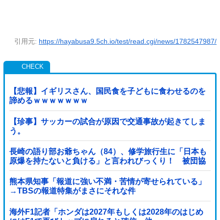
引用元:
https://hayabusa9.5ch.io/test/read.cgi/news/1782547987/
【悲報】イギリスさん、国民食を子どもに食わせるのを
諦めるｗｗｗｗｗｗｗ
【珍事】サッカーの試合が原因で交通事故が起きてしま
う。
長崎の語り部お爺ちゃん（84）、修学旅行生に「日本も
原爆を持たないと負ける」と言われびっくり！ 被団協
代表（85）も中学生に「核を持たないで日本...
熊本県知事「報道に強い不満・苦情が寄せられている」
→TBSの報道特集がまさにそれな件
海外F1記者「ホンダは2027年もしくは2028年のはじめ