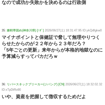
なので成功か失敗かを決めるのは行政側
35:
膝靭帯固め(神奈川県) [ﾆﾀﾞ]
2026/06/27(土) 18:31:47.95 ID:ykQdfgkw0
マイナポイントと保健証で脅して無理やりつく
らせたからのが２２年から２３年だろ？
「5年ごとの更新」来年からが本格的地獄なのに
予算減らすってバカだろｗ
36:
リバースネックブリーカー(ジパング) [CN]
2026/06/27(土) 18:32:02.32
ID:xTpDtRo90
いや、資産を把握して徴収するためだよ