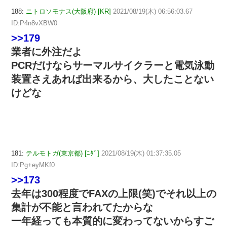
188:
ニトロソモナス(大阪府) [KR]
2021/08/19(木) 06:56:03.67
ID:P4n8vXBW0
>>179
業者に外注だよ
PCRだけならサーマルサイクラーと電気泳動
装置さえあれば出来るから、大したことない
けどな
181:
テルモトガ(東京都) [ﾆﾀﾞ]
2021/08/19(木) 01:37:35.05
ID:Pg+eyMKf0
>>173
去年は300程度でFAXの上限(笑)でそれ以上の
集計が不能と言われてたからな
一年経っても本質的に変わってないからすご