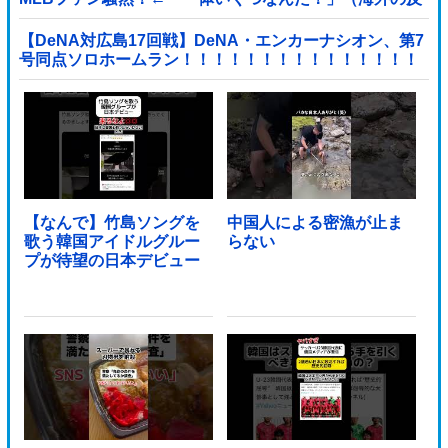
応）
【DeNA対広島17回戦】DeNA・エンカーナシオン、第7
号同点ソロホームラン！！！！！！！！！！！！！！！
他
【なんで】竹島ソングを
中国人による密漁が止ま
歌う韓国アイドルグルー
らない
プが待望の日本デビュー