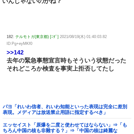
いんじゃないのかね？
182:
テルモトガ(東京都) [ﾆﾀﾞ]
2021/08/19(木) 01:40:03.82
ID:Pg+eyMKf0
>>142
去年の緊急事態宣言時もそういう状態だった
それどころか検査を事実上拒否してたし
パヨ「れいわ信者、れいわ知能といった表現は完全に差別
表現。メディアは放送禁止用語に指定するべき」
エッセイスト「原爆を二度と使わせてはならない」⇒「も
ちろん中国の核も非難する？」⇒「中国の核は綺麗な