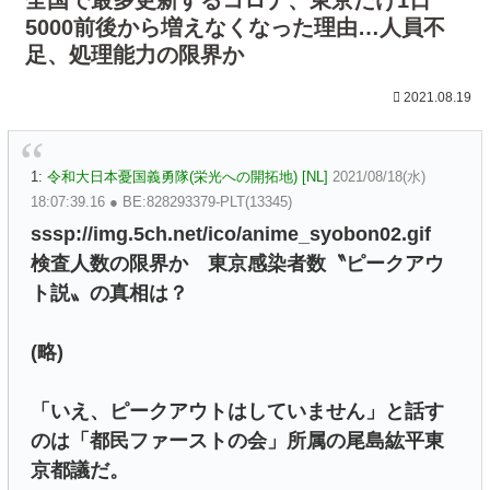
5000前後から増えなくなった理由…人員不
足、処理能力の限界か
2021.08.19
1:
令和大日本憂国義勇隊(栄光への開拓地) [NL]
2021/08/18(水)
18:07:39.16 ● BE:828293379-PLT(13345)
sssp://img.5ch.net/ico/anime_syobon02.gif
検査人数の限界か 東京感染者数〝ピークアウ
ト説〟の真相は？
(略)
「いえ、ピークアウトはしていません」と話す
のは「都民ファーストの会」所属の尾島紘平東
京都議だ。