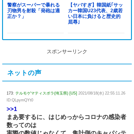
警察がスーパーで暴れる
【ヤバすぎ】韓国紙｢サッ
刃物男を射殺「発砲は適
カー韓国U23代表、2歳若
正か？」
い日本に負けると歴史的
屈辱｣
スポンサーリンク
ネットの声
173:
テルモゲマティスポラ(埼玉県) [US]
2021/08/18(水) 22:55:11.26
ID:QLpymQYt0
>>1
まあ要するに、はじめっからコロナの感染者
数ってのは
実際の数値じゃなくて、集計側のキャパシテ