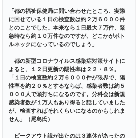
「都の福祉保健局に問い合わせたところ、実際
に回せている１日の検査数は約２万６０００件
とのことでした。本来なら１日最大７万件、緊
急時なら約１０万件なのですが、どこかがボト
ルネックになっているのでしょう」
都の新型コロナウイルス感染症対策サイトに
よると、１２日更新の陽性率は２２・８％。
「１日の検査数約２万６０００件が限界で、陽
性率を約２０％とするならば、感染者数は約５
０００人で頭打ちになるのです。分科会は新規
感染者数が１万人もあり得ると話していました
が、検査すればそれくらいになるのかもしれま
せん」（尾島氏）
ピークアウト説が出たのは３連休があったの