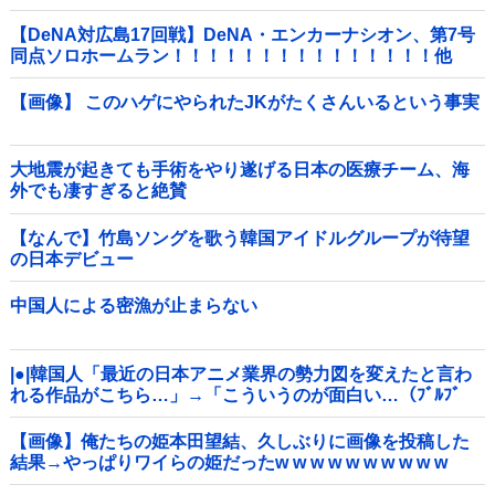
核！」
【DeNA対広島17回戦】DeNA・エンカーナシオン、第7号
同点ソロホームラン！！！！！！！！！！！！！！！他
【画像】 このハゲにやられたJKがたくさんいるという事実
大地震が起きても手術をやり遂げる日本の医療チーム、海
外でも凄すぎると絶賛
【なんで】竹島ソングを歌う韓国アイドルグループが待望
の日本デビュー
中国人による密漁が止まらない
|●|韓国人「最近の日本アニメ業界の勢力図を変えたと言わ
れる作品がこちら…」→「こういうのが面白い…（ﾌﾞﾙﾌﾞ
ﾙ」＝韓国の反応
【画像】俺たちの姫本田望結、久しぶりに画像を投稿した
結果→やっぱりワイらの姫だったw w w w w w w w w w