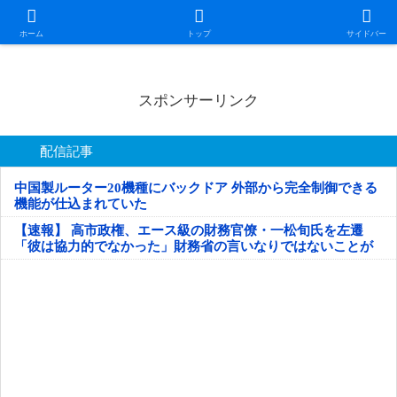
日本第一！ニュース録
ホーム
トップ
サイドバー
スポンサーリンク
配信記事
中国製ルーター20機種にバックドア 外部から完全制御できる
機能が仕込まれていた
【速報】 高市政権、エース級の財務官僚・一松旬氏を左遷
「彼は協力的でなかった」財務省の言いなりではないことが
判明