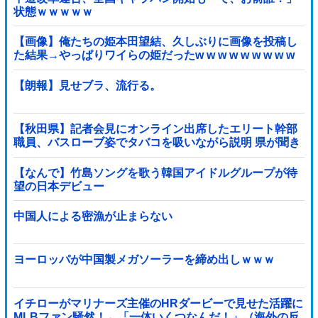
状態ｗｗｗｗｗ
【画像】俺たちの姫本田望結、久しぶりに画像を投稿し
た結果→やっぱりワイらの姫だったw w w w w w w w w
w
【朗報】見せブラ、流行る。
【秋田県】記者会見にオンライン出席したエリート幹部
職員、バスローブ姿でタバコを吸いながら説明 県が聞き
取りへ
【なんで】竹島ソングを歌う韓国アイドルグループが待
望の日本デビュー
中国人による密漁が止まらない
ヨーロッパが中国製メガソーラーを締め出しｗｗｗ
イチローがマリナーズ主催のHRダービーで見せた活躍に
MLBファン騒然！←「一体いくつなんだ！」（海外の反