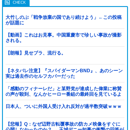
大竹しのぶ「戦争放棄の国であり続けよう」←この投稿
が話題に
【動画】これはお見事。中国重慶市で珍しい事故が撮影
される。
【朗報】見せブラ、流行る。
【ネタバレ注意】『スパイダーマンBND』、あのシーン
実は過去作のセルフカバーだった
「感動のフィナーレだ」と某野党が達成した偉業に称賛
の声が殺到、なんかヒーロー番組の最終回を見ているよ
うな気分に……他
日本人、ついに外国人受け入れ反対が過半数突破ｗｗｗ
【悲報】Q：なぜ辺野古転覆事故の防カメ映像をすぐに
公開しなかったのか？ → 玉城デニー知事の衝撃の回答が