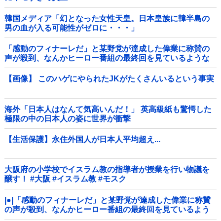
韓国メディア「幻となった女性天皇。日本皇族に韓半島の
男の血が入る可能性がゼロに・・・」
「感動のフィナーレだ」と某野党が達成した偉業に称賛の
声が殺到、なんかヒーロー番組の最終回を見ているような
気分に……他
【画像】 このハゲにやられたJKがたくさんいるという事実
海外「日本人はなんて気高いんだ！」 英高級紙も驚愕した
極限の中の日本人の姿に世界が衝撃
【生活保護】永住外国人が日本人平均超え...
大阪府の小学校でイスラム教の指導者が授業を行い物議を
醸す！ #大阪 #イスラム教 #モスク
|●|「感動のフィナーレだ」と某野党が達成した偉業に称賛
の声が殺到、なんかヒーロー番組の最終回を見ているよう
な気分に……