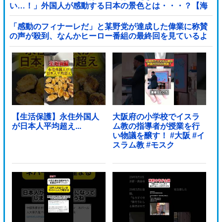
い…！」外国人が感動する日本の景色とは・・・？【海
外の反応】
「感動のフィナーレだ」と某野党が達成した偉業に称賛
の声が殺到、なんかヒーロー番組の最終回を見ているよ
うな気分に……他
【生活保護】永住外国人
大阪府の小学校でイスラ
が日本人平均超え...
ム教の指導者が授業を行
い物議を醸す！ #大阪 #イ
スラム教 #モスク