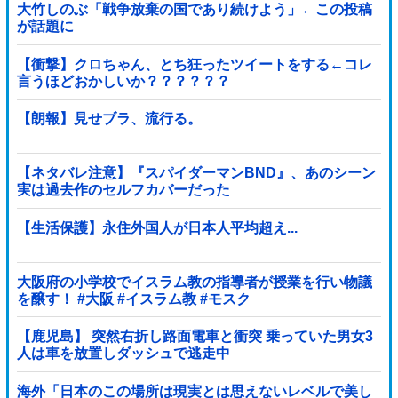
大竹しのぶ「戦争放棄の国であり続けよう」←この投稿
が話題に
【衝撃】クロちゃん、とち狂ったツイートをする←コレ
言うほどおかしいか？？？？？？
【朗報】見せブラ、流行る。
【ネタバレ注意】『スパイダーマンBND』、あのシーン
実は過去作のセルフカバーだった
【生活保護】永住外国人が日本人平均超え...
大阪府の小学校でイスラム教の指導者が授業を行い物議
を醸す！ #大阪 #イスラム教 #モスク
【鹿児島】 突然右折し路面電車と衝突 乗っていた男女3
人は車を放置しダッシュで逃走中
海外「日本のこの場所は現実とは思えないレベルで美し