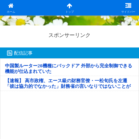
日本第一！ニュース録
ホーム
トップ
サイドバー
スポンサーリンク
配信記事
中国製ルーター20機種にバックドア 外部から完全制御できる
機能が仕込まれていた
【速報】 高市政権、エース級の財務官僚・一松旬氏を左遷
「彼は協力的でなかった」財務省の言いなりではないことが
判明