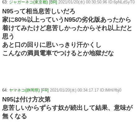
63:
ジャガーネコ(東京都) [BR]
2021/01/20(水) 00:30:50.96 ID:6pNLdSyT0
N95って相当息苦しいだろ
家に80%以上っていうN95の劣化版あったから
着けてみたけど息苦しかったからそれ以上だと
思う
あと口の回りに思いっきり汗かくし
こんなの満員電車でつけるとか地獄だな
64:
ヤマネコ(静岡県) [FR]
2021/01/20(水) 00:34:17.17 ID:lMH//fbj0
N95は付け方次第
息苦しいからずらす奴が続出して結果、意味が
無くなる