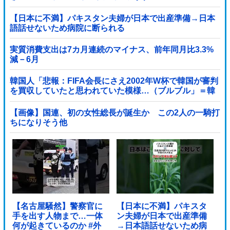
【日本に不満】パキスタン夫婦が日本で出産準備→日本
語話せないため病院に断られる
実質消費支出は7カ月連続のマイナス、前年同月比3.3%
減－6月
韓国人「悲報：FIFA会長にさえ2002年W杯で韓国が審判
を買収していたと思われていた模様…（ブルブル」＝韓
国の反応
【画像】国連、初の女性総長が誕生か この2人の一騎打
ちになりそう他
【名古屋騒然】警察官に
【日本に不満】パキスタ
手を出す人物まで…一体
ン夫婦が日本で出産準備
何が起きているのか #外
→日本語話せないため病