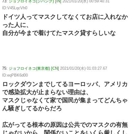
73:
ジョフロイネコ(ジパング) [IN]
2021/01/20(水) 00:59:40.31
ID:V45LqcVh0
ドイツ人ってマスクしてなくてお店に入れなか
った人に、
自分が今まで着けてたマスク貸すらしいな
75:
ジョフロイネコ(東京都) [CN]
2021/01/20(水) 01:03:27.67
ID:eqPBK6d00
ロックダウンまでしてるヨーロッパ、アメリカ
で感染拡大が止まらない理由は、
マスクじゃなくて家で国民が集まってどんちゃ
ん騒ぎしてるからだろ
広がってる根本の原因は公共でのマスクの有無
じゃないから、関係ないことをいくら厳しくし