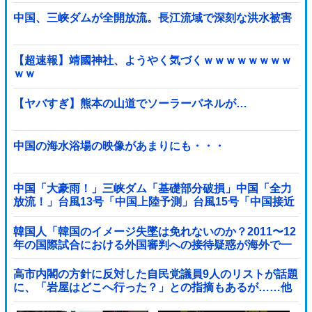
中国、三峡ダムが全開放流。長江流域で深刻な洪水被害
【超速報】靖國神社、ようやく気づくｗｗｗｗｗｗｗｗ
ｗｗ
【ヤバすぎ】熊本の山道でソーラーパネルが…
中国の海水浴場の映像があまりにも・・・
中国「大豪雨！」三峡ダム「基礎部分破損」中国「全力
放流！」台風13号「中国上陸予測」台風15号「中国接近
（画像」中国「台風同時上陸！（穀物生産が壊滅危機」
→
韓国人「韓国のイメージ失墜は免れないのか？2011〜12
年の国際試合における外国審判への接待疑惑が海外で一
斉に報じられる‥」
高市内閣の方針に反対した自民党議員9人のリストが話題
に、「岩屋はどこへ行った？」との指摘もあるが……他