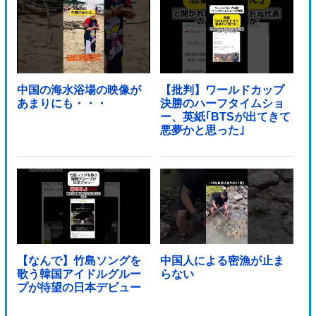
中国の海水浴場の映像が
【批判】ワールドカップ
あまりにも・・・
決勝のハーフタイムショ
ー、英紙｢BTSが出てきて
悪夢かと思った｣
【なんで】竹島ソングを
中国人による密漁が止ま
歌う韓国アイドルグルー
らない
プが待望の日本デビュー