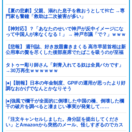
【夏の悲劇】父親、溺れた息子を救おうとしてﾀﾋ亡 →専
門家も警鐘「救助は二次被害が多い」
【神対応】？「あなたのせいで神戸が反中イメージにな
って中国人が来なくなる！」 → 神戸市議「で？」ｗｗｗ
ｗｗｗｗｗｗｗｗｗｗｗｗ
【悲報】 週刊誌、好き放題書きまくる 高市早苗首相は新
公用車の贅を尽くした後部座席でたばこを吸うのが至福
の時間「どんどん延びる乗車時間」
タトゥー彫り師さん「刺青入れてる奴は全員バカです」
→30万再生ｗｗｗｗｗｗ
|●|【朗報】日本の年金制度、GPIFの運用が思ったより好
調なおかげでなんとかなりそう
|●|強風で欄干が全面的に倒壊した中国の橋、倒壊した欄
干の破片を調べると凄まじい事実が発覚して……
「注文キャンセルしました。身分証を提出してくださ
い」とAmazonから突然のメール、怪しすぎるのでカス
タマーに確認したら……