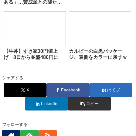
ある」…賛成派との隔たり
大きく 31日合同会議
【牛丼】すき家30円値上
カルビーの白黒パッケー
げ 8日から並盛480円に
ジ、表側をカラーに戻すｗ
シェアする
X
Facebook
はてブ
LinkedIn
コピー
フォローする