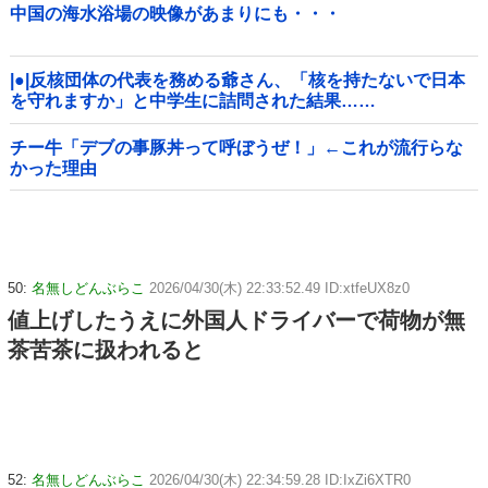
中国の海水浴場の映像があまりにも・・・
|●|反核団体の代表を務める爺さん、「核を持たないで日本
を守れますか」と中学生に詰問された結果……
チー牛「デブの事豚丼って呼ぼうぜ！」←これが流行らな
かった理由
50:
名無しどんぶらこ
2026/04/30(木) 22:33:52.49 ID:xtfeUX8z0
値上げしたうえに外国人ドライバーで荷物が無
茶苦茶に扱われると
52:
名無しどんぶらこ
2026/04/30(木) 22:34:59.28 ID:IxZi6XTR0