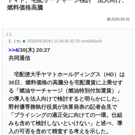
燃料価格高騰
2026.05.01
1:
ぐれ ★
2026/04/30(木) 21:46:40.82 ID:/nmbW6eo9
>>4
/30(木) 20:27
共同通信
宅配便大手ヤマトホールディングス（HD）は
30日、燃料価格の高騰分を宅配運賃に上乗せす
る「燃油サーチャージ（燃油特別付加運賃）」
の導入を法人向けで検討すると明らかにした。
野村優専務執行役員が決算発表の記者会見で
「プライシングの適正化に向けての一環。仕組
みも含めて検討しないといけない」と述べ、導
入の可否を含めて精査する考えを示した。