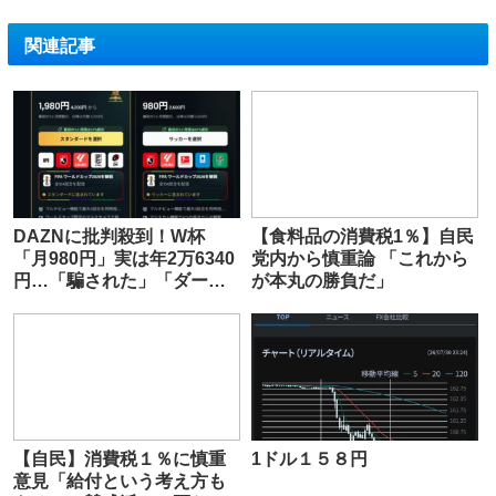
関連記事
DAZNに批判殺到！W杯
【食料品の消費税1％】自民
「月980円」実は年2万6340
党内から慎重論 「これから
円…「騙された」「ダーク
が本丸の勝負だ」
パターン」「トラップすぎ
る」
【自民】消費税１％に慎重
1ドル１５８円
意見「給付という考え方も