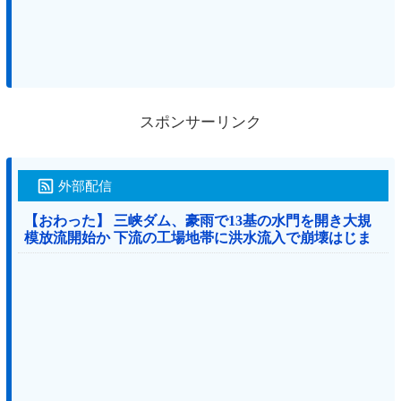
スポンサーリンク
外部配信
【おわった】 三峡ダム、豪雨で13基の水門を開き大規
模放流開始か 下流の工場地帯に洪水流入で崩壊はじま
る