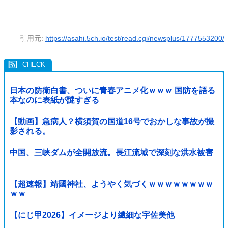
引用元:
https://asahi.5ch.io/test/read.cgi/newsplus/1777553200/
日本の防衛白書、ついに青春アニメ化ｗｗｗ 国防を語る
本なのに表紙が謎すぎる
【動画】急病人？横須賀の国道16号でおかしな事故が撮
影される。
中国、三峡ダムが全開放流。長江流域で深刻な洪水被害
【超速報】靖國神社、ようやく気づくｗｗｗｗｗｗｗｗ
ｗｗ
【にじ甲2026】イメージより繊細な宇佐美他