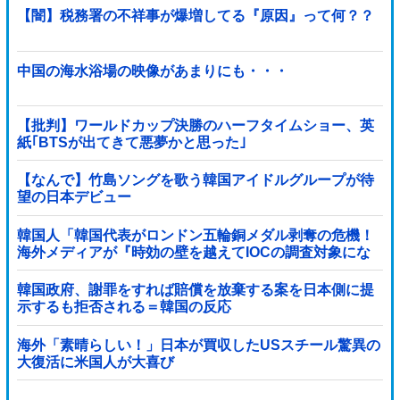
【闇】税務署の不祥事が爆増してる『原因』って何？？
中国の海水浴場の映像があまりにも・・・
【批判】ワールドカップ決勝のハーフタイムショー、英
紙｢BTSが出てきて悪夢かと思った｣
【なんで】竹島ソングを歌う韓国アイドルグループが待
望の日本デビュー
韓国人「韓国代表がロンドン五輪銅メダル剥奪の危機！
海外メディアが『時効の壁を越えてIOCの調査対象にな
り得る』と報道！」
韓国政府、謝罪をすれば賠償を放棄する案を日本側に提
示するも拒否される＝韓国の反応
海外「素晴らしい！」日本が買収したUSスチール驚異の
大復活に米国人が大喜び