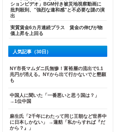
ションビデオ」BGM付き被災地視察動画に
批判殺到、”強烈な違和感”と不必要な謎の演
出
実質賃金6カ月連続プラス 賃金の伸びが物
価上昇を上回る
人気記事（30日）
NY市長マムダニ氏無惨！富裕層の流出で1.1
兆円が消える。NYから出て行かないでと懇願
も
中国人に聞いた「一番悪いと思う国は？」
→1位中国
麻生氏「2千年にわたって同じ王朝など世界中
に日本しかない」 →蓮舫「私からすれば『だ
から？』」