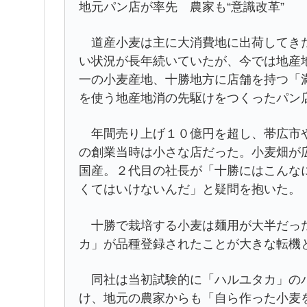
地元パン店が率先 農家も“意識改革”
道産小麦は主に大消費地に出荷してきた
い状況が長年続いていたが、今では地産
一の小麦産地、十勝地方に店舗を持つ「
を使う地産地消の先駆けをつくったパン
年間売り上げ１０億円を超し、帯広市や
の創業当時は小さな店だった。小麦畑が
国産。２代目の社長が「十勝にはこんな
くてはいけないんだ」と疑問を抱いた。
十勝で栽培する小麦は麺用が大半だった
カ」が品種登録されたことが大きな転機
同社は当初試験的に「ハルユタカ」のパ
け、地元の農家からも「自ら作った小麦