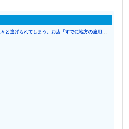
日本のお店、時給1500円でもミャンマー人に次々と逃げられてしまう。お店「すでに地方の雇用は崩壊」