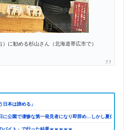
右）に勧める杉山さん（北海道帯広市で）
う日本は諦める」
日に公園で凄惨な第一発見者になり即辞め…しかし夏休み最終
のバイト」で行った結果ｗｗｗｗｗ