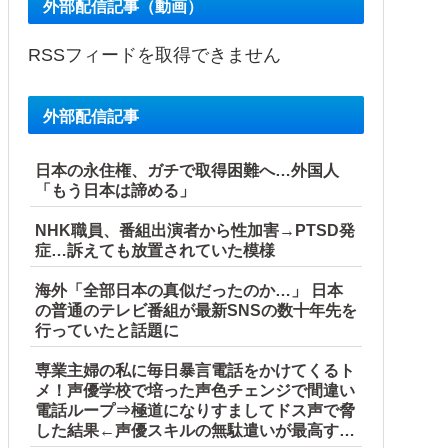
外部配信記事（動画）
RSSフィードを取得できません
外部配信記事
日本の永住権、ガチで取得困難へ…外国人
「もう日本は諦める」
NHK職員、番組出演者から性加害→PTSD発
症…訴えても放置されていた模様
海外「全部日本の真似だったのか…」 日本
の普通のテレビ番組が最新SNSの数十年先を
行っていたと話題に
専業主婦の私に毎日暴言電話をかけてくるト
メ！声優学校で培った声色チェンジで間違い
日、バイトを続けた友人の身に起きた「更なる悲劇」←このバ
電話ループ⇒極道になりすましてドス声で脅
した結果←声優スキルの無駄遣いが最高すぎ