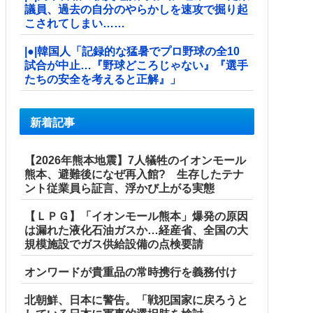
議員、過去の自分のやらかしを速攻で掘り起
こされてしまい……
|●|韓国人「記録的な猛暑でプロ野球の全10
試合が中止…『野球どころじゃない』『選手
たちの安全を考えると正解』」
新着記事
【2026年熊本地震】7人犠牲のイオンモール
熊本、避難後になぜ再入館? 生存したテナ
ント従業員ら証言、浮かび上がる実態
【ＬＰＧ】「イオンモール熊本」爆発の原因
は漏れた液化石油ガスか…経産省、全国の大
規模施設でガス供給設備の点検要請
オンワードが貴重品の常時携行を義務付け
北朝鮮、日本に警告。「戦犯国家に戻ろうと