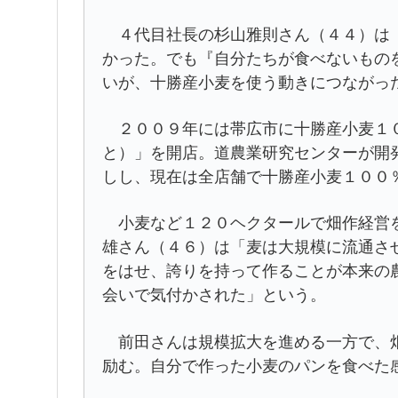
４代目社長の杉山雅則さん（４４）は「
かった。でも『自分たちが食べないもの
いが、十勝産小麦を使う動きにつながっ
２００９年には帯広市に十勝産小麦１０
と）」を開店。道農業研究センターが開
しし、現在は全店舗で十勝産小麦１００
小麦など１２０ヘクタールで畑作経営を
雄さん（４６）は「麦は大規模に流通さ
をはせ、誇りを持って作ることが本来の
会いで気付かされた」という。
前田さんは規模拡大を進める一方で、畑
励む。自分で作った小麦のパンを食べた