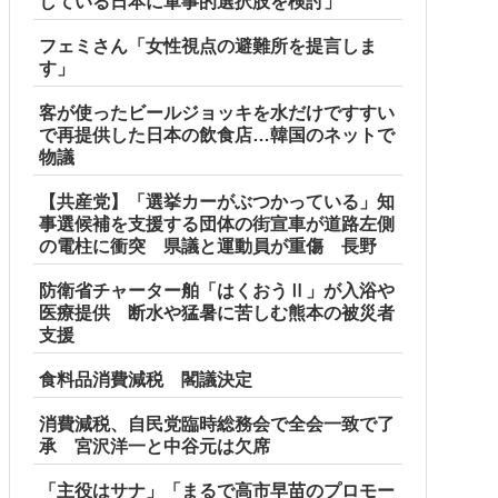
している日本に軍事的選択肢を検討」
フェミさん「女性視点の避難所を提言しま
す」
客が使ったビールジョッキを水だけですすい
で再提供した日本の飲食店…韓国のネットで
物議
【共産党】「選挙カーがぶつかっている」知
事選候補を支援する団体の街宣車が道路左側
の電柱に衝突 県議と運動員が重傷 長野
防衛省チャーター舶「はくおうⅡ」が入浴や
医療提供 断水や猛暑に苦しむ熊本の被災者
支援
食料品消費減税 閣議決定
消費減税、自民党臨時総務会で全会一致で了
承 宮沢洋一と中谷元は欠席
「主役はサナ」「まるで高市早苗のプロモー