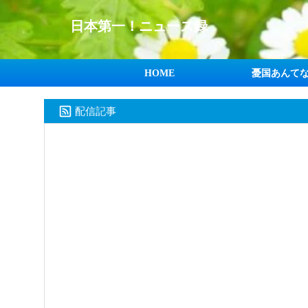
日本第一！ニュース録
HOME
憂国あんて
配信記事