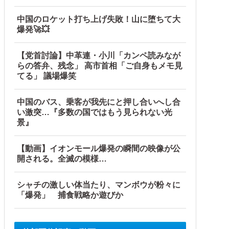
中国のロケット打ち上げ失敗！山に堕ちて大
爆発🚀💥
【党首討論】中革連・小川「カンペ読みなが
らの答弁、残念」 高市首相「ご自身もメモ見
てる」 議場爆笑
中国のバス、乗客が我先にと押し合いへし合
い激突…『多数の国ではもう見られない光
景』
【動画】イオンモール爆発の瞬間の映像が公
開される。全滅の模様…
シャチの激しい体当たり、マンボウが粉々に
「爆発」 捕食戦略か遊びか