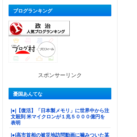
ブログランキング
スポンサーリンク
憂国あんてな
|●|【復活】「日本製メモリ」に世界中から注
文殺到 米マイクロンが１兆５０００億円を
表明
|●|高市首相の被災地訪問動画に噛みついた某