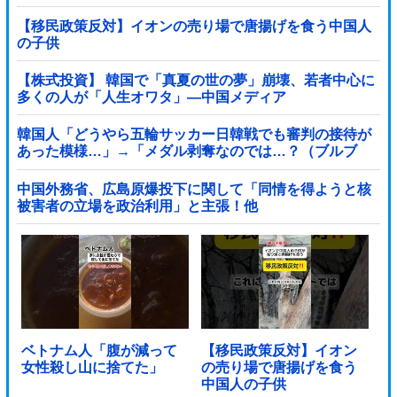
【移民政策反対】イオンの売り場で唐揚げを食う中国人
の子供
【株式投資】 韓国で「真夏の世の夢」崩壊、若者中心に
多くの人が「人生オワタ」―中国メディア
韓国人「どうやら五輪サッカー日韓戦でも審判の接待が
あった模様…」→「メダル剥奪なのでは…？（ブルブ
ル」＝韓国の反応
中国外務省、広島原爆投下に関して「同情を得ようと核
被害者の立場を政治利用」と主張！他
ベトナム人「腹が減って
【移民政策反対】イオン
女性殺し山に捨てた」
の売り場で唐揚げを食う
中国人の子供