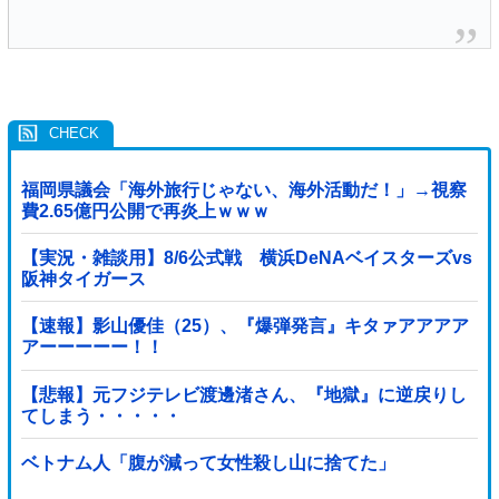
福岡県議会「海外旅行じゃない、海外活動だ！」→視察
費2.65億円公開で再炎上ｗｗｗ
【実況・雑談用】8/6公式戦 横浜DeNAベイスターズvs
阪神タイガース
【速報】影山優佳（25）、『爆弾発言』キタァアアアア
アーーーーー！！
【悲報】元フジテレビ渡邊渚さん、『地獄』に逆戻りし
てしまう・・・・・
ベトナム人「腹が減って女性殺し山に捨てた」