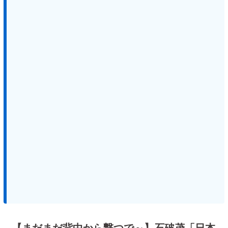
【まだまだ背中から撃つで～】石破茂「日本