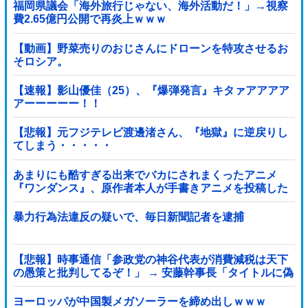
福岡県議会「海外旅行じゃない、海外活動だ！」→視察
費2.65億円公開で再炎上ｗｗｗ
【動画】野菜売りのおじさんにドローンを特攻させるお
そロシア。
【速報】影山優佳（25）、『爆弾発言』キタァアアアア
アーーーーー！！
【悲報】元フジテレビ渡邊渚さん、『地獄』に逆戻りし
てしまう・・・・・
あまりにも酷すぎる出来でバカにされまくったアニメ
『ワンダンス』、原作者本人が手書きアニメを投稿した
結果・・・ｗｗｗｗｗｗ他
暴力行為法違反の疑いで、毎日新聞記者を逮捕
【悲報】時事通信「参政党の神谷代表が消費減税は天下
の愚策と批判してるぞ！」 → 安藤幹事長「タイトルに偽
りあり！『参政党は消費税廃止派、減税派』」ｗｗｗｗ
ｗｗｗｗ
ヨーロッパが中国製メガソーラーを締め出しｗｗｗ