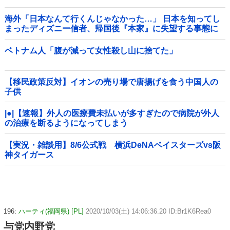
海外「日本なんて行くんじゃなかった…」 日本を知ってし
まったディズニー信者、帰国後『本家』に失望する事態に
ベトナム人「腹が減って女性殺し山に捨てた」
【移民政策反対】イオンの売り場で唐揚げを食う中国人の
子供
|●|【速報】外人の医療費未払いが多すぎたので病院が外人
の治療を断るようになってしまう
【実況・雑談用】8/6公式戦 横浜DeNAベイスターズvs阪
神タイガース
196:
ハーティ(福岡県) [PL]
2020/10/03(土) 14:06:36.20 ID:Br1K6Rea0
与党内野党