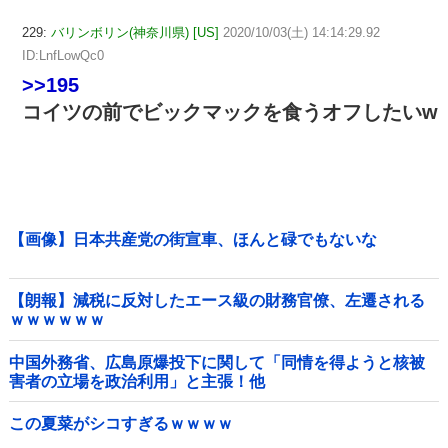
229:
バリンボリン(神奈川県) [US]
2020/10/03(土) 14:14:29.92
ID:LnfLowQc0
>>195
コイツの前でビックマックを食うオフしたいw
【画像】日本共産党の街宣車、ほんと碌でもないな
【朗報】減税に反対したエース級の財務官僚、左遷される
ｗｗｗｗｗｗ
中国外務省、広島原爆投下に関して「同情を得ようと核被
害者の立場を政治利用」と主張！他
この夏菜がシコすぎるｗｗｗｗ