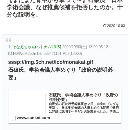
学術会議、なぜ推薦候補を拒否したのか。十
分な説明を」
2020.10.03
1:
そなえちゃん(ベトナム) [US]
2020/10/03(土) 13:09:05.12
ID:N9IWcM3p0● BE:565421181-PLT(13000)
sssp://img.5ch.net/ico/monakai.gif
石破氏、学術会議人事めぐり「政府の説明必
要」
石破氏、学術会議人事めぐり「政府の
説明必要」
自民党の石破茂元幹事長は２日、自身のブログを
更新し、日本学術会議の人事をめぐる問題で政府
は詳細に説明すべきだとの認識を示した。学術会
議の推薦が初めて見送られ…
www.sankei.com