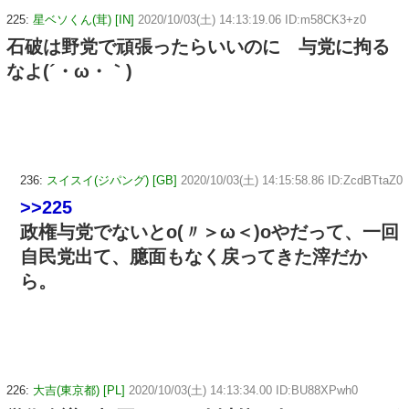
225:
星ベソくん(茸) [IN]
2020/10/03(土) 14:13:19.06 ID:m58CK3+z0
石破は野党で頑張ったらいいのに 与党に拘る
なよ(´・ω・｀)
236:
スイスイ(ジパング) [GB]
2020/10/03(土) 14:15:58.86 ID:ZcdBTtaZ0
>>225
政権与党でないとo(〃＞ω＜)oやだって、一回
自民党出て、臆面もなく戻ってきた滓だか
ら。
226:
大吉(東京都) [PL]
2020/10/03(土) 14:13:34.00 ID:BU88XPwh0