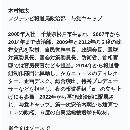
木村祐太
フジテレビ報道局政治部 与党キャップ
2005年入社 千葉県松戸市生まれ 2007年から
2014年まで政治部。2009年と2012年の２度の政
権交代を取材。自民党幹事長、政調会長、選挙
対策委員長、国会対策委員長、防衛省、首相官
邸では官房長官などを担当。2014年から報道番
組制作部門に異動し、夕方ニュースのディレク
ター、企画デスク、総合演出、特番プロデュー
サーなどを担当し、夜の報道番組「α」の立ち上
げにも参画。2022年から再び政治部に配属さ
れ、与党キャップ。第一次安倍内閣から通算で
１０の政権、６度の自民党総裁選挙を取材。
※全文はソースで