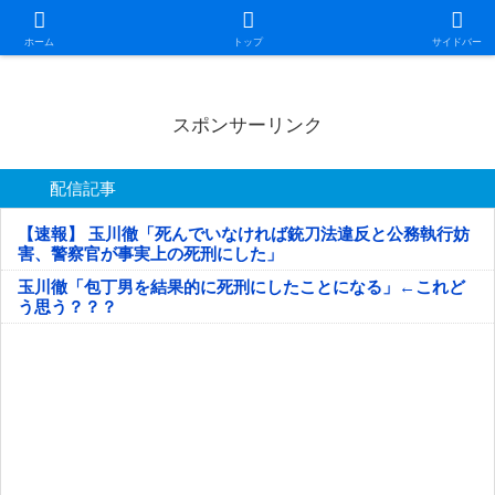
日本第一！ニュース録
ホーム
トップ
サイドバー
スポンサーリンク
配信記事
【速報】 玉川徹「死んでいなければ銃刀法違反と公務執行妨
害、警察官が事実上の死刑にした」
玉川徹「包丁男を結果的に死刑にしたことになる」←これど
う思う？？？