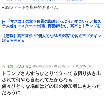
RSSフィードを取得できません
|●|「マスコミの立ち位置の勘違いっぷりがすごい」と報ス
テ大越キャスターの台詞に視聴者絶句、高市とトランプを
同列視させようという思惑がひしひしと
【悲報】高市首相の“個人的なSNS投稿”で習近平ブチギレ
説ｗｗｗｗｗ
35:
名無しどんぶらこ
2026/06/18(木) 19:26:02.15 ID:OQZiYM8X0
トランプさんすらひとりで立ってる切り抜き出
されて何やら言われてたからなぁ
偶々ひとりな場面はどの国の参加者にもあった
だろうに