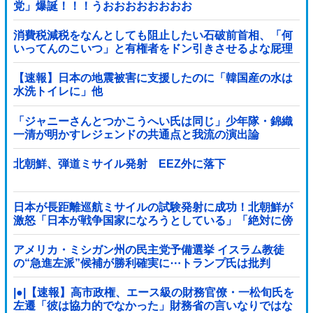
党」爆誕！！！うおおおおおおおお
消費税減税をなんとしても阻止したい石破前首相、「何
いってんのこいつ」と有権者をドン引きさせるよな屁理
屈を……
【速報】日本の地震被害に支援したのに「韓国産の水は
水洗トイレに」他
「ジャニーさんとつかこうへい氏は同じ」少年隊・錦織
一清が明かすレジェンドの共通点と我流の演出論
北朝鮮、弾道ミサイル発射 EEZ外に落下
日本が長距離巡航ミサイルの試験発射に成功！北朝鮮が
激怒「日本が戦争国家になろうとしている」「絶対に傍
観しない、必ず後悔させる」
アメリカ・ミシガン州の民主党予備選挙 イスラム教徒
の“急進左派”候補が勝利確実に⋯トランプ氏は批判
|●|【速報】高市政権、エース級の財務官僚・一松旬氏を
左遷「彼は協力的でなかった」財務省の言いなりではな