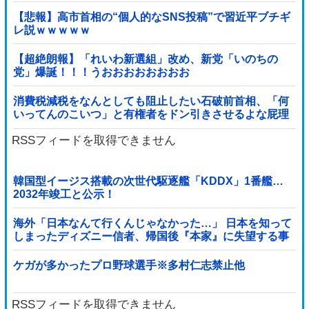
【悲報】高市首相の“個人的なSNS投稿”で習近平ブチギ
レ説ｗｗｗｗｗ
【超絶朗報】「れいわ新選組」改め、新党「いのちの
党」爆誕！！！うおおおおおおおお
消費税減税をなんとしても阻止したい石破前首相、「何
いってんのこいつ」と有権者をドン引きさせるよな屁理
屈を……
RSSフィードを取得できません
韓国型イージス搭載の次世代駆逐艦「KDDX」1番艦…
2032年竣工と公示！
海外「日本なんて行くんじゃなかった…」 日本を知って
しまったディズニー信者、帰国後『本家』に失望する事
態に
ケガが多かったプロ野球選手※多村仁志禁止他
RSSフィードを取得できません