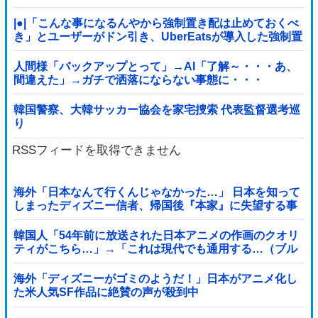
いことが判明
|●|「こんな事になるんやから強制置き配は止めておくべ
き」とユーザーがドン引き、UberEatsが導入した強制置
き配が起こしたのは……
人間様「バックアップとって」→AI「了解～・・・あ、
間違えた」→ガチで洒落にならない事態に・・・
韓国警察、大韓サッカー協会を家宅捜索 代表監督選考巡
り
RSSフィードを取得できません
海外「日本なんて行くんじゃなかった…」 日本を知って
しまったディズニー信者、帰国後『本家』に失望する事
態に
韓国人「54年前に放送された日本アニメの作画のクオリ
ティがこちら…」→「これは現代でも通用する…（ブル
ブル」＝韓国の反応
海外「ディズニーがゴミのようだ！」日本がアニメ化し
た米人気SF作品に絶賛の声が殺到中