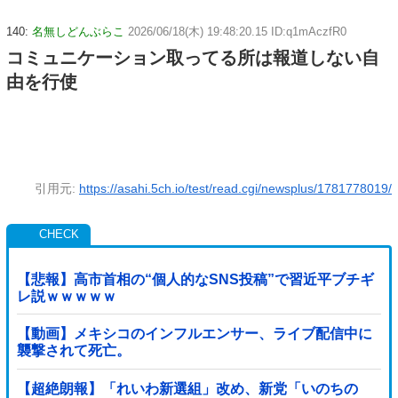
140:
名無しどんぶらこ
2026/06/18(木) 19:48:20.15 ID:q1mAczfR0
コミュニケーション取ってる所は報道しない自
由を行使
引用元:
https://asahi.5ch.io/test/read.cgi/newsplus/1781778019/
【悲報】高市首相の“個人的なSNS投稿”で習近平ブチギ
レ説ｗｗｗｗｗ
【動画】メキシコのインフルエンサー、ライブ配信中に
襲撃されて死亡。
【超絶朗報】「れいわ新選組」改め、新党「いのちの