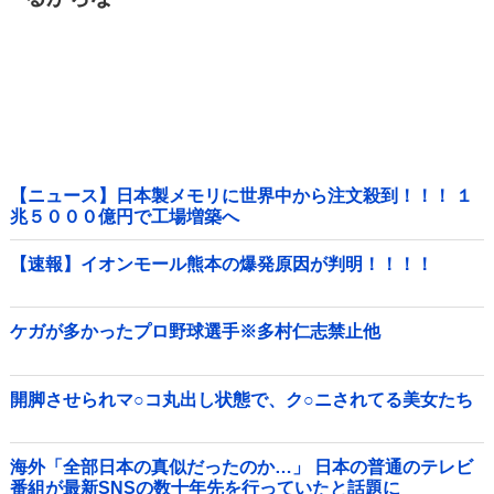
【ニュース】日本製メモリに世界中から注文殺到！！！ １
兆５０００億円で工場増築へ
【速報】イオンモール熊本の爆発原因が判明！！！！
ケガが多かったプロ野球選手※多村仁志禁止他
開脚させられマ○コ丸出し状態で、ク○ニされてる美女たち
海外「全部日本の真似だったのか…」 日本の普通のテレビ
番組が最新SNSの数十年先を行っていたと話題に