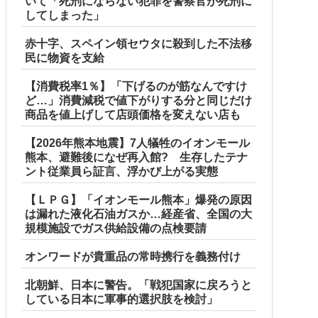
いて「死刑にならない犯罪を警察官が死刑に
してしまった」
赤十字、スペイン領セウタに殺到した不法移
民に物資を支給
【消費税率1％】「下げるのが筋なんですけ
ど…」消費減税で値下がりする分と同じだけ
商品を値上げして店頭価格を変えない店も
【2026年熊本地震】7人犠牲のイオンモール
熊本、避難後になぜ再入館? 生存したテナ
ント従業員ら証言、浮かび上がる実態
【ＬＰＧ】「イオンモール熊本」爆発の原因
は漏れた液化石油ガスか…経産省、全国の大
規模施設でガス供給設備の点検要請
オンワードが貴重品の常時携行を義務付け
んだよなw w w w w w w w
北朝鮮、日本に警告。「戦犯国家に戻ろうと
している日本に軍事的選択肢を検討」