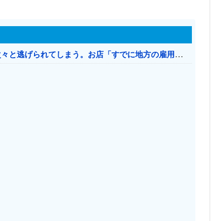
日本のお店、時給1500円でもミャンマー人に次々と逃げられてしまう。お店「すでに地方の雇用は崩壊」