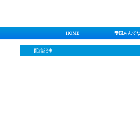
日本第一！ニュース録
HOME
憂国あんて
配信記事