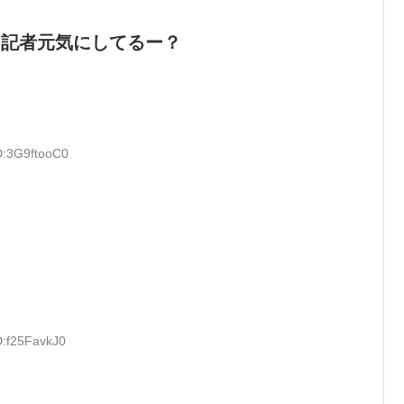
カ記者元気にしてるー？
D:3G9ftooC0
D:f25FavkJ0