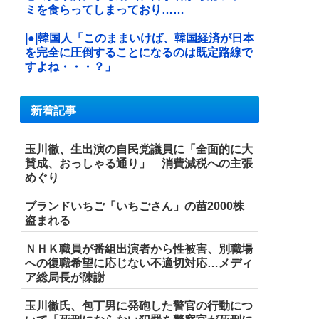
ミを食らってしまっており……
|●|韓国人「このままいけば、韓国経済が日本
を完全に圧倒することになるのは既定路線で
すよね・・・？」
新着記事
玉川徹、生出演の自民党議員に「全面的に大
賛成、おっしゃる通り」 消費減税への主張
めぐり
ブランドいちご「いちごさん」の苗2000株
盗まれる
ＮＨＫ職員が番組出演者から性被害、別職場
への復職希望に応じない不適切対応…メディ
ア総局長が陳謝
玉川徹氏、包丁男に発砲した警官の行動につ