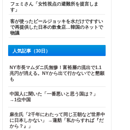
フェミさん「女性視点の避難所を提言しま
す」
客が使ったビールジョッキを水だけですすい
で再提供した日本の飲食店…韓国のネットで
物議
人気記事（30日）
を発見した」と追加主張するも……他
NY市長マムダニ氏無惨！富裕層の流出で1.1
兆円が消える。NYから出て行かないでと懇願
も
中国人に聞いた「一番悪いと思う国は？」
→1位中国
麻生氏「2千年にわたって同じ王朝など世界中
に日本しかない」 →蓮舫「私からすれば『だ
から？』」