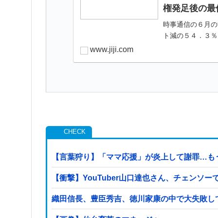
権発足後の最
時事通信の６月の
ト減の５４．３％
www.jiji.com
【言葉狩り】「ママ応援」が炎上して謝罪…も
【衝撃】YouTuber山口達也さん、チェンソーで
織田信長、豊臣秀吉、徳川家康の中で大失敗し