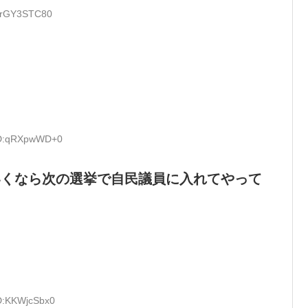
D:rGY3STC80
 ID:qRXpwWD+0
いくなら次の選挙で自民議員に入れてやって
ID:KKWjcSbx0