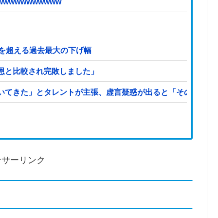
wwwwwwwwww
危機を超える過去最大の下げ幅
恩と比較され完敗しました」
いてきた」とタレントが主張、虚言疑惑が出ると「その男の垢
ンサーリンク