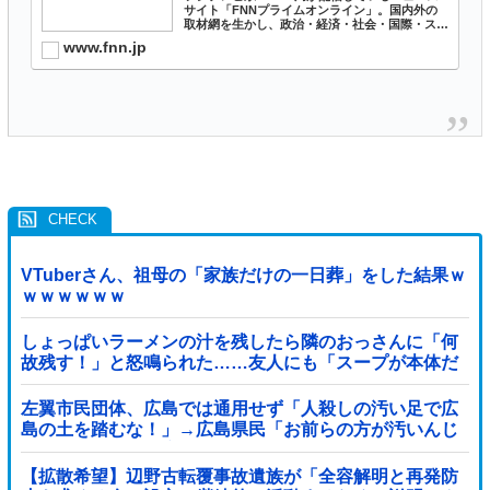
サイト「FNNプライムオンライン」。国内外の
取材網を生かし、政治・経済・社会・国際・スポ
ーツ・エンタメなど、様々な分野のニュースをい
www.fnn.jp
ち早く、正確にお伝えします。
VTuberさん、祖母の「家族だけの一日葬」をした結果ｗ
ｗｗｗｗｗｗ
しょっぱいラーメンの汁を残したら隣のおっさんに「何
故残す！」と怒鳴られた……友人にも「スープが本体だ
ろあり得ない」と説教されたんだが、塩分過剰だし味の
好みは自由だろ！
左翼市民団体、広島では通用せず「人殺しの汚い足で広
島の土を踏むな！」→広島県民「お前らの方が汚いんじ
ゃ！」「ワシらが広島県民じゃ」
【拡散希望】辺野古転覆事故遺族が「全容解明と再発防