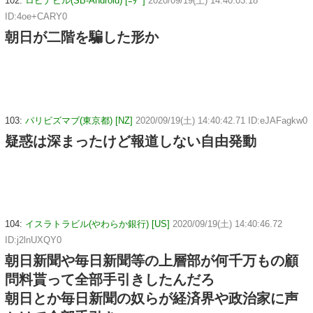
102:
ロピナビル(SB-Android) [ﾆﾀﾞ]
2020/09/19(土) 14:40:03.18
ID:4oe+CARY0
朝日が二階を騙した形か
103:
パリビズマブ(東京都) [NZ]
2020/09/19(土) 14:40:42.71 ID:eJAFagkw0
疑惑は深まったけど報道しない自由発動
104:
イスラトラビル(やわらか銀行) [US]
2020/09/19(土) 14:40:46.72
ID:j2lnUXQY0
朝日新聞や毎日新聞等の上層部が何千万もの顧
問料貰って全部手引きしたんだろ
朝日とか毎日新聞の奴らが経済界や政治家に声