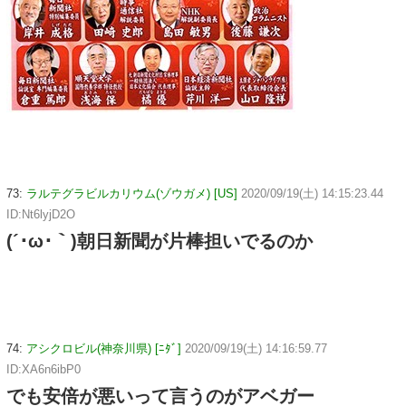
73:
ラルテグラビルカリウム(ゾウガメ) [US]
2020/09/19(土) 14:15:23.44
ID:Nt6lyjD2O
(´･ω･｀)朝日新聞が片棒担いでるのか
74:
アシクロビル(神奈川県) [ﾆﾀﾞ]
2020/09/19(土) 14:16:59.77
ID:XA6n6ibP0
でも安倍が悪いって言うのがアベガー