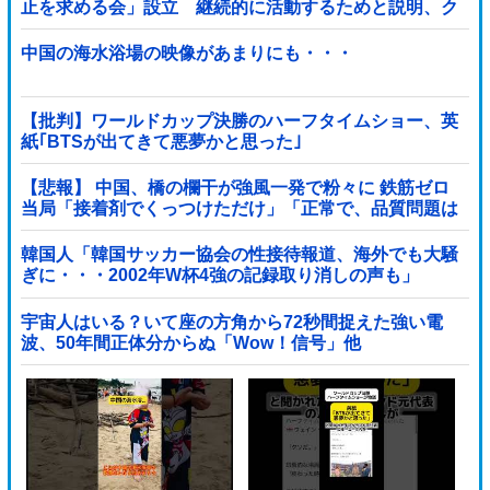
止を求める会」設立 継続的に活動するためと説明、ク
ラファン立ち上げも準備
中国の海水浴場の映像があまりにも・・・
【批判】ワールドカップ決勝のハーフタイムショー、英
紙｢BTSが出てきて悪夢かと思った｣
【悲報】 中国、橋の欄干が強風一発で粉々に 鉄筋ゼロ
当局「接着剤でくっつけただけ」「正常で、品質問題は
ない」
韓国人「韓国サッカー協会の性接待報道、海外でも大騒
ぎに・・・2002年W杯4強の記録取り消しの声も」
→「マジで国の恥だ」「2002年まで疑う価値があ...
宇宙人はいる？いて座の方角から72秒間捉えた強い電
波、50年間正体分からぬ「Wow！信号」他