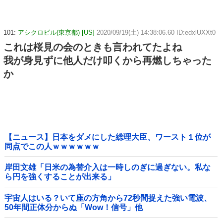
101:
アシクロビル(東京都) [US]
2020/09/19(土) 14:38:06.60 ID:edxlUXXt0
これは桜見の会のときも言われてたよね
我が身見ずに他人だけ叩くから再燃しちゃった
か
【ニュース】日本をダメにした総理大臣、ワースト１位が
同点でこの人ｗｗｗｗｗｗ
岸田文雄「日米の為替介入は一時しのぎに過ぎない。私な
ら円を強くすることが出来る」
宇宙人はいる？いて座の方角から72秒間捉えた強い電波、
50年間正体分からぬ「Wow！信号」他