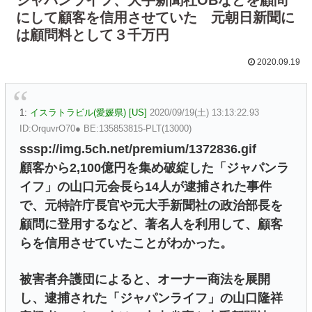
にして顧客を信用させていた 元朝日新聞に
は顧問料として３千万円
2020.09.19
1:
イスラトラビル(愛媛県) [US]
2020/09/19(土) 13:13:22.93
ID:OrquvrO70● BE:135853815-PLT(13000)
sssp://img.5ch.net/premium/1372836.gif
顧客から2,100億円を集め破綻した「ジャパンラ
イフ」の山口元会長ら14人が逮捕された事件
で、元特許庁長官や元大手新聞社の政治部長を
顧問に登用するなど、著名人を利用して、顧客
らを信用させていたことがわかった。
被害者弁護団によると、オーナー商法を展開
し、逮捕された「ジャパンライフ」の山口隆祥