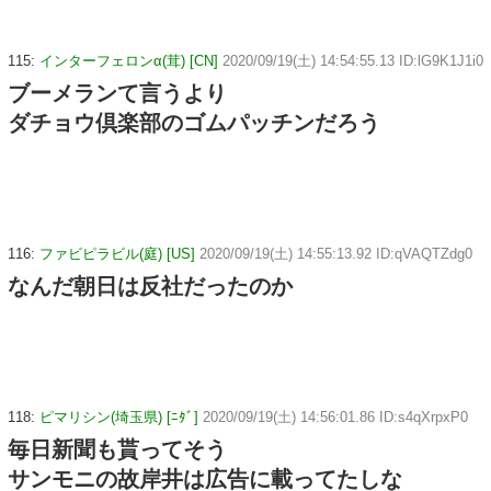
115:
インターフェロンα(茸) [CN]
2020/09/19(土) 14:54:55.13 ID:lG9K1J1i0
ブーメランて言うより
ダチョウ倶楽部のゴムパッチンだろう
116:
ファビピラビル(庭) [US]
2020/09/19(土) 14:55:13.92 ID:qVAQTZdg0
なんだ朝日は反社だったのか
118:
ピマリシン(埼玉県) [ﾆﾀﾞ]
2020/09/19(土) 14:56:01.86 ID:s4qXrpxP0
毎日新聞も貰ってそう
サンモニの故岸井は広告に載ってたしな