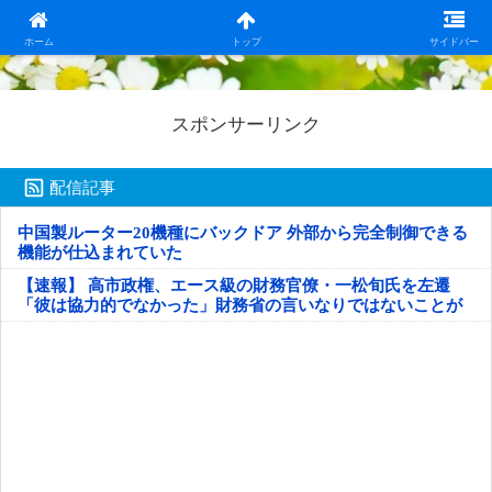
日本第一！ニュース録
ホーム
トップ
サイドバー
スポンサーリンク
配信記事
中国製ルーター20機種にバックドア 外部から完全制御できる
機能が仕込まれていた
【速報】 高市政権、エース級の財務官僚・一松旬氏を左遷
「彼は協力的でなかった」財務省の言いなりではないことが
判明