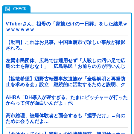
VTuberさん、祖母の「家族だけの一日葬」をした結果ｗ
ｗｗｗｗｗｗ
【動画】これはお見事。中国重慶市で珍しい事故が撮影
される。
左翼市民団体、広島では通用せず「人殺しの汚い足で広
島の土を踏むな！」→広島県民「お前らの方が汚いんじ
ゃ！」「ワシらが広島県民じゃ」
【拡散希望】辺野古転覆事故遺族が「全容解明と再発防
止を求める会」設立 継続的に活動するためと説明、ク
ラファン立ち上げも準備
AHRA「DH導入が遅すぎる、たまにピッチャーが打った
からって何が面白いんだよ」他
高市総理、被爆体験者と面会するも「握手だけ」←何の
ために会うんだよ…