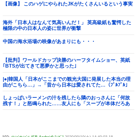
【画像】 このハゲにやられたJKがたくさんいるという事実
海外「日本人はなんて気高いんだ！」 英高級紙も驚愕した
極限の中の日本人の姿に世界が衝撃
中国の海水浴場の映像があまりにも・・・
【批判】ワールドカップ決勝のハーフタイムショー、英紙
｢BTSが出てきて悪夢かと思った｣
|●|韓国人「日本がここまでの観光大国に発展した本当の理
由がこちら…」→「昔から日本は愛されてた…（ﾌﾞﾙﾌﾞﾙ」
＝韓国の反応
しょっぱいラーメンの汁を残したら隣のおっさんに「何故
残す！」と怒鳴られた……友人にも「スープが本体だろあ
り得ない」と説教されたんだが、塩分過剰だし味の好みは
自由だろ！