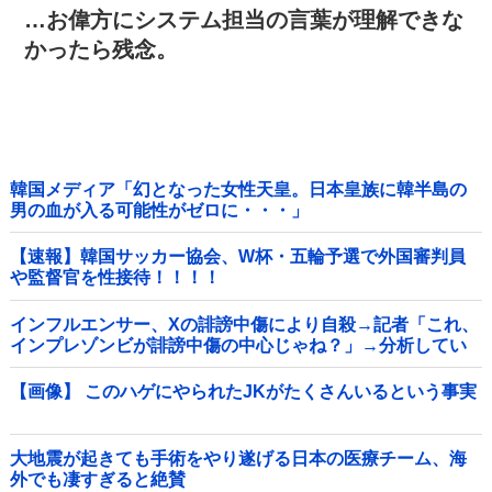
…お偉方にシステム担当の言葉が理解できな
かったら残念。
韓国メディア「幻となった女性天皇。日本皇族に韓半島の
男の血が入る可能性がゼロに・・・」
【速報】韓国サッカー協会、W杯・五輪予選で外国審判員
や監督官を性接待！！！！
インフルエンサー、Xの誹謗中傷により自殺→記者「これ、
インプレゾンビが誹謗中傷の中心じゃね？」→分析してい
くとヤバイ真実が浮かび上がる他
【画像】 このハゲにやられたJKがたくさんいるという事実
大地震が起きても手術をやり遂げる日本の医療チーム、海
外でも凄すぎると絶賛