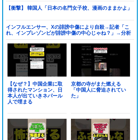
【衝撃】 韓国人「日本の名門女子校、漫画のままかよ」
インフルエンサー、Xの誹謗中傷により自殺→記者「こ
れ、インプレゾンビが誹謗中傷の中心じゃね？」→分析
していくとヤバイ真実が浮かび上がる他
【なぜ？】中国企業に取
京都の寺がまた燃える
得されたマンション、日
「中国人に脅迫されてい
本人が出ていきネパール
た」
人で埋まる