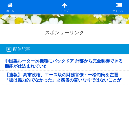
日本第一！ニュース録
ホーム
トップ
サイドバー
スポンサーリンク
配信記事
中国製ルーター20機種にバックドア 外部から完全制御できる
機能が仕込まれていた
【速報】 高市政権、エース級の財務官僚・一松旬氏を左遷
「彼は協力的でなかった」財務省の言いなりではないことが
判明