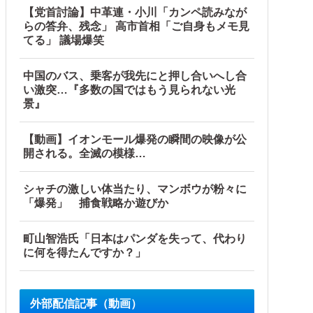
【党首討論】中革連・小川「カンペ読みなが
らの答弁、残念」 高市首相「ご自身もメモ見
てる」 議場爆笑
中国のバス、乗客が我先にと押し合いへし合
い激突…『多数の国ではもう見られない光
景』
【動画】イオンモール爆発の瞬間の映像が公
開される。全滅の模様…
シャチの激しい体当たり、マンボウが粉々に
「爆発」 捕食戦略か遊びか
町山智浩氏「日本はパンダを失って、代わり
に何を得たんですか？」
外部配信記事（動画）