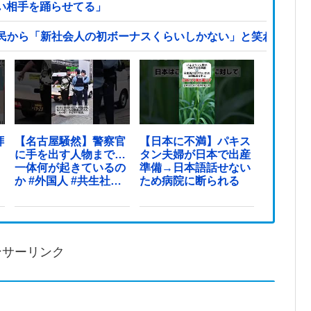
カい相手を踊らせてる」
民から「新社会人の初ボーナスくらいしかない」と笑われる他
拝
【名古屋騒然】警察官
【日本に不満】パキス
に手を出す人物まで…
タン夫婦が日本で出産
一体何が起きているの
準備→日本語話せない
か #外国人 #共生社会
ため病院に断られる
#japan
ンサーリンク