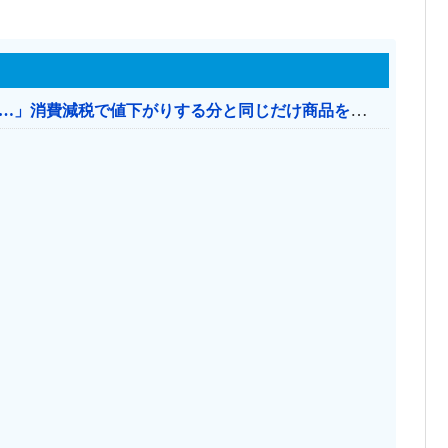
【消費税率1％】 「下げるのが筋なんですけど…」消費減税で値下がりする分と同じだけ商品を値上げして店頭価格を変えない店も