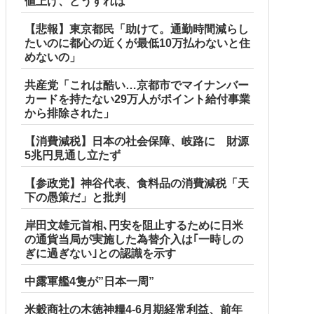
値上げ、どうすれば
【悲報】東京都民「助けて。通勤時間減らし
たいのに都心の近くが最低10万払わないと住
めないの」
共産党「これは酷い…京都市でマイナンバー
カードを持たない29万人がポイント給付事業
から排除された」
【消費減税】日本の社会保障、岐路に 財源
5兆円見通し立たず
【参政党】神谷代表、食料品の消費減税「天
下の愚策だ」と批判
岸田文雄元首相､円安を阻止するために日米
の通貨当局が実施した為替介入は｢一時しの
ぎに過ぎない｣との認識を示す
中露軍艦4隻が”日本一周”
米穀商社の木徳神糧4-6月期経常利益、前年