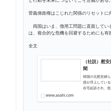
と行動を未来につないでこそ意義がある
菅義偉政権はこじれた関係のリセットに
両国はいま、徴用工問題に直面している
は、複合的な危機を回避するためにも有
全文
（社説）慰安
聞
韓国の元慰安婦ら
惑が浮上している
在宅起訴され、批
はさまざまあ…
www.asahi.com