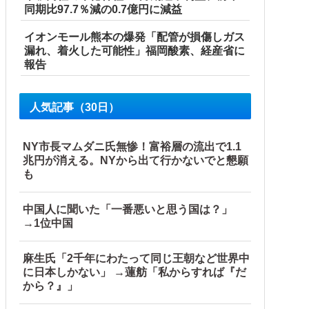
同期比97.7％減の0.7億円に減益
イオンモール熊本の爆発「配管が損傷しガス
漏れ、着火した可能性」福岡酸素、経産省に
報告
人気記事（30日）
NY市長マムダニ氏無惨！富裕層の流出で1.1
兆円が消える。NYから出て行かないでと懇願
ルト陰謀妄想漫画しか描けなくなってる」
も
中国人に聞いた「一番悪いと思う国は？」
→1位中国
麻生氏「2千年にわたって同じ王朝など世界中
に日本しかない」 →蓮舫「私からすれば『だ
から？』」
」に並ぶペース