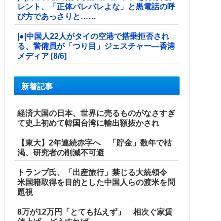
レント、「正体バレバレよな」と黒電話の呼
び方であっさりと……
|●|中国人22人がタイの空港で搭乗拒否され
る、警備員が「つり目」ジェスチャー―香港
メディア [8/6]
新着記事
経済大国の日本、世界に売るものがなさすぎ
て史上初めて韓国台湾に輸出額抜かされ
【東大】2年連続赤字へ 「貯金」数年で枯
渇、研究者の削減不可避
トランプ氏、「出産旅行」禁じる大統領令
米国籍取得を目的とした中国人らの渡米を問
題視
8万が12万円「とても払えず」 相次ぐ家賃