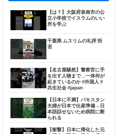
【は？】大阪府泉南市の公
立小学校でイスラムのいい
所を学ぶ
千葉県 ムスリムの礼拝 拒
否
【名古屋騒然】警察官に手
を出す人物まで…一体何が
起きているのか #外国人 #
共生社会 #japan
【日本に不満】パキスタン
夫婦が日本で出産準備→日
本語話せないため病院に断
られる
【衝撃】日本に帰化した元