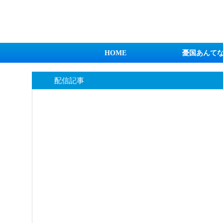
日本第一！ニュース録
HOME
憂国あんて
配信記事