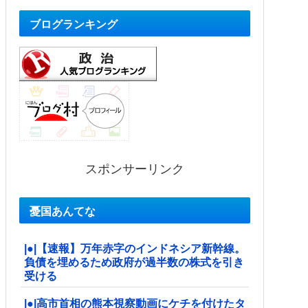
ブログランキング
スポンサーリンク
憂国あんてな
|●|【速報】万年赤字のインドネシア新幹線。
負債を埋めるため政府が過半数の株式を引き
受ける
|●|高市首相の熊本視察動画にケチを付けたタ