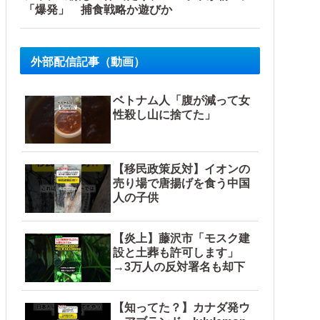
「爆発」 捕食戦略か遊びか
外部配信記事（動画）
ベトナム人「腹が減って女
性殺し山に捨てた」
【移民政策反対】イオンの
ル」＝韓国の反応
売り場で唐揚げを食う中国
人の子供
【炎上】藤沢市「モスク建
設と土葬も許可します」
→3万人の反対署名も却下
【知ってた？】カナダ発ウ