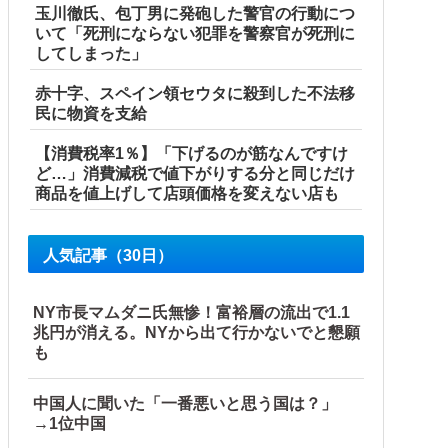
玉川徹氏、包丁男に発砲した警官の行動につ
いて「死刑にならない犯罪を警察官が死刑に
してしまった」
赤十字、スペイン領セウタに殺到した不法移
民に物資を支給
【消費税率1％】「下げるのが筋なんですけ
ど…」消費減税で値下がりする分と同じだけ
商品を値上げして店頭価格を変えない店も
人気記事（30日）
NY市長マムダニ氏無惨！富裕層の流出で1.1
兆円が消える。NYから出て行かないでと懇願
も
中国人に聞いた「一番悪いと思う国は？」
→1位中国