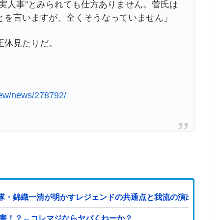
実人事”とみられても仕方ありません。菅氏は
とを言いますが、全くそうなっていません」
正体見たりだ。
view/news/278792/
隊・錦織一清が明かすレジェンドの共通点と我流の演出論
被害！？←コレマジならヤバくねーか？