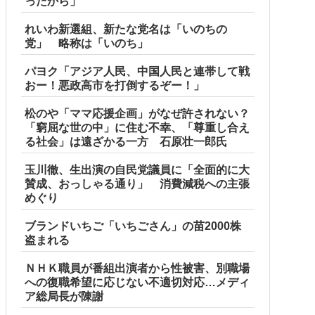
ったから」
れいわ新選組、新たな党名は「いのちの
党」 略称は「いのち」
パヨク「アジア人民、中国人民と連帯して戦
おー！悪政高市を打倒するぞー！」
松のや「ママ応援企画」がなぜ許されない？
「窮屈な世の中」に住む不幸、「尊重し合え
る社会」は遠ざかる一方 石原壮一郎氏
玉川徹、生出演の自民党議員に「全面的に大
賛成、おっしゃる通り」 消費減税への主張
めぐり
ブランドいちご「いちごさん」の苗2000株
盗まれる
ＮＨＫ職員が番組出演者から性被害、別職場
への復職希望に応じない不適切対応…メディ
ア総局長が陳謝