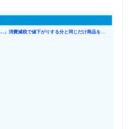
【消費税率1％】 「下げるのが筋なんですけど…」消費減税で値下がりする分と同じだけ商品を値上げして店頭価格を変えない店も