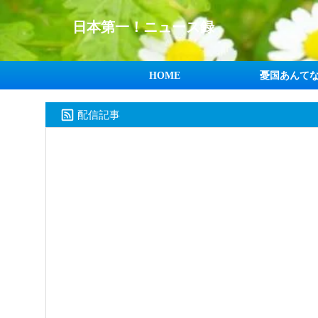
日本第一！ニュース録
HOME
憂国あんて
配信記事