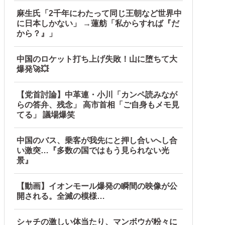
麻生氏「2千年にわたって同じ王朝など世界中
に日本しかない」 →蓮舫「私からすれば『だ
から？』」
中国のロケット打ち上げ失敗！山に堕ちて大
爆発🚀💥
【党首討論】中革連・小川「カンペ読みなが
らの答弁、残念」 高市首相「ご自身もメモ見
てる」 議場爆笑
中国のバス、乗客が我先にと押し合いへし合
い激突…『多数の国ではもう見られない光
景』
【動画】イオンモール爆発の瞬間の映像が公
開される。全滅の模様…
シャチの激しい体当たり、マンボウが粉々に