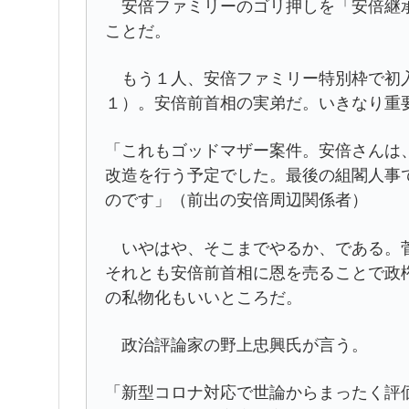
安倍ファミリーのゴリ押しを「安倍継承
ことだ。
もう１人、安倍ファミリー特別枠で初入
１）。安倍前首相の実弟だ。いきなり重
「これもゴッドマザー案件。安倍さんは
改造を行う予定でした。最後の組閣人事
のです」（前出の安倍周辺関係者）
いやはや、そこまでやるか、である。菅
それとも安倍前首相に恩を売ることで政
の私物化もいいところだ。
政治評論家の野上忠興氏が言う。
「新型コロナ対応で世論からまったく評