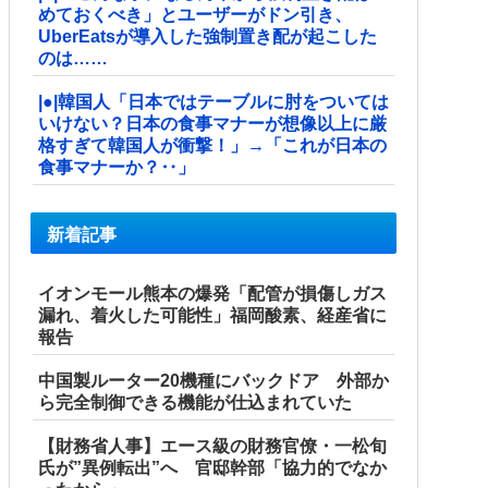
めておくべき」とユーザーがドン引き、
UberEatsが導入した強制置き配が起こした
のは……
|●|韓国人「日本ではテーブルに肘をついては
いけない？日本の食事マナーが想像以上に厳
格すぎて韓国人が衝撃！」→「これが日本の
食事マナーか？‥」
新着記事
イオンモール熊本の爆発「配管が損傷しガス
漏れ、着火した可能性」福岡酸素、経産省に
報告
中国製ルーター20機種にバックドア 外部か
ら完全制御できる機能が仕込まれていた
【財務省人事】エース級の財務官僚・一松旬
氏が”異例転出”へ 官邸幹部「協力的でなか