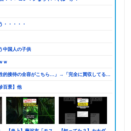
う・・・・・
う中国人の子供
ｗｗ
性的接待の全容がこちら…」→「完全に買収してる…（ブルブ
珍百景】他
オ
【炎上】藤沢市「モス
【知ってた？】カナダ