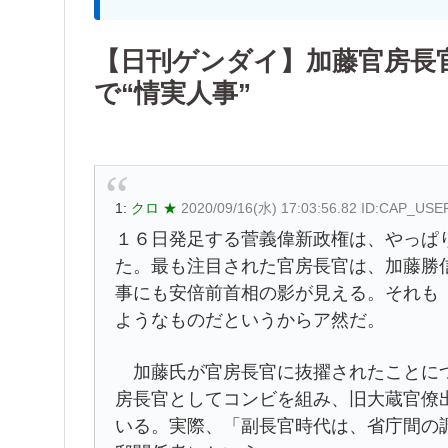
【日刊ゲンダイ】加藤官房長
で“情実人事”
1:
クロ ★
2020/09/16(水) 17:03:56.82 ID:CAP_USE
１６日発足する菅義偉新政権は、やっぱ
た。最も注目された官房長官は、加藤勝
事にも安倍前首相の影が見える。それも「
ようなものだというからア然だ。
加藤氏が官房長官に抜擢されたことにつ
房長官としてコンビを組み、旧大蔵官僚
いる。実際、「副長官時代は、省庁間の