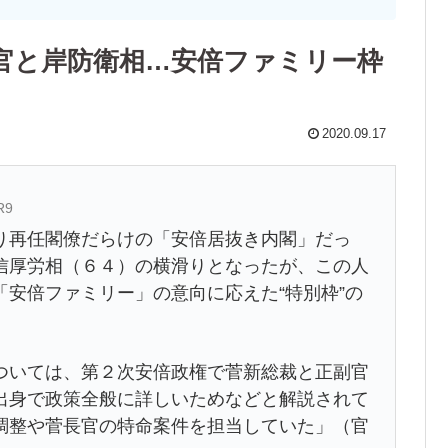
官と岸防衛相…安倍ファミリー枠
2020.09.17
R9
り再任閣僚だらけの「安倍居抜き内閣」だっ
信厚労相（６４）の横滑りとなったが、この人
安倍ファミリー」の意向に応えた“特別枠”の
いては、第２次安倍政権で菅新総裁と正副官
出身で政策全般に詳しいためなどと解説されて
調整や菅長官の特命案件を担当していた」（官