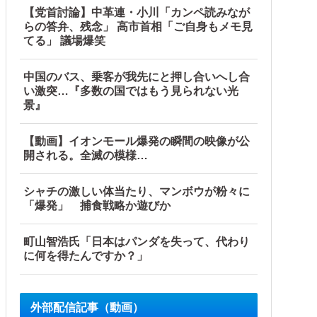
【党首討論】中革連・小川「カンペ読みなが
らの答弁、残念」 高市首相「ご自身もメモ見
てる」 議場爆笑
中国のバス、乗客が我先にと押し合いへし合
い激突…『多数の国ではもう見られない光
景』
【動画】イオンモール爆発の瞬間の映像が公
開される。全滅の模様…
シャチの激しい体当たり、マンボウが粉々に
「爆発」 捕食戦略か遊びか
町山智浩氏「日本はパンダを失って、代わり
に何を得たんですか？」
外部配信記事（動画）