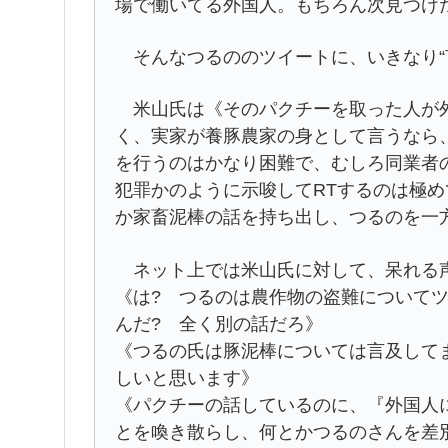
場で働いてる外国人。もちろん次見つけ
そんなつるののツイートに、いきなり“
米山氏は《そのパクチーを取った人が外
く、実家が養豚農家の身として言うなら
を行うのはかなり困難で、むしろ同業者
犯罪かのように示唆してRTするのは極
か家畜泥棒の話を持ち出し、つるのを一
ネット上では米山氏に対して、呆れる
《は? つるのは農作物の盗難について
んだ? 全く別の話だろ》
《つるの氏は豚泥棒については言及して
しいと思います》
《パクチーの話しているのに、『外国人
とを喚き散らし、何とかつるのさんを差