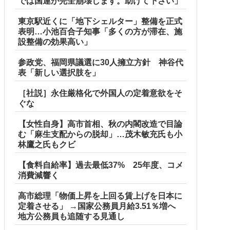
では国連が完全崩壊します。助けて下さい」
東京駅近くに「地下シェルター」整備を正式
表明…小池百合子知事「多くの方が滞在、施
設整備の効果高い」
参政党、福岡県議選に30人擁立方針 神谷代
表「新しい選択肢を」
［社説］永住厳格化で外国人の定着意欲をそ
ぐな
【女性自身】高市首相、秋の内閣改造で目論
む「麻生支配からの脱却」…茂木敏充氏も小
林鷹之氏もクビ
【食料自給率】過去最低37% 25年度、コメ
消費減響く
高市総理「物価上昇を上回る賃上げを日本に
定着させる」 →国家公務員月給3.51％増へ
地方公務員も追随する見通し