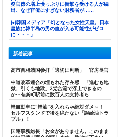
務官僚の増上慢っぷりに衝撃を受ける人が続
出、なぜ官僚にすぎない財務省が……
|●|韓国メディア「幻となった女性天皇。日本
皇族に韓半島の男の血が入る可能性がゼロ
に・・・」
新着記事
高市首相靖国参拝「適切に判断」 官房長官
中道改革連合の埋もれた存在感 「進むも地
獄、引くも地獄」3党合流で浮上できるの
か⋯有楽町駅前に数百人の支持者ら
軽自動車に”軽油”を入れちゃ絶対ダメ～！
セルフスタンドで後を絶たない「誤給油トラ
ブル」！
国連事務総長「お金がありません。このまま