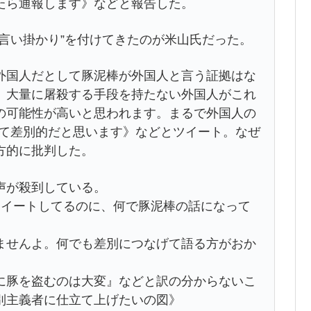
たら通報します》などと報告した。
言い掛かり”を付けてきたのが米山氏だった。
国人だとして豚泥棒が外国人と言う証拠はな
、大量に屠殺する手段を持たない外国人がこれ
の可能性が高いと思われます。まるで外国人の
めて差別的だと思います》などとツイート。なぜ
方的に批判した。
声が殺到している。
ツイートしてるのに、何で豚泥棒の話になって
ませんよ。何でも差別につなげて語る方がおか
に豚を盗むのは大変』などと訳の分からないこ
別主義者に仕立て上げたいの図》