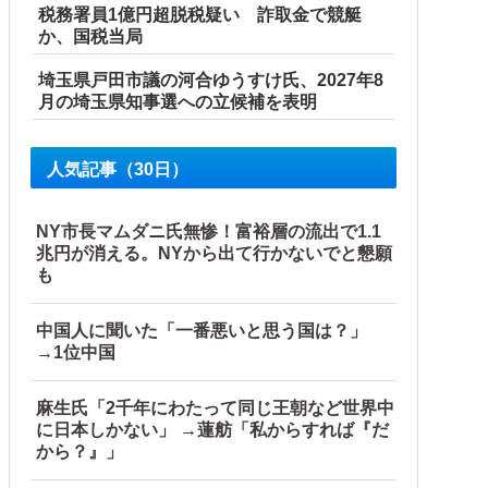
税務署員1億円超脱税疑い 詐取金で競艇
か、国税当局
埼玉県戸田市議の河合ゆうすけ氏、2027年8
月の埼玉県知事選への立候補を表明
人気記事（30日）
NY市長マムダニ氏無惨！富裕層の流出で1.1
兆円が消える。NYから出て行かないでと懇願
も
中国人に聞いた「一番悪いと思う国は？」
→1位中国
麻生氏「2千年にわたって同じ王朝など世界中
に日本しかない」 →蓮舫「私からすれば『だ
から？』」