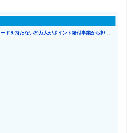
共産党「これは酷い…京都市でマイナンバーカードを持たない29万人がポイント給付事業から排除された」