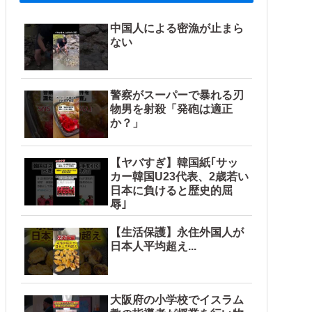
中国人による密漁が止まら
ない
警察がスーパーで暴れる刃
物男を射殺「発砲は適正
か？」
【ヤバすぎ】韓国紙｢サッ
カー韓国U23代表、2歳若い
日本に負けると歴史的屈
辱｣
【生活保護】永住外国人が
日本人平均超え...
大阪府の小学校でイスラム