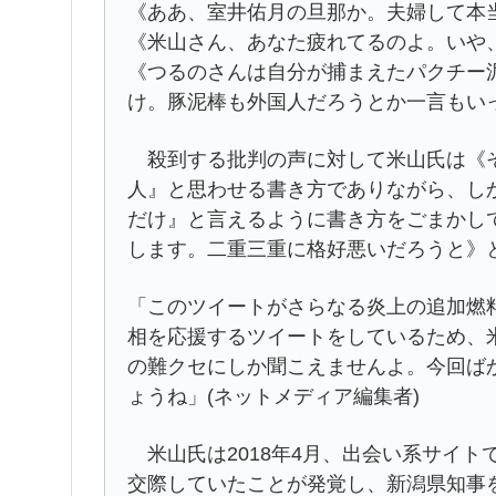
《ああ、室井佑月の旦那か。夫婦して本
《米山さん、あなた疲れてるのよ。いや
《つるのさんは自分が捕まえたパクチー
け。豚泥棒も外国人だろうとか一言もいっ
殺到する批判の声に対して米山氏は《そ
人』と思わせる書き方でありながら、し
だけ』と言えるように書き方をごまかし
します。二重三重に格好悪いだろうと》
「このツイートがさらなる炎上の追加燃
相を応援するツイートをしているため、
の難クセにしか聞こえませんよ。今回ばか
ょうね」(ネットメディア編集者)
米山氏は2018年4月、出会い系サイト
交際していたことが発覚し、新潟県知事