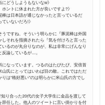
当にどうしようもないなw》
、ホントに休まれた方が良いですよ?》
泥棒は日本語が通じなかったと言っているだ
ていないだろ!》
うですね、そういう明らかに『豚泥棒は外国
かしそれを指摘されたら『気を付けろと言った
ているのが丸分りなのが、私は非常にげんなり
と反論しているが…。
料になっています。つるのはたびたび、安倍首
米山氏にとってはいわば目の敵。これではただ
りは“格好悪い”のは明らかに米山氏の方でし
で知り合った20代の女子大学生に金品を渡して
を辞任した。他人のツイートに言い掛かりを付