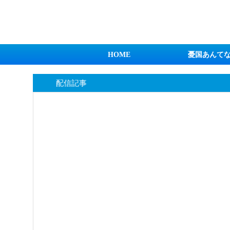
日本第一！ニュース録
HOME
憂国あんて
配信記事