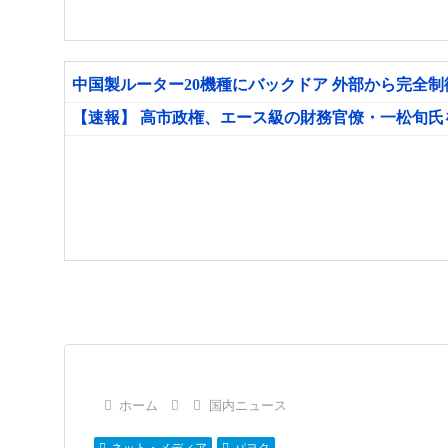
中国製ルーター20機種にバックドア 外部から完全
【速報】 高市政権、エース級の財務官僚・一松旬
ホーム
国内ニュース
ネット・メディア
パヨク