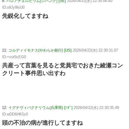
8:
ハロアナエロビウム(ジパング) [SE]
2026/04/22(水) 22:30:06.60
ID:o9Jy9lsU0
先鋭化してますね
11:
コルディイモナス(やわらか銀行) [US]
2026/04/22(水) 22:30:31.07
ID:+vut5cEG0
共産って言葉を見ると党員宅でおきた綾瀬コン
クリート事件思い出すわ
12:
イグナヴィバクテリウム(兵庫県) [ﾆﾀﾞ]
2026/04/22(水) 22:30:35.49
ID:wDD6HK5z0
頭の不治の病が進行してますね