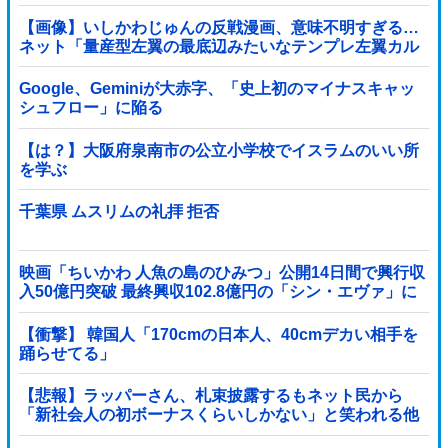
【画像】いしかわじゅんの反戦漫画、意味不明すぎる…
ネット「量産型左翼の最底辺みたいなテンプレ左翼カル
ト陰謀妄想漫画しか描けなくなってる」
Google、Geminiが大赤字、「史上初のマイナスキャッ
シュフロー」に陥る
【は？】大阪府泉南市の公立小学校でイスラムのいい所
を学ぶ
千葉県 ムスリムの礼拝 拒否
映画「ちいかわ 人魚の島のひみつ」公開14日間で興行収
入50億円突破 最終興収102.8億円の「シン・エヴァ」に
並ぶペース
【衝撃】 韓国人「170cmの日本人、40cmデカい相手を
踊らせてる」
【悲報】ラッパーさん、札束披露するもネット民から
「新社会人の初ボーナスくらいしかない」と笑われる他