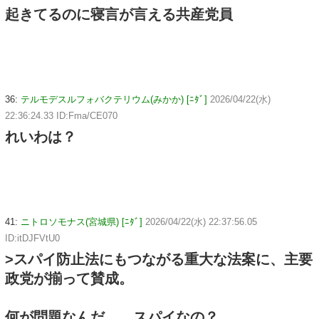
起きてるのに寝言が言える共産党員
36:
テルモデスルフォバクテリウム(みかか) [ﾆﾀﾞ]
2026/04/22(水)
22:36:24.33 ID:Fma/CE070
れいわは？
41:
ニトロソモナス(宮城県) [ﾆﾀﾞ]
2026/04/22(水) 22:37:56.05
ID:itDJFVtU0
>スパイ防止法にもつながる重大な法案に、主要
政党が揃って賛成。
何が問題なんだ……スパイなの？