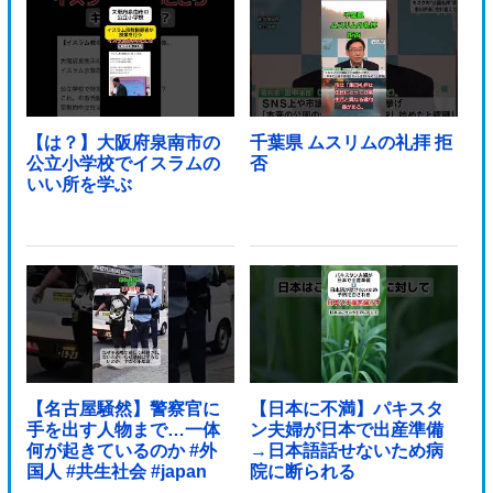
【は？】大阪府泉南市の
千葉県 ムスリムの礼拝 拒
公立小学校でイスラムの
否
いい所を学ぶ
【名古屋騒然】警察官に
【日本に不満】パキスタ
手を出す人物まで…一体
ン夫婦が日本で出産準備
何が起きているのか #外
→日本語話せないため病
国人 #共生社会 #japan
院に断られる