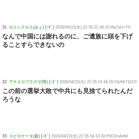
31:
ロドシクルス(みょ) [ﾆﾀﾞ]
2026/04/22(水) 22:35:22.46 ID:i8q7aU+Y0
なんで中国には謝れるのに、ご遺族に頭を下げ
ることすらできないの
32:
アナエロプラズマ(茸) [ﾆﾀﾞ]
2026/04/22(水) 22:35:53.66 ID:GbAK711C0
この前の選挙大敗で中共にも見捨てられたんだ
ろうな
33:
スピロケータ(庭) [ﾆﾀﾞ]
2026/04/22(水) 22:35:56.53 ID:P0OXnArh0