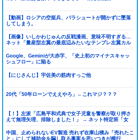
【動画】ロシアの空挺兵、パラシュートが開かずに墜落
してしまう。
【画像】いしかわじゅんの反戦漫画、意味不明すぎる…
ネット「量産型左翼の最底辺みたいなテンプレ左翼カル
ト陰謀妄想漫画しか描けなくなってる」
Google、Geminiが大赤字、「史上初のマイナスキャッ
シュフロー」に陥る
【にじさんじ】宇佐美の筋肉すっご他
20代「50年ローンでええやろ」←これマジ？？？
【！】左派「広島平和式典で女子児童を警察が取り押さ
えて無理矢理、排除しました！」 → ネット特定班「女
児？全学連のプロ活動家では？」
中国、止められないEV製造 売れず在庫山積み「売れたこ
と」にして補助金を騙し取る事案を思いつきが横行