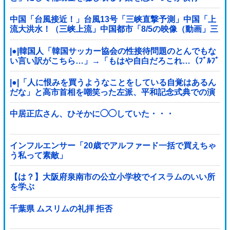
中国「台風接近！」台風13号「三峡直撃予測」中国「上
流大洪水！（三峡上流」中国都市「8/5の映像（動画」三
峡ダム「緊急放流（決壊危機」中国「下流大水害（震え
声」→
|●|韓国人「韓国サッカー協会の性接待問題のとんでもな
い言い訳がこちら…」→「もはや自白だろこれ…（ﾌﾞﾙﾌﾞ
ﾙ」＝韓国の反応
|●|「人に恨みを買うようなことをしている自覚はあるん
だな」と高市首相を嘲笑った左派、平和記念式典での演
説にケチを付けるも……
中居正広さん、ひそかに◯◯していた・・・
インフルエンサー「20歳でアルファード一括で買えちゃ
う私って素敵」
【は？】大阪府泉南市の公立小学校でイスラムのいい所
を学ぶ
千葉県 ムスリムの礼拝 拒否