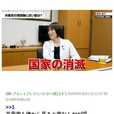
169:
アカントプレウリバクター(茸) [ﾆﾀﾞ]
2026/04/23(木) 01:12:07.99
ID:W0PW0BsS0
>>1
共産党も俺から見ると壺なんだが🤣