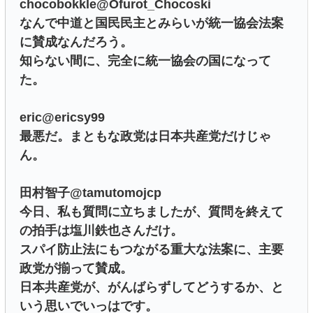
chocobokkle@Ofurot_Chocoski
なんで中道と国民民主とみらいが統一協会法案
に賛成なんだろう。
知らない間に、完全に統一協会の国になって
た。
eric@ericsy99
最悪だ。まともな政党は日本共産党だけじゃ
ん。
田村智子@tamutomojcp
今日、私も質問に立ちましたが、質問を終えて
の拍手は塩川鉄也さんだけ。
スパイ防止法にもつながる重大な法案に、主要
政党が揃って賛成。
日本共産党が、がんばらずしてどうするか、と
いう思いでいっはです。