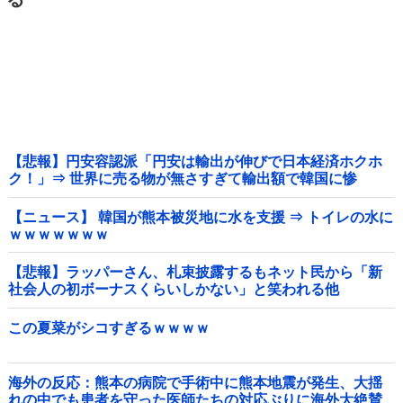
【悲報】円安容認派「円安は輸出が伸びで日本経済ホクホ
ク！」⇒ 世界に売る物が無さすぎて輸出額で韓国に惨
敗・・・
【ニュース】 韓国が熊本被災地に水を支援 ⇒ トイレの水に
ｗｗｗｗｗｗｗ
【悲報】ラッパーさん、札束披露するもネット民から「新
社会人の初ボーナスくらいしかない」と笑われる他
この夏菜がシコすぎるｗｗｗｗ
海外の反応：熊本の病院で手術中に熊本地震が発生、大揺
れの中でも患者を守った医師たちの対応ぶりに海外大絶賛