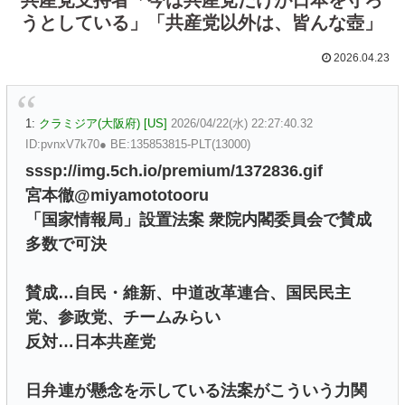
うとしている」「共産党以外は、皆んな壺」
2026.04.23
1:
クラミジア(大阪府) [US]
2026/04/22(水) 22:27:40.32
ID:pvnxV7k70● BE:135853815-PLT(13000)
sssp://img.5ch.io/premium/1372836.gif
宮本徹@miyamototooru
「国家情報局」設置法案 衆院内閣委員会で賛成
多数で可決
賛成…自民・維新、中道改革連合、国民民主
党、参政党、チームみらい
反対…日本共産党
日弁連が懸念を示している法案がこういう力関