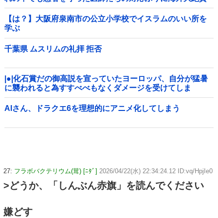
【は？】大阪府泉南市の公立小学校でイスラムのいい所を
学ぶ
千葉県 ムスリムの礼拝 拒否
|●|化石賞だの御高説を宣っていたヨーロッパ、自分が猛暑
に襲われると為すすべべもなくダメージを受けてしま
い……
AIさん、ドラクエ6を理想的にアニメ化してしまう
27:
フラボバクテリウム(茸) [ﾆﾀﾞ]
2026/04/22(水) 22:34:24.12 ID:vq/HpjIe0
>どうか、「しんぶん赤旗」を読んでください
嫌どす