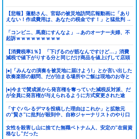
【悲報】蓮舫さん、官邸の被災地訪問広報動画に「あり
えない！作成費用は、あなたの税金です！」と猛批判 →
ネットからは巨大ブーメランを指摘する声 ｗｗｗｗｗｗ
ｗ
「コンビニ、馬鹿にすんなよ」→あのオーナー夫婦、不
起訴ｗｗｗｗｗｗｗｗｗ
【消費税率1％】 「下げるのが筋なんですけど…」消費
減税で値下がりする分と同じだけ商品を値上げして店頭
価格を変えない店も
|●|「みんなの演奏を被災地に届けよう!」とか言い出した
吹奏楽部の顧問、だが泊まる場所やご飯は現地のお寺と
かホテルとか……
|●|今まで賛成派から発言権を奪っていた減税反対派、だ
が全員に発言権が与えられるように方式変更された途
端……
「すぐバレるデマを投稿した理由はこれか」と拡散元
の”賢さ”に批判が殺到中、自称ジャーナリストのやり口
というのが……
女性を殺害し山に捨てた無職ベトナム人、安定の”在留資
格なし”だった