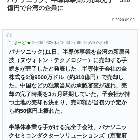
億円で台湾の企業に
2020.09.03
1:
ばーど ★
2020/09/02(水) 18:40:27.86 ID:jWSYyj9+9
パナソニックは1日、半導体事業を台湾の新唐科
技（ヌヴォトン・テクノロジー）に売却する手
続きが完了したと発表した。半導体子会社の全
株式を2億9500万ドル（約310億円）で売却し
た。中国などの独禁当局の承認審査が遅れ、売
却の完了時期を3カ月延期していた。子会社が持
つ土地の売却も決まり、売却額が当初の予定か
ら約50億円上振れた。
半導体事業を手がける完全子会社、パナソニッ
クセミコンダクターソリューションズ（京都府