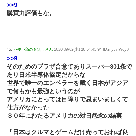
>>9
購買力評価もな。
45:
不要不急の名無しさん
2020/09/02(水) 18:54:43.94 ID:myJvlWqy0
>>9
そのためのプラザ合意でありスーパー301条で
あり日米半導体協定だからな
世界で唯一のエンペラーを戴く日本がアジア
で何もかも最強というのが
アメリカにとっては目障りで忌まいましくて
仕方がなかった
３０年にわたるアメリカの対日怨念の結実
「日本はクルマとゲームだけ売っておれば良