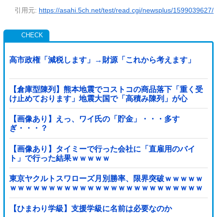
引用元:
https://asahi.5ch.net/test/read.cgi/newsplus/1599039627/
高市政権「減税します」→財源「これから考えます」
【倉庫型陳列】熊本地震でコストコの商品落下「重く受
け止めております」地震大国で「高積み陳列」が心
配...IKEAにも聞いた
【画像あり】えっ、ワイ氏の「貯金」・・・多す
ぎ・・・？
【画像あり】タイミーで行った会社に「直雇用のバイ
ト」で行った結果ｗｗｗｗｗ
東京ヤクルトスワローズ月別勝率、限界突破ｗｗｗｗｗ
ｗｗｗｗｗｗｗｗｗｗｗｗｗｗｗｗｗｗｗｗｗｗｗｗｗ
ｗｗｗｗｗｗｗｗｗｗｗｗｗ他
【ひまわり学級】支援学級に名前は必要なのか