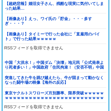
【超絶悲報】婚活女子さん、残酷な現実に気付いてしま
った結果…
【画像あり】えっ、ワイ氏の「貯金」・・・多す
ぎ・・・？
【画像あり】タイミーで行った会社に「直雇用のバイ
ト」で行った結果ｗｗｗｗｗ
RSSフィードを取得できません
中国「大洪水！」中国ダム「決壊」地元民「公式発表よ
り死者多い！」中国政府「住民拘束！（安否不明」中国
当局「救助隊動画も削除」台風13号「三峡ダム接近中」
→
突進してきた牛を跳び越えたら、牛が固まって動かなく
なった闘牛場の映像【海外の反応】
東京ヤクルトスワローズ月別勝率、限界突破ｗｗｗｗｗ
ｗｗｗｗｗｗｗｗｗｗｗｗｗｗｗｗｗｗｗｗｗｗｗｗｗ
ｗｗｗｗｗｗｗｗｗｗｗｗｗ他
RSSフィードを取得できません