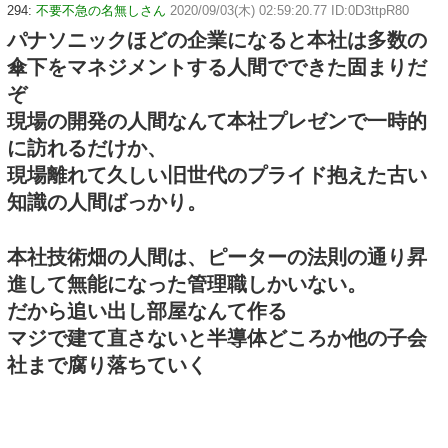
294:
不要不急の名無しさん
2020/09/03(木) 02:59:20.77 ID:0D3ttpR80
パナソニックほどの企業になると本社は多数の
傘下をマネジメントする人間でできた固まりだ
ぞ
現場の開発の人間なんて本社プレゼンで一時的
に訪れるだけか、
現場離れて久しい旧世代のプライド抱えた古い
知識の人間ばっかり。
本社技術畑の人間は、ピーターの法則の通り昇
進して無能になった管理職しかいない。
だから追い出し部屋なんて作る
マジで建て直さないと半導体どころか他の子会
社まで腐り落ちていく