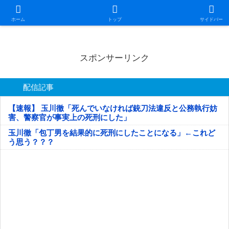
日本第一！ニュース録
ホーム
トップ
サイドバー
スポンサーリンク
配信記事
【速報】 玉川徹「死んでいなければ銃刀法違反と公務執行妨
害、警察官が事実上の死刑にした」
玉川徹「包丁男を結果的に死刑にしたことになる」←これど
う思う？？？