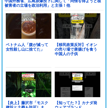
中国外務省、広島原爆投下に関して「同情を得ようと核
被害者の立場を政治利用」と主張！他
ベトナム人「腹が減って
【移民政策反対】イオン
女性殺し山に捨てた」
の売り場で唐揚げを食う
中国人の子供
【炎上】藤沢市「モスク
【知ってた？】カナダ発
建設と土葬も許可しま
ウェアブランド、