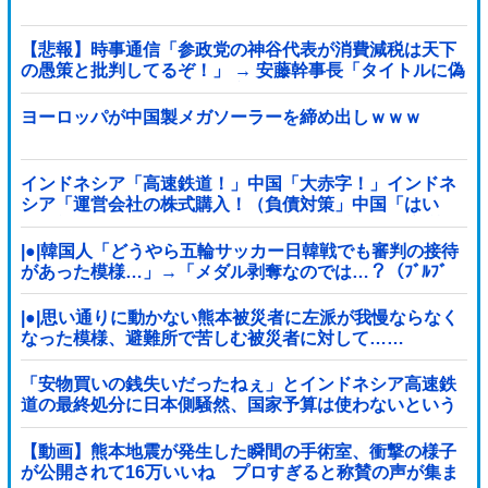
【悲報】時事通信「参政党の神谷代表が消費減税は天下
の愚策と批判してるぞ！」 → 安藤幹事長「タイトルに偽
りあり！『参政党は消費税廃止派、減税派』」ｗｗｗｗ
ｗｗｗｗ
ヨーロッパが中国製メガソーラーを締め出しｗｗｗ
インドネシア「高速鉄道！」中国「大赤字！」インドネ
シア「運営会社の株式購入！（負債対策」中国「はい
（巨額負債」インドネシア「700km延伸計画！（実質中
止」→
|●|韓国人「どうやら五輪サッカー日韓戦でも審判の接待
があった模様…」→「メダル剥奪なのでは…？（ﾌﾞﾙﾌﾞ
ﾙ」＝韓国の反応
|●|思い通りに動かない熊本被災者に左派が我慢ならなく
なった模様、避難所で苦しむ被災者に対して……
「安物買いの銭失いだったねぇ」とインドネシア高速鉄
道の最終処分に日本側騒然、国家予算は使わないという
と何が財源なんだ？
【動画】熊本地震が発生した瞬間の手術室、衝撃の様子
が公開されて16万いいね プロすぎると称賛の声が集ま