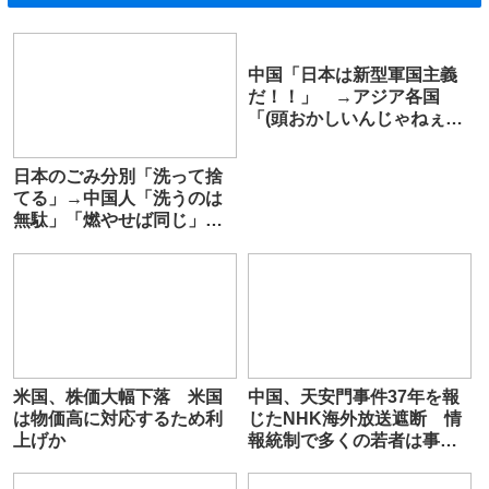
中国「日本は新型軍国主義
だ！！」 →アジア各国
「(頭おかしいんじゃねぇか
アイツ)」
日本のごみ分別「洗って捨
てる」→中国人「洗うのは
無駄」「燃やせば同じ」
「誰も見てない」
米国、株価大幅下落 米国
中国、天安門事件37年を報
は物価高に対応するため利
じたNHK海外放送遮断 情
上げか
報統制で多くの若者は事件
を知らず