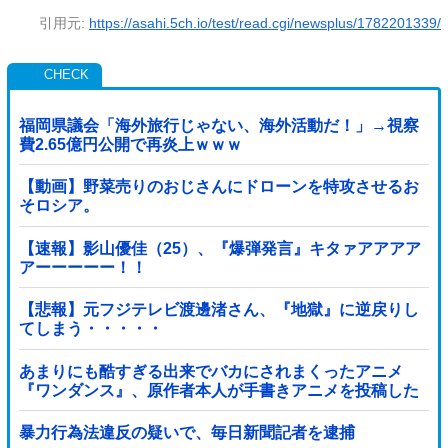
引用元:
https://asahi.5ch.io/test/read.cgi/newsplus/1782201339/
福岡県議会「海外旅行じゃない、海外活動だ！」→視察
費2.65億円公開で再炎上ｗｗｗ
【動画】野菜売りのおじさんにドローンを特攻させるお
そロシア。
【速報】影山優佳（25）、『爆弾発言』キタァアアアア
アーーーーー！！
【悲報】元フジテレビ渡邊渚さん、『地獄』に逆戻りし
てしまう・・・・・
あまりにも酷すぎる出来でバカにされまくったアニメ
『ワンダンス』、原作者本人が手書きアニメを投稿した
結果・・・ｗｗｗｗｗｗ他
暴力行為法違反の疑いで、毎日新聞記者を逮捕