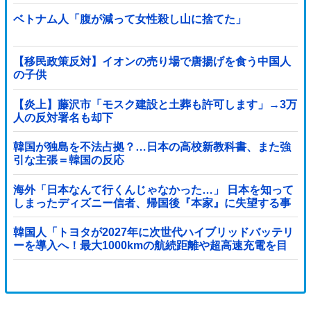
る
ベトナム人「腹が減って女性殺し山に捨てた」
【移民政策反対】イオンの売り場で唐揚げを食う中国人
の子供
【炎上】藤沢市「モスク建設と土葬も許可します」→3万
人の反対署名も却下
韓国が独島を不法占拠？…日本の高校新教科書、また強
引な主張＝韓国の反応
海外「日本なんて行くんじゃなかった…」 日本を知って
しまったディズニー信者、帰国後『本家』に失望する事
態に
韓国人「トヨタが2027年に次世代ハイブリッドバッテリ
ーを導入へ！最大1000kmの航続距離や超高速充電を目
指す」