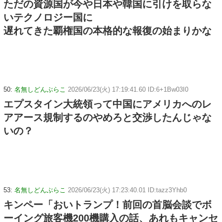
ただの資源国が今や日本や韓国に引けを取らな
いテクノロジー国に
遅れてきた覇権国の本格的な報復の始まりかな
50:
名無しどんぶらこ
2026/06/23(火) 17:19:41.60 ID:6+1Bw03I0
エプスタイン大統領って中国にアメリカへのレ
アアース規制するのやめろと交渉したんじゃな
いの？
53:
名無しどんぶらこ
2026/06/23(火) 17:23:40.01 ID:tazz3Yhb0
キンペー「おいトランプ！前回の首脳会談でボ
ーイング旅客機200機購入の話、あれもキャンセ