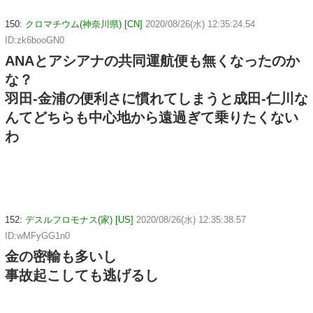
150:
クロマチウム(神奈川県) [CN]
2020/08/26(水) 12:35:24.54
ID:zk6booGN0
ANAとアシアナの共同運航便も無くなったのか
な？
羽田-金浦の便利さに慣れてしまうと成田-仁川な
んてどちらも中心地から遠過ぎて乗りたくない
わ
152:
デスルフロモナス(家) [US]
2020/08/26(水) 12:35:38.57
ID:wMFyGG1n0
金の密輸も多いし
事故起こしても逃げるし