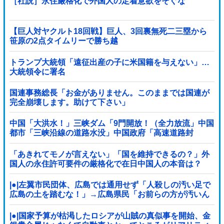
［社説］永住厳格化で外国人の定着意欲をそぐな
【巨人対ヤクルト18回戦】巨人、3回裏無死二三塁から
笹原の2点タイムリーで勝ち越
し！！！！！！！！！！！！！他
トランプ大統領「遠征出産の子に米国籍を与えない」…
大統領令に署名
国連事務総長「お金がありません。このままでは国連が
完全崩壊します。助けて下さい」
中国「大洪水！」三峡ダム「9門開放！（全力放流」中国
都市「三峡沿線の道路水没」中国政府「高速道路封
鎖！」中国ダム「緊急放流に合わせて開門（土砂崩れ発
生」→
「あきれてモノが言えない」「国を維持できるの？」外
国人の永住許可要件の厳格化で在日中国人の本音は？
|●|左翼市民団体、広島では通用せず「人殺しの汚い足で
広島の土を踏むな！」→広島県民「お前らの方が汚いん
じゃ！」「ワシらが広島県民じゃ」
|●|国家予算が枯渇したロシアが山賊の真似事を開始、金