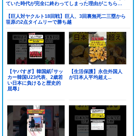
ていた時代が完全に終わってしまった理由がこちら…
（ブルブル」＝韓国の反応
【巨人対ヤクルト18回戦】巨人、3回裏無死二三塁から
笹原の2点タイムリーで勝ち越
し！！！！！！！！！！！！！他
【ヤバすぎ】韓国紙｢サッ
【生活保護】永住外国人
カー韓国U23代表、2歳若
が日本人平均超え...
い日本に負けると歴史的
屈辱｣