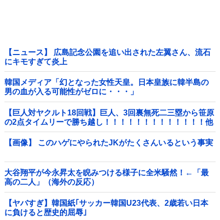
【ニュース】 広島記念公園を追い出された左翼さん、流石
にキモすぎて炎上
韓国メディア「幻となった女性天皇。日本皇族に韓半島の
男の血が入る可能性がゼロに・・・」
【巨人対ヤクルト18回戦】巨人、3回裏無死二三塁から笹原
の2点タイムリーで勝ち越し！！！！！！！！！！！！！他
【画像】 このハゲにやられたJKがたくさんいるという事実
大谷翔平が今永昇太を睨みつける様子に全米騒然！←「最
高の二人」（海外の反応）
【ヤバすぎ】韓国紙｢サッカー韓国U23代表、2歳若い日本
に負けると歴史的屈辱｣