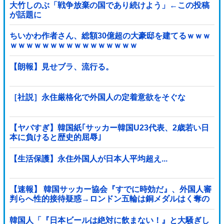
大竹しのぶ「戦争放棄の国であり続けよう」←この投稿
が話題に
ちいかわ作者さん、総額30億超の大豪邸を建てるｗｗｗ
ｗｗｗｗｗｗｗｗｗｗｗｗｗｗｗｗ
【朗報】見せブラ、流行る。
［社説］永住厳格化で外国人の定着意欲をそぐな
【ヤバすぎ】韓国紙｢サッカー韓国U23代表、2歳若い日
本に負けると歴史的屈辱｣
【生活保護】永住外国人が日本人平均超え...
【速報】 韓国サッカー協会『すでに時効だ』、外国人審
判らへ性的接待疑惑→ロンドン五輪は銅メダルはく奪の
可能性「審判の国籍は日本、UAE、イラン」
韓国人「『日本ビールは絶対に飲まない！』と大騒ぎし