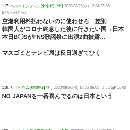
117:
ヘルペトシフォン(東京都) [HK]
2020/08/26(水) 12:24:53.68
ID:Vbh+Q1+q0
空港利用料払わないのに使わせろ→差別
韓国人がコロナ終息した後に行きたい国→日本
本日B◯SがFNS歌謡祭に出演2曲披露…
マスゴミとテレビ局は反日過ぎてひく
119:
リゾビウム(福岡県) [ﾆﾀﾞ]
2020/08/26(水) 12:25:06.05 ID:LaAgKUsR0
NO JAPANを一番喜んでるのは日本という