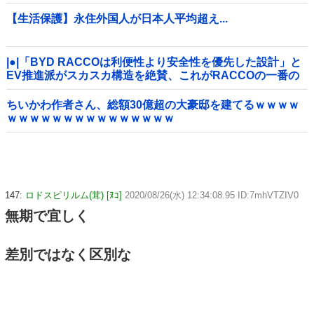
【生活保護】永住外国人が日本人平均超え...
|●|「BYD RACCOは利便性より安全性を優先した設計」と
EV推進派がスカスカ構造を絶賛、これがRACCOの一番の
特徴よな
ちいかわ作者さん、総額30億超の大豪邸を建てるｗｗｗｗ
ｗｗｗｗｗｗｗｗｗｗｗｗｗｗｗ
147:
ロドスピリルム(茸) [ﾇｺ]
2020/08/26(水) 12:34:08.95 ID:7mhVTZIV0
無期で宜しく
差別ではなく区別な