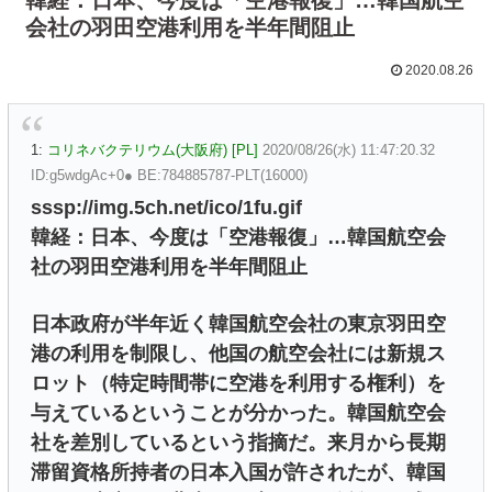
会社の羽田空港利用を半年間阻止
2020.08.26
1:
コリネバクテリウム(大阪府) [PL]
2020/08/26(水) 11:47:20.32
ID:g5wdgAc+0● BE:784885787-PLT(16000)
sssp://img.5ch.net/ico/1fu.gif
韓経：日本、今度は「空港報復」…韓国航空会
社の羽田空港利用を半年間阻止
日本政府が半年近く韓国航空会社の東京羽田空
港の利用を制限し、他国の航空会社には新規ス
ロット（特定時間帯に空港を利用する権利）を
与えているということが分かった。韓国航空会
社を差別しているという指摘だ。来月から長期
滞留資格所持者の日本入国が許されたが、韓国