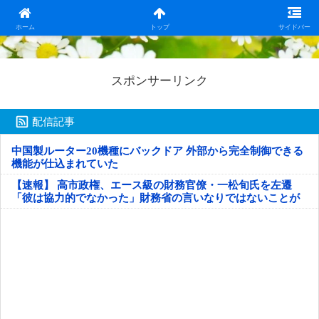
日本第一！ニュース録
ホーム
トップ
サイドバー
スポンサーリンク
配信記事
中国製ルーター20機種にバックドア 外部から完全制御できる
機能が仕込まれていた
【速報】 高市政権、エース級の財務官僚・一松旬氏を左遷
「彼は協力的でなかった」財務省の言いなりではないことが
判明