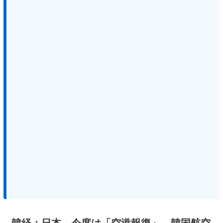
韓経：日本、今度は「空港報復」…韓国航空