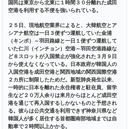
国民は東京から北東に１時間３０分離れた成田
空港を利用する不便を強いられている。
２５日、現地航空業界によると、大韓航空とア
シアナ航空は一日３便ずつ運航していた金浦
（キンポ）～羽田路線と一日１便ずつ運航して
いた仁川（インチョン）空港～羽田空港路線な
ど８スロットが入国禁止が強化された３月９日
から使えなくなっている。日本政府が韓国人の
入国空港を成田空港と関西地域の関西国際空港
２カ所に制限したためだ。新型肺炎発生以来、
一時的に日本を離れた永住権者と駐在員、留学
生など２０万人余りは来月からほとんど成田空
港を通じて再入国するしかないものと予想され
る。彼らは公共交通を利用できず神奈川県など
韓国人が多く居住する首都圏南部地域までは自
動車で２時間以上かかる。