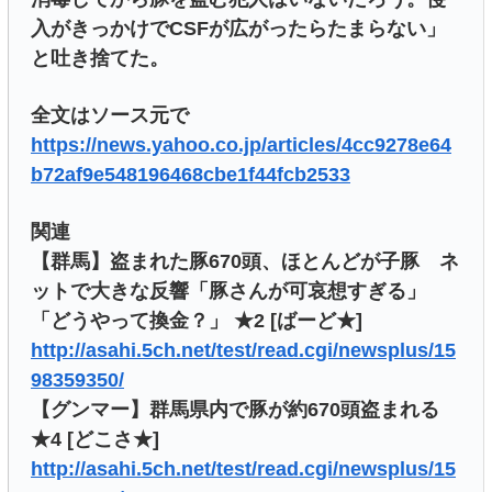
入がきっかけでCSFが広がったらたまらない」
と吐き捨てた。
全文はソース元で
https://news.yahoo.co.jp/articles/4cc9278e64
b72af9e548196468cbe1f44fcb2533
関連
【群馬】盗まれた豚670頭、ほとんどが子豚 ネ
ットで大きな反響「豚さんが可哀想すぎる」
「どうやって換金？」 ★2 [ばーど★]
http://asahi.5ch.net/test/read.cgi/newsplus/15
98359350/
【グンマー】群馬県内で豚が約670頭盗まれる
★4 [どこさ★]
http://asahi.5ch.net/test/read.cgi/newsplus/15