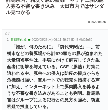
入募る不審な書き込み 太田市内ではサンダ
ル見つかる
2020.08.26
1:
首都圏の虎 ★
2020/08/26(水) 06:11:49.74 ID:tBMkQJe59
「誰が、何のために」「前代未聞だ」―。前
橋市などの養豚場から計670頭もの豚が盗まれた
大量窃盗事件は、手塩にかけて飼育してきた生
産者に衝撃を与えている。CSF（豚熱）対策に
追われる中、豚舎への侵入は防疫の観点からも
危機感は強い。闇ルートでの転売を指摘する声
に加え、インターネット上で豚肉購入を募るよ
うな不審な書き込みがあることも判明。群馬県
警はグループによる犯行との見方を強め、窃盗
容疑で捜査している。