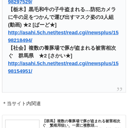
98297529/
【栃木】黒毛和牛の子牛盗まれる…防犯カメラ
に牛の足をつかんで運び出すマスク姿の3人組
(動画) ★2 [ばーど★]
http://asahi.5ch.net/test/read.cgi/newsplus/15
98218494/
【社会】複数の養豚場で豚が盗まれる被害相次
ぐ 群馬県 ★2 [さかい★]
http://asahi.5ch.net/test/read.cgi/newsplus/15
98154951/
＊当サイト内関連
【群馬】複数の養豚場で豚が盗まれる被害相次
ぐ 繁殖用狙い、一度に複数頭…