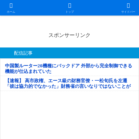
日本第一！ニュース録
ホーム
トップ
サイドバー
スポンサーリンク
配信記事
中国製ルーター20機種にバックドア 外部から完全制御できる
機能が仕込まれていた
【速報】 高市政権、エース級の財務官僚・一松旬氏を左遷
「彼は協力的でなかった」財務省の言いなりではないことが
判明