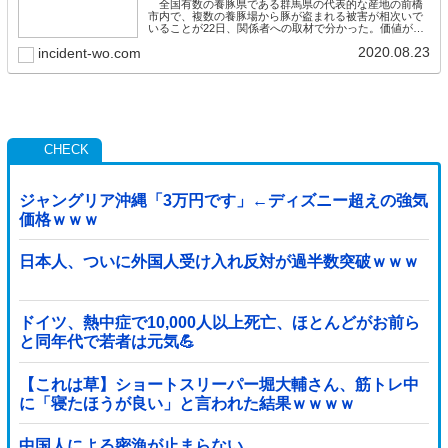
全国有数の養豚県である群馬県の代表的な産地の前橋
市内で、複数の養豚場から豚が盗まれる被害が相次いで
いることが22日、関係者への取材で分かった。価値が高
いとされる繁殖用などの豚をまとめて盗む手口もみら
2020.08.23
incident-wo.com
れ、業界の事情に詳しい何者かが売却目的で狙った可能
性もある。被害に遭った業者は県警に被害届を提
ジャングリア沖縄「3万円です」←ディズニー超えの強気
価格ｗｗｗ
日本人、ついに外国人受け入れ反対が過半数突破ｗｗｗ
ドイツ、熱中症で10,000人以上死亡、ほとんどがお前ら
と同年代で若者は元気💪
【これは草】ショートスリーパー堀大輔さん、筋トレ中
に「寝たほうが良い」と言われた結果ｗｗｗｗ
中国人による密漁が止まらない