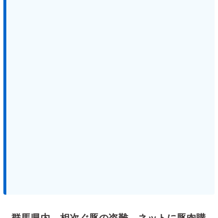
群馬県内、相次ぐ豚の盗難 ネットに豚肉購