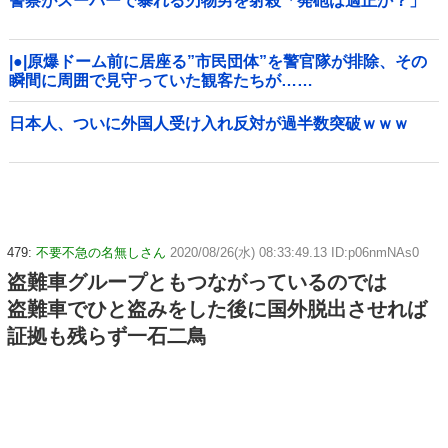
警察がスーパーで暴れる刃物男を射殺「発砲は適正か？」
|●|原爆ドーム前に居座る”市民団体”を警官隊が排除、その
瞬間に周囲で見守っていた観客たちが……
日本人、ついに外国人受け入れ反対が過半数突破ｗｗｗ
479:
不要不急の名無しさん
2020/08/26(水) 08:33:49.13 ID:p06nmNAs0
盗難車グループともつながっているのでは
盗難車でひと盗みをした後に国外脱出させれば
証拠も残らず一石二鳥