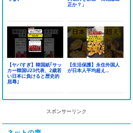
正か？」
【ヤバすぎ】韓国紙｢サッ
【生活保護】永住外国人
カー韓国U23代表、2歳若
が日本人平均超え...
い日本に負けると歴史的
屈辱｣
スポンサーリンク
ネットの声