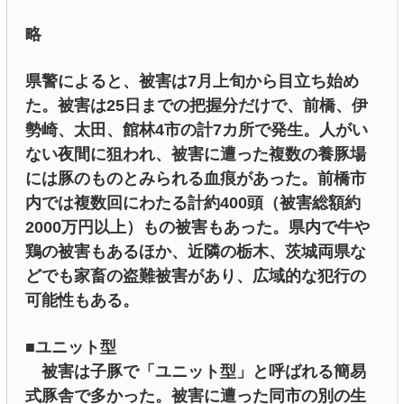
略
県警によると、被害は7月上旬から目立ち始め
た。被害は25日までの把握分だけで、前橋、伊
勢崎、太田、館林4市の計7カ所で発生。人がい
ない夜間に狙われ、被害に遭った複数の養豚場
には豚のものとみられる血痕があった。前橋市
内では複数回にわたる計約400頭（被害総額約
2000万円以上）もの被害もあった。県内で牛や
鶏の被害もあるほか、近隣の栃木、茨城両県な
どでも家畜の盗難被害があり、広域的な犯行の
可能性もある。
■ユニット型
被害は子豚で「ユニット型」と呼ばれる簡易
式豚舎で多かった。被害に遭った同市の別の生