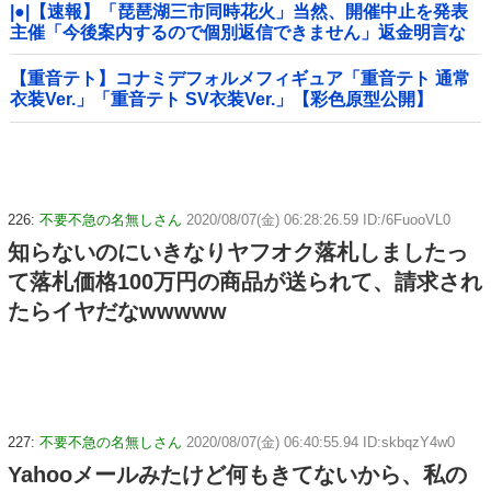
|●|【速報】「琵琶湖三市同時花火」当然、開催中止を発表
主催「今後案内するので個別返信できません」返金明言な
く今後ご案内で終わる
【重音テト】コナミデフォルメフィギュア「重音テト 通常
衣装Ver.」「重音テト SV衣装Ver.」【彩色原型公開】
226:
不要不急の名無しさん
2020/08/07(金) 06:28:26.59 ID:/6FuooVL0
知らないのにいきなりヤフオク落札しましたっ
て落札価格100万円の商品が送られて、請求され
たらイヤだなwwwww
227:
不要不急の名無しさん
2020/08/07(金) 06:40:55.94 ID:skbqzY4w0
Yahooメールみたけど何もきてないから、私の