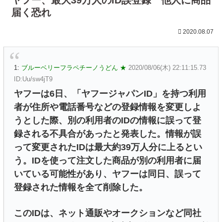
届く恐れ
2020.08.07
1:
ブルーベリーフラペチーノうどん ★
2020/08/06(木) 22:11:15.73
ID:Uu/sw4jT9
ヤフーは6日、「ヤフージャパンID」を持つ利用
者が住所や電話番号などの登録情報を変更しよ
うとした際、別の利用者のIDの情報に誤って登
録される不具合があったと発表した。情報が誤
って変更されたIDは最大約39万人分に上るとい
う。IDを使って注文した商品が別の利用者に届
いている可能性があり、ヤフーは同日、誤って
登録された情報を全て削除した。
このIDは、ネット通販やオークションなど同社