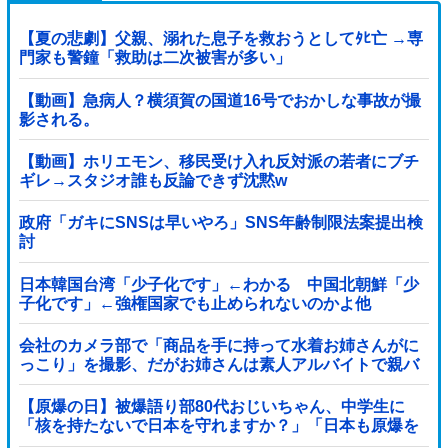
【夏の悲劇】父親、溺れた息子を救おうとしてﾀﾋ亡 →専
門家も警鐘「救助は二次被害が多い」
【動画】急病人？横須賀の国道16号でおかしな事故が撮
影される。
【動画】ホリエモン、移民受け入れ反対派の若者にブチ
ギレ→スタジオ誰も反論できず沈黙w
政府「ガキにSNSは早いやろ」SNS年齢制限法案提出検
討
日本韓国台湾「少子化です」←わかる 中国北朝鮮「少
子化です」←強権国家でも止められないのかよ他
会社のカメラ部で「商品を手に持って水着お姉さんがに
っこり」を撮影、だがお姉さんは素人アルバイトで親バ
レした結果……
【原爆の日】被爆語り部80代おじいちゃん、中学生に
「核を持たないで日本を守れますか？」「日本も原爆を
持たないと負ける！」と言われ絶句 ………