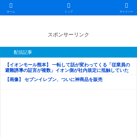
日本第一！ニュース録
ホーム
トップ
サイドバー
スポンサーリンク
配信記事
【イオンモール熊本】 一転して話が変わってくる「従業員の
避難誘導の証言が複数」イオン側が社内規定に抵触していた
疑い
【画像】 セブンイレブン、ついに神商品を販売