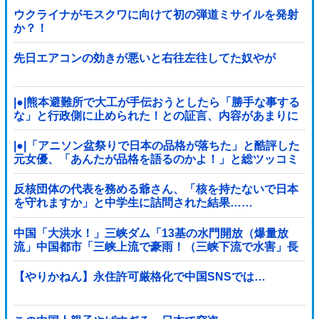
ウクライナがモスクワに向けて初の弾道ミサイルを発射
か？！
先日エアコンの効きが悪いと右往左往してた奴やが
|●|熊本避難所で大工が手伝おうとしたら「勝手な事する
な」と行政側に止められた！との証言、内容があまりに
胡散臭すぎた結果……
|●|「アニソン盆祭りで日本の品格が落ちた」と酷評した
元女優、「あんたが品格を語るのかよ！」と総ツッコミ
を食らってしまい……
反核団体の代表を務める爺さん、「核を持たないで日本
を守れますか」と中学生に詰問された結果……
中国「大洪水！」三峡ダム「13基の水門開放（爆量放
流」中国都市「三峡上流で豪雨！（三峡下流で水害」長
江と黄河「同時氾濫危機」台風13号「中国本土...
【やりかねん】永住許可厳格化で中国SNSでは…