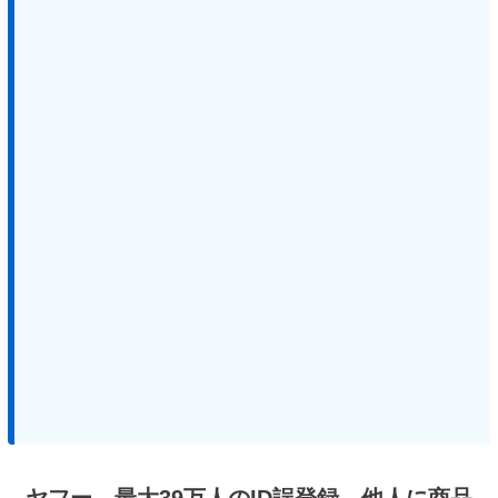
ヤフー、最大39万人のID誤登録 他人に商品