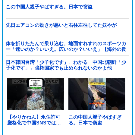
この中国人親子やばすぎる。日本で窃盗
先日エアコンの効きが悪いと右往左往してた奴やが
体を折りたたんで乗り込む、地面すれすれのスポーツカ
ー「速いのか？いいえ。広いのか？いいえ」【海外の反
応】
日本韓国台湾「少子化です」←わかる 中国北朝鮮「少
子化です」←強権国家でも止められないのかよ他
【やりかねん】永住許可
この中国人親子やばすぎ
厳格化で中国SNSでは…
る。日本で窃盗