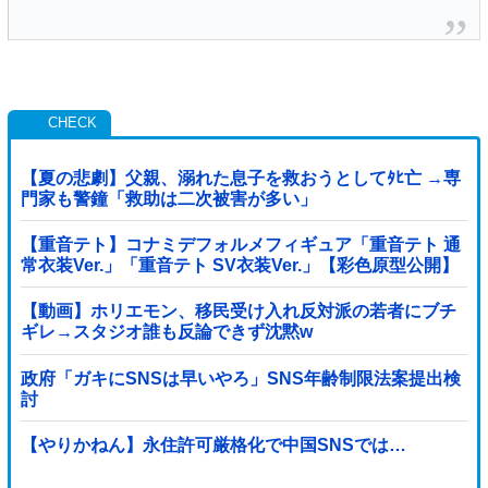
【夏の悲劇】父親、溺れた息子を救おうとしてﾀﾋ亡 →専
門家も警鐘「救助は二次被害が多い」
【重音テト】コナミデフォルメフィギュア「重音テト 通
常衣装Ver.」「重音テト SV衣装Ver.」【彩色原型公開】
【動画】ホリエモン、移民受け入れ反対派の若者にブチ
ギレ→スタジオ誰も反論できず沈黙w
政府「ガキにSNSは早いやろ」SNS年齢制限法案提出検
討
【やりかねん】永住許可厳格化で中国SNSでは…