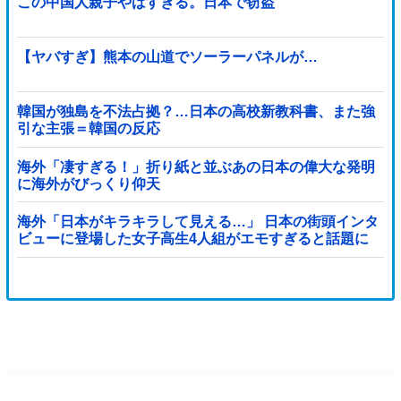
この中国人親子やばすぎる。日本で窃盗
【ヤバすぎ】熊本の山道でソーラーパネルが…
韓国が独島を不法占拠？…日本の高校新教科書、また強
引な主張＝韓国の反応
海外「凄すぎる！」折り紙と並ぶあの日本の偉大な発明
に海外がびっくり仰天
海外「日本がキラキラして見える…」 日本の街頭インタ
ビューに登場した女子高生4人組がエモすぎると話題に