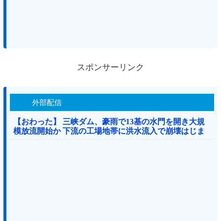
スポンサーリンク
外部配信
【おわった】 三峡ダム、豪雨で13基の水門を開き大規
模放流開始か 下流の工場地帯に洪水流入で崩壊はじま
る