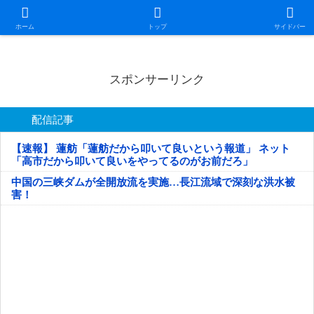
日本第一！ニュース録
ホーム
トップ
サイドバー
スポンサーリンク
配信記事
【速報】 蓮舫「蓮舫だから叩いて良いという報道」 ネット
「高市だから叩いて良いをやってるのがお前だろ」
中国の三峡ダムが全開放流を実施…長江流域で深刻な洪水被
害！