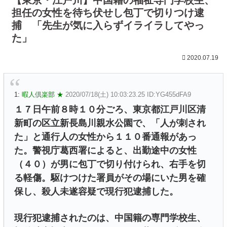
担任の女性を待ち伏せし包丁で切りつけ逮
捕 「先生が気に入らずイライラしてやっ
た」
2020.07.19
1:
暇人倶楽部 ★
2020/07/18(土) 10:03:23.25 ID:YG455dFA9
１７日午前８時１０分ごろ、東京都江戸川区清
新町の区立新長島川親水公園で、「人が刺され
た」と通行人の女性から１１０番通報があっ
た。警視庁葛西署によると、出勤途中の女性
（４０）が男に包丁で切り付けられ、右手を切
る軽傷。駆けつけた署員がその場にいた男を確
保し、殺人未遂容疑で現行犯逮捕した。
現行犯逮捕されたのは、中国籍の専門学校生、