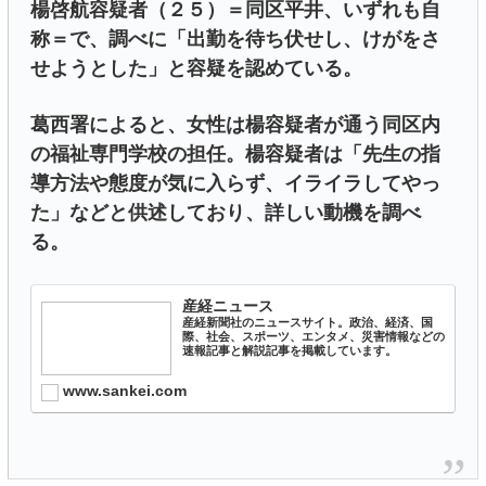
楊啓航容疑者（２５）＝同区平井、いずれも自
称＝で、調べに「出勤を待ち伏せし、けがをさ
せようとした」と容疑を認めている。
葛西署によると、女性は楊容疑者が通う同区内
の福祉専門学校の担任。楊容疑者は「先生の指
導方法や態度が気に入らず、イライラしてやっ
た」などと供述しており、詳しい動機を調べ
る。
産経ニュース
産経新聞社のニュースサイト。政治、経済、国
際、社会、スポーツ、エンタメ、災害情報などの
速報記事と解説記事を掲載しています。
www.sankei.com