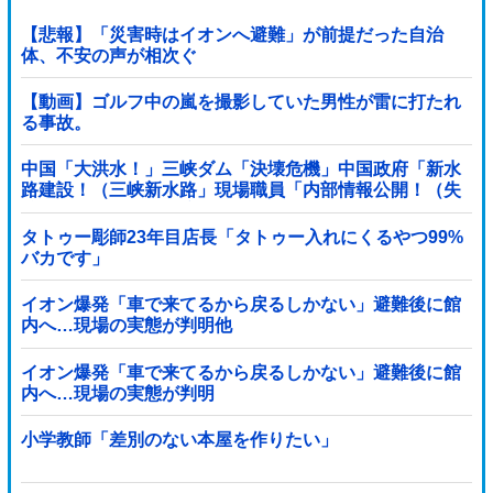
【悲報】「災害時はイオンへ避難」が前提だった自治
体、不安の声が相次ぐ
【動画】ゴルフ中の嵐を撮影していた男性が雷に打たれ
る事故。
中国「大洪水！」三峡ダム「決壊危機」中国政府「新水
路建設！（三峡新水路」現場職員「内部情報公開！（失
踪」湖南省「三峡放流情報（画像」台風13号「...
タトゥー彫師23年目店長「タトゥー入れにくるやつ99%
バカです」
イオン爆発「車で来てるから戻るしかない」避難後に館
内へ…現場の実態が判明他
イオン爆発「車で来てるから戻るしかない」避難後に館
内へ…現場の実態が判明
小学教師「差別のない本屋を作りたい」