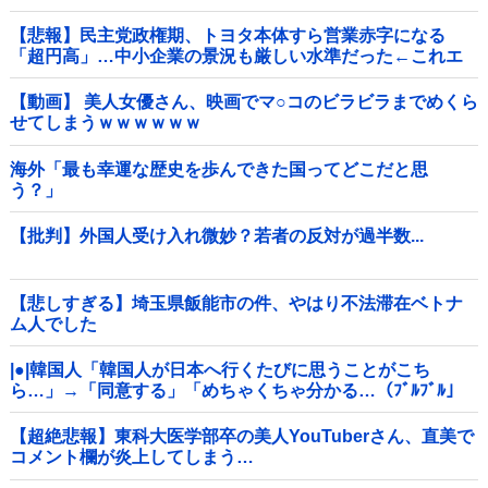
【悲報】民主党政権期、トヨタ本体すら営業赤字になる
「超円高」…中小企業の景況も厳しい水準だった←これエ
グいよな他
【動画】 美人女優さん、映画でマ○コのビラビラまでめくら
せてしまうｗｗｗｗｗｗ
海外「最も幸運な歴史を歩んできた国ってどこだと思
う？」
【批判】外国人受け入れ微妙？若者の反対が過半数...
【悲しすぎる】埼玉県飯能市の件、やはり不法滞在ベトナ
ム人でした
|●|韓国人「韓国人が日本へ行くたびに思うことがこち
ら…」→「同意する」「めちゃくちゃ分かる…（ﾌﾞﾙﾌﾞﾙ」
＝韓国の反応
【超絶悲報】東科大医学部卒の美人YouTuberさん、直美で
コメント欄が炎上してしまう…