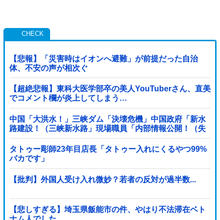
【悲報】「災害時はイオンへ避難」が前提だった自治
体、不安の声が相次ぐ
【超絶悲報】東科大医学部卒の美人YouTuberさん、直美
でコメント欄が炎上してしまう…
中国「大洪水！」三峡ダム「決壊危機」中国政府「新水
路建設！（三峡新水路」現場職員「内部情報公開！（失
踪」湖南省「三峡放流情報（画像」台風13号「...
タトゥー彫師23年目店長「タトゥー入れにくるやつ99%
バカです」
【批判】外国人受け入れ微妙？若者の反対が過半数...
【悲しすぎる】埼玉県飯能市の件、やはり不法滞在ベト
ナム人でした