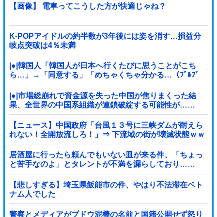
【画像】 電車ってこうした方が快適じゃね？
K-POPアイドルの約半数が3年後には姿を消す…損益分
岐点突破は4％未満
|●|韓国人「韓国人が日本へ行くたびに思うことがこち
ら…」→「同意する」「めちゃくちゃ分かる…（ﾌﾞﾙﾌﾞ
ﾙ」＝韓国の反応
|●|市場総崩れで資金源を失った中国が焦りまくった結
果、全世界の中国系組織が連鎖破綻する可能性が……
【ニュース】中国政府「台風１３号に三峡ダムが耐えら
れない！全開放流しろ！」⇒ 下流域の街が壊滅状態ｗｗ
ｗｗｗ
居酒屋に行ったら頼んでもいない皿が来る件、「ちょっ
と苦手なのよ」とタレントが不満を漏らしており……
【悲しすぎる】埼玉県飯能市の件、やはり不法滞在ベト
ナム人でした
警察とメディアがブドウ泥棒の名前と国籍公開せず怒り