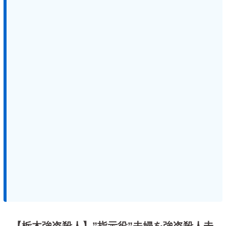
【栃木強盗殺人】”指示役”夫婦を強盗殺人未