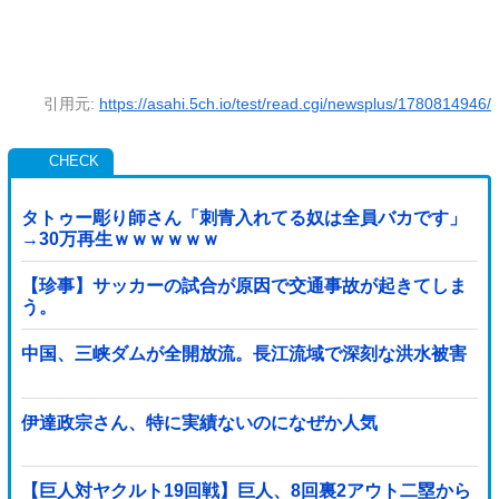
引用元:
https://asahi.5ch.io/test/read.cgi/newsplus/1780814946/
タトゥー彫り師さん「刺青入れてる奴は全員バカです」
→30万再生ｗｗｗｗｗｗ
【珍事】サッカーの試合が原因で交通事故が起きてしま
う。
中国、三峡ダムが全開放流。長江流域で深刻な洪水被害
伊達政宗さん、特に実績ないのになぜか人気
【巨人対ヤクルト19回戦】巨人、8回裏2アウト二塁から