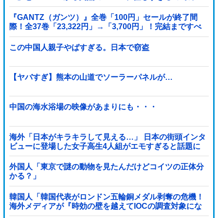
タマーに確認したら……
『GANTZ（ガンツ）』全巻「100円」セールが終了間
際！全37巻「23,322円」→「3,700円」！完結まですべ
て超お得に買えるこのチャンス...
この中国人親子やばすぎる。日本で窃盗
【ヤバすぎ】熊本の山道でソーラーパネルが…
中国の海水浴場の映像があまりにも・・・
海外「日本がキラキラして見える…」 日本の街頭インタ
ビューに登場した女子高生4人組がエモすぎると話題に
外国人「東京で謎の動物を見たんだけどコイツの正体分
かる？」
韓国人「韓国代表がロンドン五輪銅メダル剥奪の危機！
海外メディアが『時効の壁を越えてIOCの調査対象にな
り得る』と報道！」