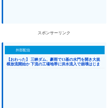
スポンサーリンク
外部配信
【おわった】 三峡ダム、豪雨で13基の水門を開き大規
模放流開始か 下流の工場地帯に洪水流入で崩壊はじま
る