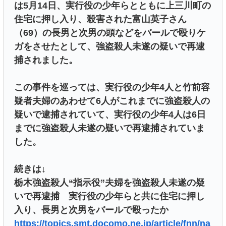
は5月14日、実行役の少年らとともに上三川町の
住宅に押し入り、殺害された富山英子さん
（69）の長男と次男の頭などをバールで殴りケ
ガをさせたとして、強盗殺人未遂の疑いで再逮
捕されました。
この事件を巡っては、実行役の少年4人と竹前容
疑者夫婦のあわせて6人がこれまでに強盗殺人の
疑いで逮捕されていて、実行役の少年4人は6日
までに強盗殺人未遂の疑いで再逮捕されていま
した。
続きは↓
栃木強盗殺人“指示役”夫婦を強盗殺人未遂の疑
いで再逮捕 実行役の少年らと共に住宅に押し
入り、長男と次男をバールで殴ったか
https://topics.smt.docomo.ne.jp/article/fnn/na