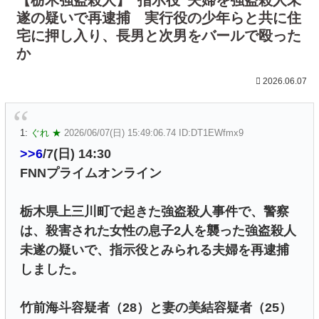
遂の疑いで再逮捕 実行役の少年らと共に住
宅に押し入り、長男と次男をバールで殴った
か
2026.06.07
1:
ぐれ ★
2026/06/07(日) 15:49:06.74 ID:DT1EWfmx9
>>6
/7(日) 14:30
FNNプライムオンライン
栃木県上三川町で起きた強盗殺人事件で、警察
は、殺害された女性の息子2人を襲った強盗殺人
未遂の疑いで、指示役とみられる夫婦を再逮捕
しました。
竹前海斗容疑者（28）と妻の美結容疑者（25）