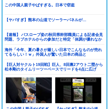
この中国人親子やばすぎる。日本で窃盗
【ヤバすぎ】熊本の山道でソーラーパネルが…
【速報】 バスローブ姿の秋田県幹部職員による記者会見
問題、ラブホテルからの参加だと特定「体調が優れなか
ったため...」とは何だったのか
海外「今年、夏の暑さが厳しい日本でこんなものが売れ
てるらしい！ｗ」外国人が驚いた日本の商品と
は・・・？【海外の反応】
【巨人対ヤクルト19回戦】巨人、8回裏2アウト二塁から
松本剛のタイムリーツーベースでリードを4点に広げ
る！！！！！！！！他
この中国人親子やばすぎ
【ヤバすぎ】熊本の山道