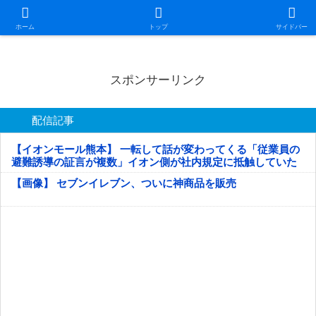
日本第一！ニュース録
ホーム
トップ
サイドバー
スポンサーリンク
配信記事
【イオンモール熊本】 一転して話が変わってくる「従業員の
避難誘導の証言が複数」イオン側が社内規定に抵触していた
疑い
【画像】 セブンイレブン、ついに神商品を販売