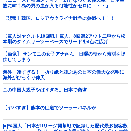
【ニュース】韓国メディア「幻となった女性天皇。日本皇
族に韓半島の男の血が入る可能性がゼロに・・・」
【悲報】韓国、ロシアウクライナ戦争に参戦へ！！！
【巨人対ヤクルト19回戦】巨人、8回裏2アウト二塁から松
本剛のタイムリーツーベースでリードを4点に広げ
る！！！！！！！！他
【画像】 サンモニの女子アナさん、日曜の朝から素材を提
供してしまう
海外「凄すぎる！」折り紙と並ぶあの日本の偉大な発明に
海外がびっくり仰天
この中国人親子やばすぎる。日本で窃盗
【ヤバすぎ】熊本の山道でソーラーパネルが…
|●|韓国人「日本がJリーグ開幕戦で記録した歴代最多観客数