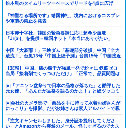
松本剛のタイムリーツーベースでリードを4点に広げ
る！！！！！！！！他
「神聖なる場所です」靖国神社、境内におけるコスプレ
や軍装の禁止を発表
日本赤十字社、韓国の緊急要請に応じ超希少血液
「Jr(a-)」を提供＝韓国ネット「本当にありがたい」
中国「大豪雨！」三峡ダム「基礎部分破損」中国「全力
放流！」台風13号「中国上陸予測」台風15号「中国接近
（画像」中国「台風同時上陸！（穀物生産が壊滅危機」
→
【悲報】 中国、橋の欄干が強風一発で粉々に 鉄筋ゼロ
当局「接着剤でくっつけただけ」「正常で、品質問題は
ない」
|●|「アニソン盆祭りで日本の品格が落ちた」と酷評した
元女優、「あんたが品格を語るのかよ！」と総ツッコミ
を食らってしまい……
|●|会社のカメラ部で「商品を手に持って水着お姉さんが
にっこり」を撮影、だがお姉さんは素人アルバイトで親
バレした結果……
「注文キャンセルしました。身分証を提出してくださ
い」とAmazonから突然のメール、怪しすぎるのでカス