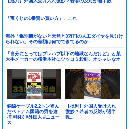
【批判】外国人受け入れ微妙？若者の反対が過半数...
「宝くじの1番賢い買い方」←これ
海外「鑑別機がないと天然と3万円の人工ダイヤを見分け
られない」その差額は何でできてるのか…
「自分にとってはプレハブ以下の地獄なんだけど」と某
大手メーカーの横浜本社にツッコミ殺到、オシャレなオ
フィスに特化してしまった結果……他
銅線ケーブル2.2トン盗ん
【批判】外国人受け入れ
だベトナム国籍の男を逮
微妙？若者の反対が過半
捕 #移民 #外国人 #ニュー
数...
ス