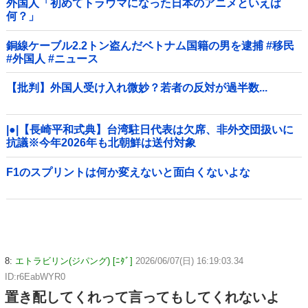
外国人「初めてトラウマになった日本のアニメといえば
何？」
銅線ケーブル2.2トン盗んだベトナム国籍の男を逮捕 #移民
#外国人 #ニュース
【批判】外国人受け入れ微妙？若者の反対が過半数...
|●|【長崎平和式典】台湾駐日代表は欠席、非外交団扱いに
抗議※今年2026年も北朝鮮は送付対象
F1のスプリントは何か変えないと面白くないよな
8:
エトラビリン(ジパング) [ﾆﾀﾞ]
2026/06/07(日) 16:19:03.34
ID:r6EabWYR0
置き配してくれって言ってもしてくれないよ