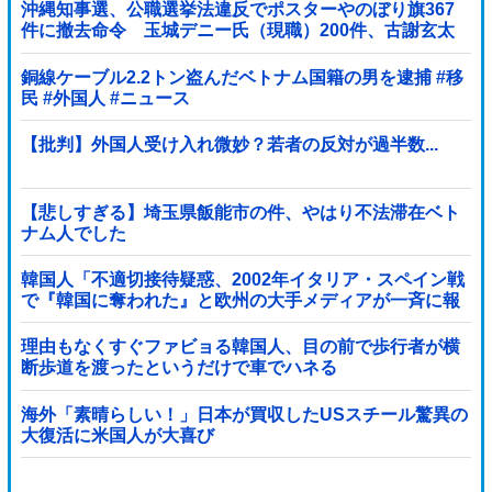
沖縄知事選、公職選挙法違反でポスターやのぼり旗367
件に撤去命令 玉城デニー氏（現職）200件、古謝玄太
氏 149件、下地幹郎氏 16件、比嘉隆...
銅線ケーブル2.2トン盗んだベトナム国籍の男を逮捕 #移
民 #外国人 #ニュース
【批判】外国人受け入れ微妙？若者の反対が過半数...
【悲しすぎる】埼玉県飯能市の件、やはり不法滞在ベト
ナム人でした
韓国人「不適切接待疑惑、2002年イタリア・スペイン戦
で『韓国に奪われた』と欧州の大手メディアが一斉に報
道！」
理由もなくすぐファビョる韓国人、目の前で歩行者が横
断歩道を渡ったというだけで車でハネる
海外「素晴らしい！」日本が買収したUSスチール驚異の
大復活に米国人が大喜び