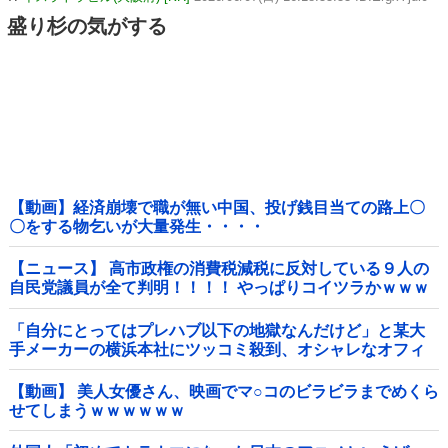
盛り杉の気がする
【動画】経済崩壊で職が無い中国、投げ銭目当ての路上〇
〇をする物乞いが大量発生・・・・
【ニュース】 高市政権の消費税減税に反対している９人の
自民党議員が全て判明！！！！ やっぱりコイツラかｗｗｗ
ｗｗ
「自分にとってはプレハブ以下の地獄なんだけど」と某大
手メーカーの横浜本社にツッコミ殺到、オシャレなオフィ
スに特化してしまった結果……他
【動画】 美人女優さん、映画でマ○コのビラビラまでめくら
せてしまうｗｗｗｗｗｗ