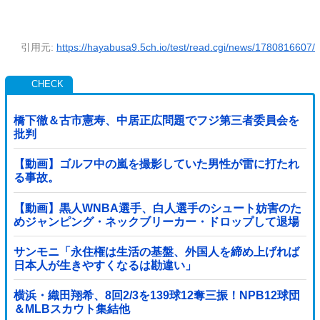
引用元:
https://hayabusa9.5ch.io/test/read.cgi/news/1780816607/
橋下徹＆古市憲寿、中居正広問題でフジ第三者委員会を
批判
【動画】ゴルフ中の嵐を撮影していた男性が雷に打たれ
る事故。
【動画】黒人WNBA選手、白人選手のシュート妨害のた
めジャンピング・ネックブリーカー・ドロップして退場
処分→ロッカールームから「白人特権」と投稿...
サンモニ「永住権は生活の基盤、外国人を締め上げれば
日本人が生きやすくなるは勘違い」
横浜・織田翔希、8回2/3を139球12奪三振！NPB12球団
＆MLBスカウト集結他