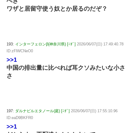
べき
ワザと居留守使う奴とか居るのだぞ？
193:
インターフェロンβ(神奈川県) [ﾆﾀﾞ]
2026/06/07(日) 17:49:40.78
ID:zFlWCNeO0
>>1
中国の排出量に比べれば耳クソみたいな小さ
さ
197:
ダルナビルエタノール(庭) [ﾆﾀﾞ]
2026/06/07(日) 17:55:10.96
ID:eaD9BKFR0
>>1