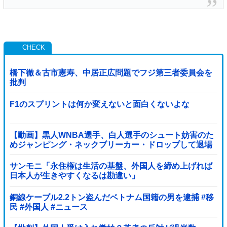
橋下徹＆古市憲寿、中居正広問題でフジ第三者委員会を
批判
F1のスプリントは何か変えないと面白くないよな
【動画】黒人WNBA選手、白人選手のシュート妨害のた
めジャンピング・ネックブリーカー・ドロップして退場
処分→ロッカールームから「白人特権」と投稿...
サンモニ「永住権は生活の基盤、外国人を締め上げれば
日本人が生きやすくなるは勘違い」
銅線ケーブル2.2トン盗んだベトナム国籍の男を逮捕 #移
民 #外国人 #ニュース