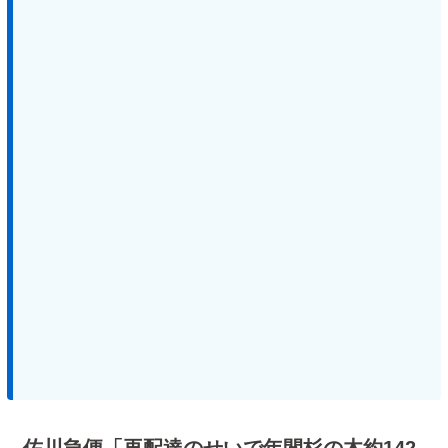
佐川急便「再配達のせいで年間杉の木約142