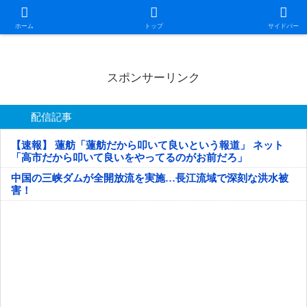
日本第一！ニュース録
ホーム
トップ
サイドバー
スポンサーリンク
配信記事
【速報】 蓮舫「蓮舫だから叩いて良いという報道」 ネット
「高市だから叩いて良いをやってるのがお前だろ」
中国の三峡ダムが全開放流を実施…長江流域で深刻な洪水被
害！