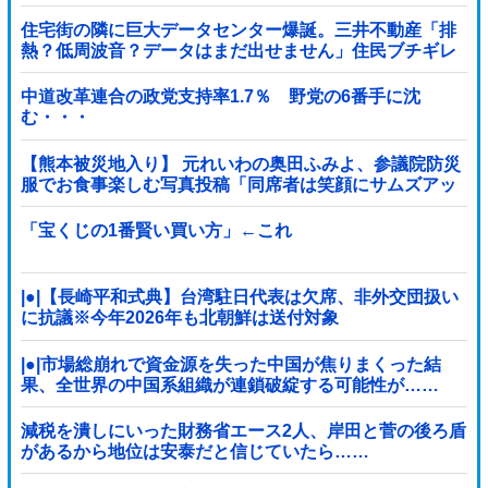
住宅街の隣に巨大データセンター爆誕。三井不動産「排
熱？低周波音？データはまだ出せません」住民ブチギレ
中道改革連合の政党支持率1.7％ 野党の6番手に沈
む・・・
【熊本被災地入り】 元れいわの奥田ふみよ、参議院防災
服でお食事楽しむ写真投稿「同席者は笑顔にサムズアッ
プ」
「宝くじの1番賢い買い方」←これ
|●|【長崎平和式典】台湾駐日代表は欠席、非外交団扱い
に抗議※今年2026年も北朝鮮は送付対象
|●|市場総崩れで資金源を失った中国が焦りまくった結
果、全世界の中国系組織が連鎖破綻する可能性が……
減税を潰しにいった財務省エース2人、岸田と菅の後ろ盾
があるから地位は安泰だと信じていたら……