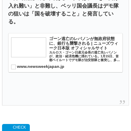
入れ難い」と非難し、ベッリ国会議長はデモ隊
の狙いは「国を破壊すること」と発言してい
る。
ゴーン逃亡のレバノンが無政府状態
に、銀行も襲撃される | ニューズウィ
ーク日本版 オフィシャルサイト
カルロス・ゴーン日産元会長の逃亡先レバノン
が、政治・経済危機に揺れている。1月15日、首
都ベイルートでデモ隊が治安部隊と衝突し、多数
の負傷者が出た。 その前日にはドルの預金引き
www.newsweekjapan.jp
出し制限に激怒した抗議者