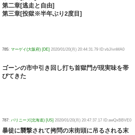
第二章[逃走と自由]
第三章[投獄※半年ぶり2度目]
785:
マーゲイ(大阪府) [DE]
2020/01/20(月) 20:44:31.79 ID:vbJ/vnMA0
ゴーンの市中引き回し打ち首獄門が現実味を帯
びてきた
787:
バリニーズ(北海道) [US]
2020/01/20(月) 20:47:37.17 ID:awQxBBVE0
暴徒に襲撃されて拷問の末街頭に吊るされる末