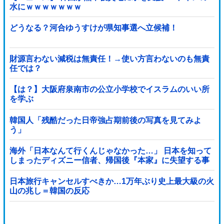
水にｗｗｗｗｗｗｗ
どうなる？河合ゆうすけが県知事選へ立候補！
財源言わない減税は無責任！→使い方言わないのも無責
任では？
【は？】大阪府泉南市の公立小学校でイスラムのいい所
を学ぶ
韓国人「残酷だった日帝強占期前後の写真を見てみよ
う」
海外「日本なんて行くんじゃなかった…」 日本を知って
しまったディズニー信者、帰国後『本家』に失望する事
態に
日本旅行キャンセルすべきか…1万年ぶり史上最大級の火
山の兆し＝韓国の反応