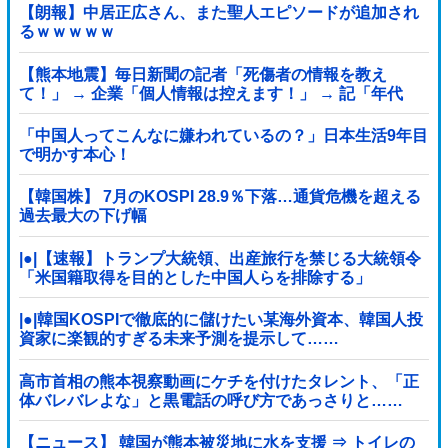
上他
【朗報】中居正広さん、また聖人エピソードが追加され
るｗｗｗｗｗ
【熊本地震】毎日新聞の記者「死傷者の情報を教え
て！」 → 企業「個人情報は控えます！」 → 記「年代
は？特定につながらないでしょ？教えてよ？教えて
よ？」
「中国人ってこんなに嫌われているの？」日本生活9年目
で明かす本心！
【韓国株】 7月のKOSPI 28.9％下落…通貨危機を超える
過去最大の下げ幅
|●|【速報】トランプ大統領、出産旅行を禁じる大統領令
「米国籍取得を目的とした中国人らを排除する」
|●|韓国KOSPIで徹底的に儲けたい某海外資本、韓国人投
資家に楽観的すぎる未来予測を提示して……
高市首相の熊本視察動画にケチを付けたタレント、「正
体バレバレよな」と黒電話の呼び方であっさりと……
【ニュース】 韓国が熊本被災地に水を支援 ⇒ トイレの