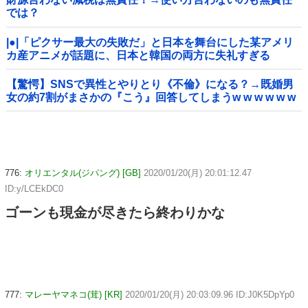
では？
|●|「ピクサー最大の失敗だ」と日本を舞台にした某アメリ
カ産アニメが話題に、日本と韓国の両方に失礼すぎる
わ……
【驚愕】SNSで異性とやりとり《不倫》になる？→既婚男
女の約7割がまさかの『こう』回答してしまうw w w w w w
w w
776:
オリエンタル(ジパング) [GB]
2020/01/20(月) 20:01:12.47
ID:y/LCEkDC0
ゴーンも現金が尽きたら終わりかな
777:
マレーヤマネコ(茸) [KR]
2020/01/20(月) 20:03:09.96 ID:J0K5DpYp0