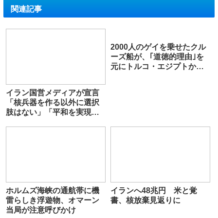
関連記事
2000人のゲイを乗せたクル
ーズ船が、｢道徳的理由｣を
元にトルコ・エジプトから
入港を拒否される
イラン国営メディアが宣言
「核兵器を作る以外に選択
肢はない」「平和を実現す
るには核抑止力が必要」
ホルムズ海峡の通航帯に機
イランへ48兆円 米と覚
雷らしき浮遊物、オマーン
書、核放棄見返りに
当局が注意呼びかけ