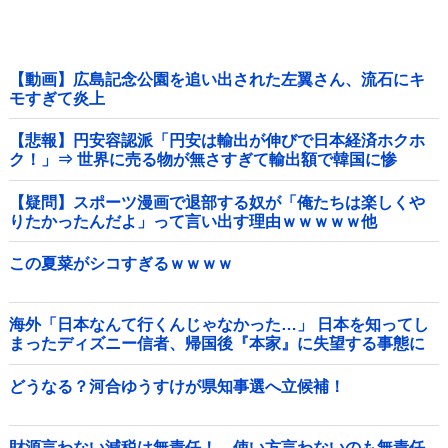
【動画】広島記念公園を追い出された左翼さん、流石にキ
モすぎて炎上
【悲報】円安容認派「円安は輸出が伸びで日本経済ホクホ
ク！」⇒ 世界に売る物が無さすぎて輸出額で韓国に惨
敗・・・
【疑問】スポーツ漫画で退部する奴が「俺たちは楽しくや
りたかったんだよ」って言い出す理由ｗｗｗｗｗ他
この夏菜がシコすぎるｗｗｗｗ
海外「日本なんて行くんじゃなかった…」 日本を知ってし
まったディズニー信者、帰国後『本家』に失望する事態に
どうなる？河合ゆうすけが県知事選へ立候補！
財源言わない減税は無責任！→使い方言わないのも無責任