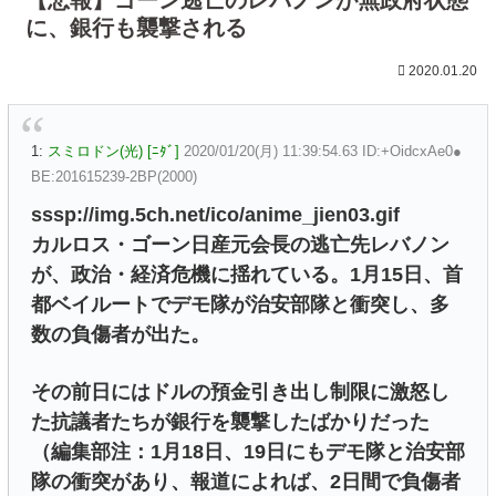
に、銀行も襲撃される
2020.01.20
1:
スミロドン(光) [ﾆﾀﾞ]
2020/01/20(月) 11:39:54.63 ID:+OidcxAe0●
BE:201615239-2BP(2000)
sssp://img.5ch.net/ico/anime_jien03.gif
カルロス・ゴーン日産元会長の逃亡先レバノン
が、政治・経済危機に揺れている。1月15日、首
都ベイルートでデモ隊が治安部隊と衝突し、多
数の負傷者が出た。
その前日にはドルの預金引き出し制限に激怒し
た抗議者たちが銀行を襲撃したばかりだった
（編集部注：1月18日、19日にもデモ隊と治安部
隊の衝突があり、報道によれば、2日間で負傷者