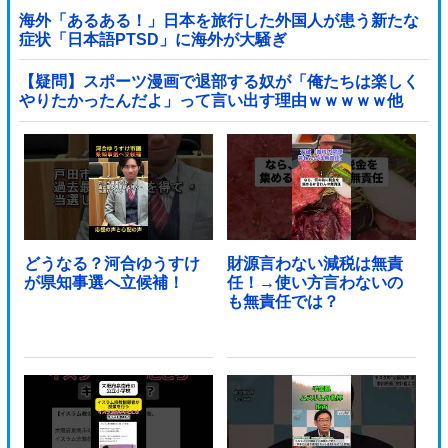
海外「あるある！」日本を旅行した外国人が患う新たな
症状「日本語PTSD」に海外が大騒ぎ
【疑問】スポーツ漫画で退部する奴が「俺たちは楽しく
やりたかったんだよ」って言い出す理由ｗｗｗｗｗ他
どうなる？河合ゆうすけ
財源言わない減税は無責
が県知事選へ立候補！
任！→使い方言わないの
も無責任では？