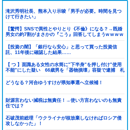
滝沢秀明社長、熊本入り示唆「男手が必要。時間を見つ
けて行きたい」
【驚愕】SNSで異性とやりとり《不倫》になる？→既婚
男女の約7割がまさかの『こう』回答してしまうw w w w
w w w w
【投資の闇】「銀行なら安心」と思って買った投資信
託、11年後に確認した結果……
【 つ 】面識ある女性の水筒に"下半身"を押し付け"使用
不能"にした疑い 66歳男を「器物損壊」容疑で逮捕 札
幌市
どうなる？河合ゆうすけが県知事選へ立候補！
財源言わない減税は無責任！→使い方言わないのも無責
任では？
石破茂前総理「ウクライナが核放棄しなければロシア侵
攻しなかった」！