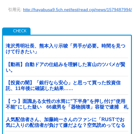
引用元:
http://hayabusa9.5ch.net/test/read.cgi/news/1579487994/
滝沢秀明社長、熊本入り示唆「男手が必要。時間を見つ
けて行きたい」
【動画】自動ドアの仕組みを理解した富山のツバメが賢
い。
【投資の闇】「銀行なら安心」と思って買った投資信
託、11年後に確認した結果……
【 つ 】面識ある女性の水筒に"下半身"を押し付け"使用
不能"にした疑い 66歳男を「器物損壊」容疑で逮捕 札
幌市
人気配信者さん、加藤純一さんのファンに「RUSTでお
気に入りの配信者が負けて嫌だよな？空気読めってなる
よな？その結果がVCR。お前らVCR向いてるよ」→大炎